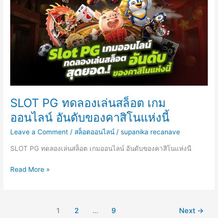
PG
ทดลอง
เล่น
สล็อต
เกม
ออนไลน์
อันดับ
ของ
คา
สิ
SLOT PG ทดลองเล่นสล็อต เกม
โน
ออนไลน์ อันดับของคาสิโนแห่งนี้
แห่ง
นี้
Leave a Comment
/
สล็อตออนไลน์
/
supanika recanave
SLOT PG ทดลองเล่นสล็อต เกมออนไลน์ อันดับของคาสิโนแห่งนี
Read More »
1
2
…
9
Next
→