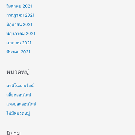
สิงหาคม 2021
กรกฎาคม 2021
มิถุนายน 2021
พฤษภาคม 2021
เมษายน 2021
มีนาคม 2021
หมวดหมู่
คาสิโนออนไลน์
สล็อตออนไลน์
แทงบอลออนไลน์
ไม่มีหมวดหมู่
นิยาม