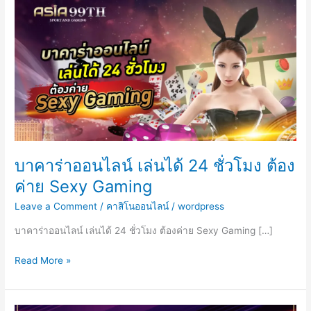
บา
คา
ร่า
ออนไลน์
เล่น
ได้
24
ชั่วโมง
ต้อง
ค่าย
Sexy
บาคาร่าออนไลน์ เล่นได้ 24 ชั่วโมง ต้อง
Gaming
ค่าย Sexy Gaming
Leave a Comment
/
คาสิโนออนไลน์
/
wordpress
บาคาร่าออนไลน์ เล่นได้ 24 ชั่วโมง ต้องค่าย Sexy Gaming […]
Read More »