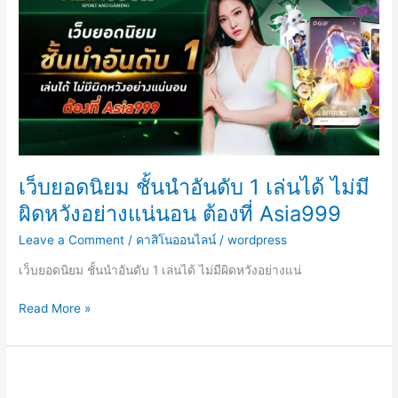
ยอด
นิยม
ชั้น
นำ
อันดับ
1
เล่น
ได้
ไม่มี
ผิด
เว็บยอดนิยม ชั้นนำอันดับ 1 เล่นได้ ไม่มี
หวัง
ผิดหวังอย่างแน่นอน ต้องที่ Asia999
อย่าง
แน่นอน
Leave a Comment
/
คาสิโนออนไลน์
/
wordpress
ต้อง
เว็บยอดนิยม ชั้นนำอันดับ 1 เล่นได้ ไม่มีผิดหวังอย่างแน่
ที่
Asia999
Read More »
สนุก
ไร้