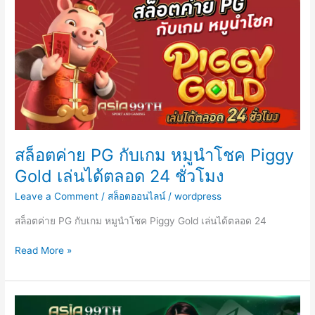
ค่าย
PG
กับ
เกม
หมู
นำ
โชค
Piggy
Gold
เล่น
สล็อตค่าย PG กับเกม หมูนำโชค Piggy
ได้
Gold เล่นได้ตลอด 24 ชั่วโมง
ตลอด
24
Leave a Comment
/
สล็อตออนไลน์
/
wordpress
ชั่วโมง
สล็อตค่าย PG กับเกม หมูนำโชค Piggy Gold เล่นได้ตลอด 24
Read More »
เว็บ