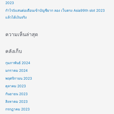
2023
กำไร5แสนต่อเดือนเข้าบัญชียาก ลอง เว็บตรง Asia99th slot 2023
แล้วได้เงินจริง
ความเห็นล่าสุด
คลังเก็บ
กุมภาพันธ์ 2024
มกราคม 2024
พฤศจิกายน 2023
ตุลาคม 2023
กันยายน 2023
สิงหาคม 2023
กรกฎาคม 2023