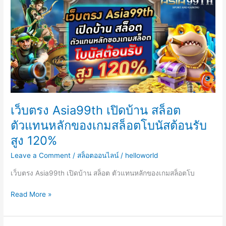
ตรง
Asia99th
เปิด
บ้าน
สล็อต
ตัวแทน
หลัก
ของ
เกม
สล็อต
เว็บตรง Asia99th เปิดบ้าน สล็อต
โบนัส
ตัวแทนหลักของเกมสล็อตโบนัสต้อนรับ
ต้อนรับ
สูง 120%
สูง
120%
Leave a Comment
/
สล็อตออนไลน์
/
helloworld
เว็บตรง Asia99th เปิดบ้าน สล็อต ตัวแทนหลักของเกมสล็อตโบ
Read More »