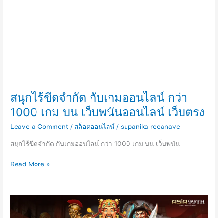
ขีด
จำกัด
กับ
เกม
ออนไลน์
กว่า
1000
เกม
บน
สนุกไร้ขีดจำกัด กับเกมออนไลน์ กว่า
เว็บ
1000 เกม บน เว็บพนันออนไลน์ เว็บตรง
พนัน
ออนไลน์
Leave a Comment
/
สล็อตออนไลน์
/
supanika recanave
เว็บ
สนุกไร้ขีดจำกัด กับเกมออนไลน์ กว่า 1000 เกม บน เว็บพนัน
ตรง
Read More »
เป็น
คน