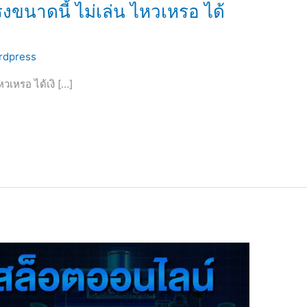
รงขนาดนี้ ไม่เล่น ไหวเหรอ ได้
rdpress
หวเหรอ ได้เงิ […]