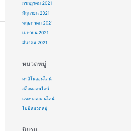
กรกฎาคม 2021
มิถุนายน 2021
พฤษภาคม 2021
เมษายน 2021
มีนาคม 2021
หมวดหมู่
คาสิโนออนไลน์
สล็อตออนไลน์
แทงบอลออนไลน์
ไม่มีหมวดหมู่
นิยาม