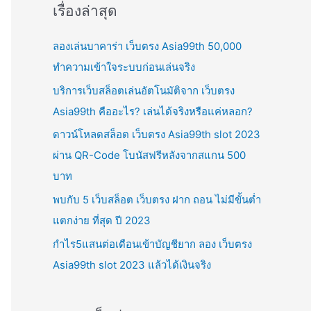
เรื่องล่าสุด
r
c
ลองเล่นบาคาร่า เว็บตรง Asia99th 50,000
h
ทำความเข้าใจระบบก่อนเล่นจริง
f
บริการเว็บสล็อตเล่นอัตโนมัติจาก เว็บตรง
o
Asia99th คืออะไร? เล่นได้จริงหรือแค่หลอก?
r
ดาวน์โหลดสล็อต เว็บตรง Asia99th slot 2023
:
ผ่าน QR-Code โบนัสฟรีหลังจากสแกน 500
บาท
พบกับ 5 เว็บสล็อต เว็บตรง ฝาก ถอน ไม่มีขั้นต่ำ
แตกง่าย ที่สุด ปี 2023
กำไร5แสนต่อเดือนเข้าบัญชียาก ลอง เว็บตรง
Asia99th slot 2023 แล้วได้เงินจริง