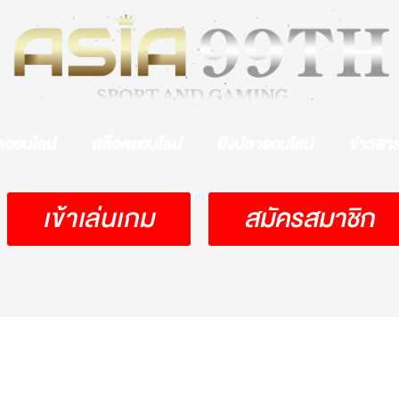
ออนไลน์
สล็อตออนไลน์
ยิงปลาออนไลน์
ข่าวสาร
เข้าเล่นเกม
สมัครสมาชิก