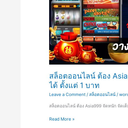
จัด
หนัก
จัด
เต็ม
วาง
เดิม
พัน
ได้
ตั้งแต่
1
บาท
สล็อตออนไลน์ ต้อง Asia9
ได้ ตั้งแต่ 1 บาท
Leave a Comment
/
สล็อตออนไลน์
/
wor
สล็อตออนไลน์ ต้อง Asia999 จัดหนัก จัดเต็
Read More »