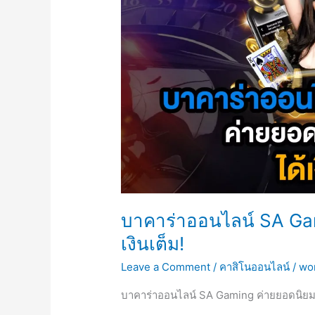
ร่า
ออนไลน์
SA
Gaming
ค่าย
ยอด
นิยม
อันดับ
1
ได้
เงิน
เต็ม!
บาคาร่าออนไลน์ SA Gam
เงินเต็ม!
Leave a Comment
/
คาสิโนออนไลน์
/
wo
บาคาร่าออนไลน์ SA Gaming ค่ายยอดนิยม อ