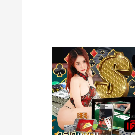
บา
คา
ร่า
ออนไลน์
ต้อง
เล่น
ที่
asia999
ไม่
ผิด
หวัง
เดิม