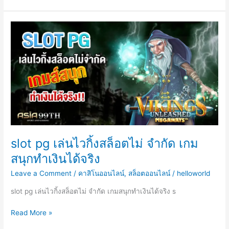
slot
pg
เล่น
ไว
กิ้ง
สล็อต
ไม่
จำกัด
เกม
สนุก
ทำ
slot pg เล่นไวกิ้งสล็อตไม่ จำกัด เกม
เงิน
สนุกทำเงินได้จริง
ได้
จริง
Leave a Comment
/
คาสิโนออนไลน์
,
สล็อตออนไลน์
/
helloworld
slot pg เล่นไวกิ้งสล็อตไม่ จำกัด เกมสนุกทำเงินได้จริง s
Read More »