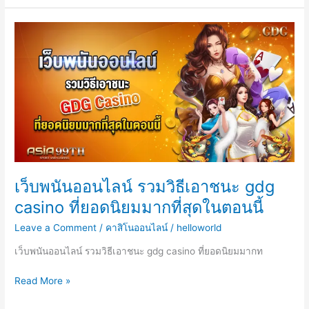
เว็บ
พนัน
ออนไลน์
รวม
วิธี
เอาชนะ
gdg
casino
ที่
ยอด
นิยม
เว็บพนันออนไลน์ รวมวิธีเอาชนะ gdg
มาก
casino ที่ยอดนิยมมากที่สุดในตอนนี้
ที่สุด
ใน
Leave a Comment
/
คาสิโนออนไลน์
/
helloworld
ตอน
เว็บพนันออนไลน์ รวมวิธีเอาชนะ gdg casino ที่ยอดนิยมมากท
นี้
Read More »