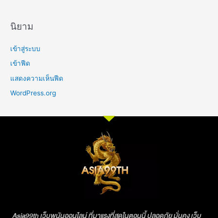
นิยาม
เข้าสู่ระบบ
เข้าฟีด
แสดงความเห็นฟีด
WordPress.org
Asia99th เว็บพนันออนไลน์ ที่มาแรงที่สุดในตอนนี้ ปลอดภัย มั่นคง เว็บ