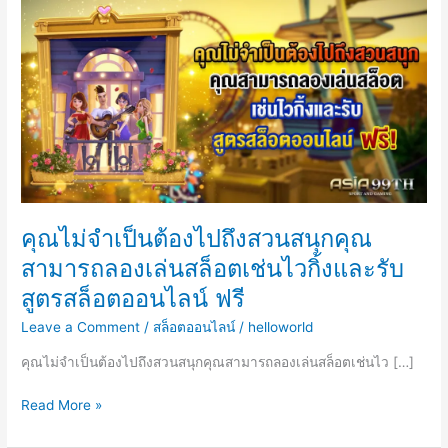
คุณ
ไม่
จำเป็น
ต้อง
ไป
ถึง
สวน
สนุก
คุณ
สามารถ
ลอง
คุณไม่จำเป็นต้องไปถึงสวนสนุกคุณ
เล่น
สามารถลองเล่นสล็อตเช่นไวกิ้งและรับ
สล็อต
สูตรสล็อตออนไลน์ ฟรี
เช่น
ไว
Leave a Comment
/
สล็อตออนไลน์
/
helloworld
กิ้ง
คุณไม่จำเป็นต้องไปถึงสวนสนุกคุณสามารถลองเล่นสล็อตเช่นไว […]
และ
รับ
Read More »
สูตร
สล็อต