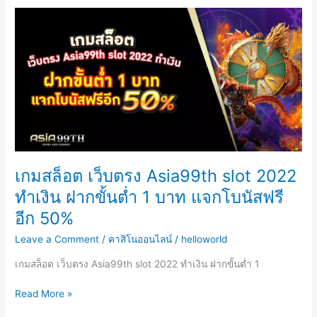
รวย
เกม
สล็อต
เว็บ
ตรง
Asia99th
slot
2022
ทำ
เงิน
ฝาก
ขั้น
เกมสล็อต เว็บตรง Asia99th slot 2022
ต่ำ
ทำเงิน ฝากขั้นต่ำ 1 บาท แจกโบนัสฟรี
1
อีก 50%
บาท
แจก
Leave a Comment
/
คาสิโนออนไลน์
/
helloworld
โบนัส
เกมสล็อต เว็บตรง Asia99th slot 2022 ทำเงิน ฝากขั้นต่ำ 1
ฟรี
อีก
Read More »
50%