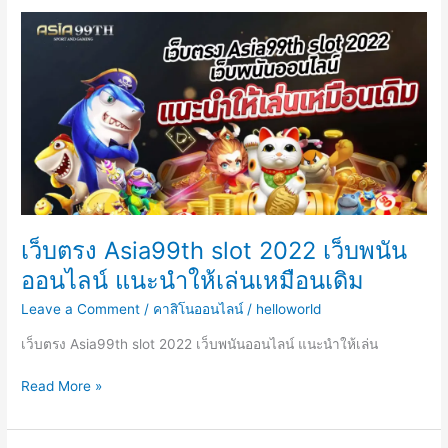
เว็บ
ตรง
Asia99th
slot
2022
เว็บ
พนัน
ออนไลน์
แนะนำ
ให้
เล่น
เว็บตรง Asia99th slot 2022 เว็บพนัน
เหมือน
ออนไลน์ แนะนำให้เล่นเหมือนเดิม
เดิม
Leave a Comment
/
คาสิโนออนไลน์
/
helloworld
เว็บตรง Asia99th slot 2022 เว็บพนันออนไลน์ แนะนำให้เล่น
Read More »