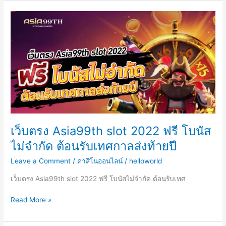
เว็บ
ตรง
Asia99th
slot
2022
ฟรี
โบนัส
ไม่
จำกัด
ต้อนรับ
เทศกาล
เว็บตรง Asia99th slot 2022 ฟรี โบนัส
ส่ง
ไม่จำกัด ต้อนรับเทศกาลส่งท้ายปี
ท้าย
ปี
Leave a Comment
/
คาสิโนออนไลน์
/
helloworld
เว็บตรง Asia99th slot 2022 ฟรี โบนัสไม่จำกัด ต้อนรับเทศ
Read More »