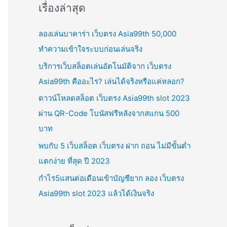
เรื่องล่าสุด
r
c
ลองเล่นบาคาร่า เว็บตรง Asia99th 50,000
h
ทำความเข้าใจระบบก่อนเล่นจริง
f
บริการเว็บสล็อตเล่นอัตโนมัติจาก เว็บตรง
o
Asia99th คืออะไร? เล่นได้จริงหรือแค่หลอก?
r
ดาวน์โหลดสล็อต เว็บตรง Asia99th slot 2023
:
ผ่าน QR-Code โบนัสฟรีหลังจากสแกน 500
บาท
พบกับ 5 เว็บสล็อต เว็บตรง ฝาก ถอน ไม่มีขั้นต่ำ
แตกง่าย ที่สุด ปี 2023
กำไร5แสนต่อเดือนเข้าบัญชียาก ลอง เว็บตรง
Asia99th slot 2023 แล้วได้เงินจริง