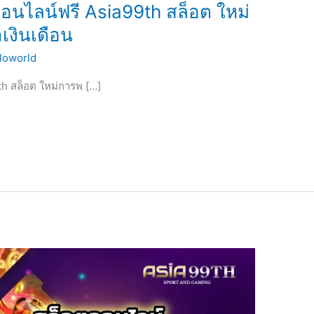
อนไลน์ฟรี Asia99th สล็อต ใหม่
เงินเดือน
loworld
th สล็อต ใหม่การพ […]