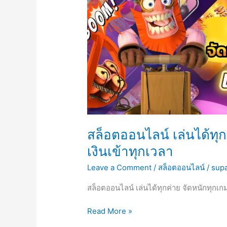
ทุก
ค่าย
จัด
หนัก
ทุก
เกม
เล่น
ได้
ทุก
วัน
เงิน
สล็อตออนไลน์ เล่นได้ทุก
เข้า
เงินเข้าทุกเวลา
ทุก
เวลา
Leave a Comment
/
สล็อตออนไลน์
/
sup
สล็อตออนไลน์ เล่นได้ทุกค่าย จัดหนักทุกเกม
Read More »