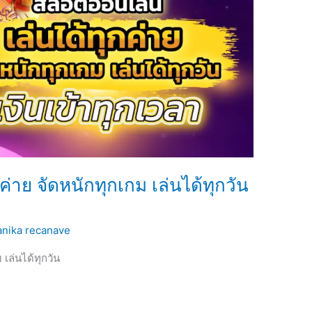
ค่าย จัดหนักทุกเกม เล่นได้ทุกวัน
anika recanave
 เล่นได้ทุกวัน