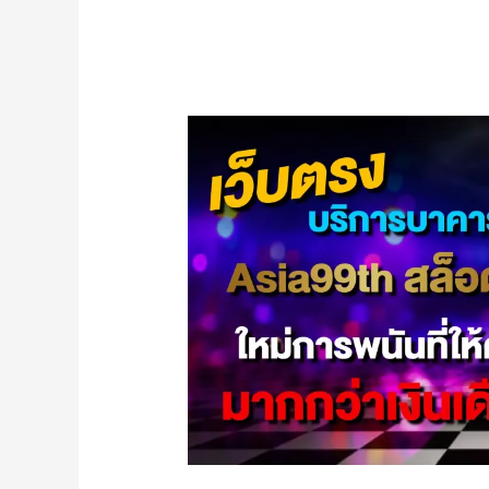
เว็บ
ตรง
บริการ
บา
คา
ร่า
ออนไลน์
ฟรี
Asia99th
สล็อต
ใหม่
การ
พนัน
ที่