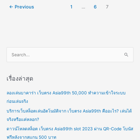
←
Previous
1
…
6
7
S
e
a
เรื่องล่าสุด
r
c
ลองเล่นบาคาร่า เว็บตรง Asia99th 50,000 ทำความเข้าใจระบบ
h
ก่อนเล่นจริง
f
บริการเว็บสล็อตเล่นอัตโนมัติจาก เว็บตรง Asia99th คืออะไร? เล่นได้
o
จริงหรือแค่หลอก?
r
ดาวน์โหลดสล็อต เว็บตรง Asia99th slot 2023 ผ่าน QR-Code โบนัส
:
ฟรีหลังจากสแกน 500 บาท