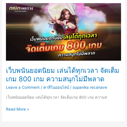
เว็บ
พนัน
ยอด
นิยม
เล่น
ได้
ทุก
เวลา
จัด
เต็ม
เกม
เว็บพนันยอดนิยม เล่นได้ทุกเวลา จัดเต็ม
800
เกม 800 เกม ความสนุกไม่มีพลาด
เกม
ความ
Leave a Comment
/
คาสิโนออนไลน์
/
supanika recanave
สนุก
เว็บพนันยอดนิยม เล่นได้ทุกเวลา จัดเต็มเกม 800 เกม ความส
ไม่มี
พลาด
Read More »