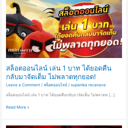
สล็อต
ออนไลน์
เล่น
1
บาท
ได้
ยอด
คืน
กลับ
มา
จัด
สล็อตออนไลน์ เล่น 1 บาท ได้ยอดคืน
เต็ม
กลับมาจัดเต็ม ไม่พลาดทุกยอด!
ไม่
พลาด
Leave a Comment
/
สล็อตออนไลน์
/
supanika recanave
ทุก
สล็อตออนไลน์ เล่น 1 บาท ได้ยอดคืนกลับมาจัดเต็ม ไม่พลาดท […]
ยอด!
Read More »