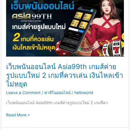
เว็บ
พนัน
ออนไลน์
Asia99th
เกมส์
ค่าย
รูป
แบบ
ใหม่
2
เกม
เว็บพนันออนไลน์ Asia99th เกมส์ค่าย
ที่
รูปแบบใหม่ 2 เกมที่ควรเล่น เงินไหลเข้า
ควร
ไม่หยุด
เล่น
เงิน
Leave a Comment
/
คาสิโนออนไลน์
/
helloworld
ไหล
เว็บพนันออนไลน์ Asia99th เกมส์ค่ายรูปแบบใหม่ 2 เกมที่คว
เข้า
ไม่
Read More »
หยุด