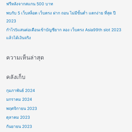
ฟรีหลังจากสแกน 500 บาท
พบกับ 5 เว็บสล็อต เว็บตรง ฝาก ถอน ไม่มีขั้นต่ำ แตกง่าย ที่สุด ปี
2023
กำไร5แสนต่อเดือนเข้าบัญชียาก ลอง เว็บตรง Asia99th slot 2023
แล้วได้เงินจริง
ความเห็นล่าสุด
คลังเก็บ
กุมภาพันธ์ 2024
มกราคม 2024
พฤศจิกายน 2023
ตุลาคม 2023
กันยายน 2023