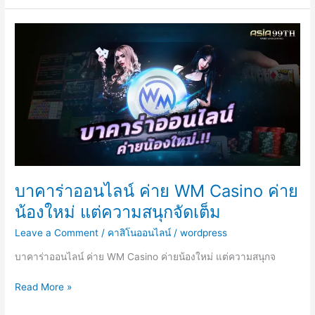
บา
คา
ร่า
ออนไลน์
ค่าย
WM
Casino
ค่าย
น้อง
ใหม่
แต่
บาคาร่าออนไลน์ ค่าย WM Casino ค่าย
ความ
น้องใหม่ แต่ความสนุกจัดเต็ม
สนุก
จัด
Leave a Comment
/
คาสิโนออนไลน์
/
wordpress
เต็ม
บาคาร่าออนไลน์ ค่าย WM Casino ค่ายน้องใหม่ แต่ความสนุกจ
Read More »