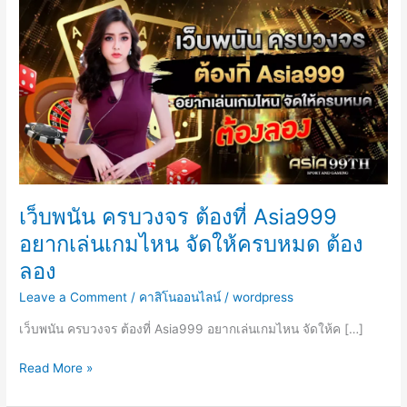
เว็บ
พนัน
ครบ
วงจร
ต้อง
ที่
Asia999
อยาก
เล่น
เกม
ไหน
เว็บพนัน ครบวงจร ต้องที่ Asia999
จัด
อยากเล่นเกมไหน จัดให้ครบหมด ต้อง
ให้
ลอง
ครบ
หมด
Leave a Comment
/
คาสิโนออนไลน์
/
wordpress
ต้อง
เว็บพนัน ครบวงจร ต้องที่ Asia999 อยากเล่นเกมไหน จัดให้ค […]
ลอง
Read More »