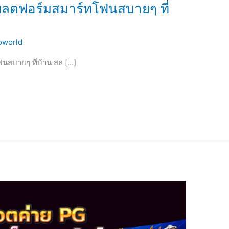
แพลตฟอร์มสมาร์ทโฟนสบายๆ ที่
oworld
นสบายๆ ที่บ้าน สล […]