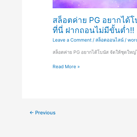
เล่น
ที่
นี่
สล็อตค่าย PG อยากได้โบ
ฝาก
ที่นี่ ฝากถอนไม่มีขั้นต่ำ!!
ถอน
ไม่มี
Leave a Comment
/
สล็อตออนไลน์
/
wor
ขั้น
สล็อตค่าย PG อยากได้โบนัส จัดให้ชุดใหญ่ไ
ต่ำ!!
Read More »
←
Previous