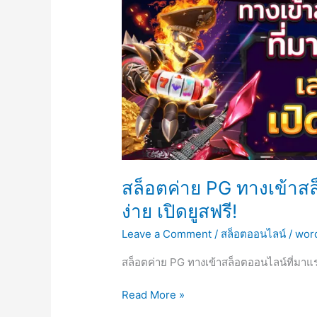
เข้า
สล็อต
ออนไลน์
ที่มา
แรง
ที่สุด
เล่น
ง่าย
เปิด
ยู
สฟรี!
สล็อตค่าย PG ทางเข้าสล็
ง่าย เปิดยูสฟรี!
Leave a Comment
/
สล็อตออนไลน์
/
wor
สล็อตค่าย PG ทางเข้าสล็อตออนไลน์ที่มาแรงท
Read More »