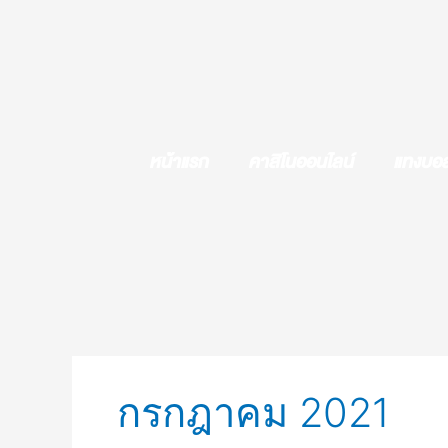
Skip
to
content
หน้าแรก
คาสิโนออนไลน์
แทงบอล
กรกฎาคม 2021