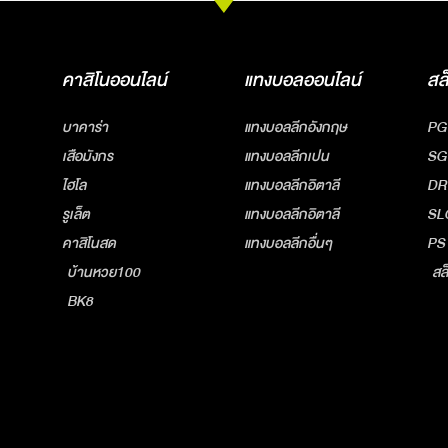
คาสิโนออนไลน์
แทงบอลออนไลน์
สล
บาคาร่า
แทงบอลลีกอังกฤษ
PG
เสือมังกร
แทงบอลลีกเปน
SG
ไฮโล
แทงบอลลีกอิตาลี
DR
รูเล็ต
แทงบอลลีกอิตาลี
SL
คาสิโนสด
แทงบอลลีกอื่นๆ
PS
บ้านหวย100
สล
BK8