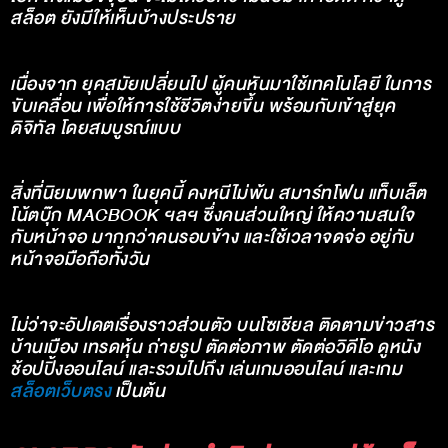
สล็อต ยังมีให้เห็นบ้างประปราย
เนื่องจาก ยุคสมัยเปลี่ยนไป ผู้คนหันมาใช้เทคโนโลยี ในการ
ขับเคลื่อน เพื่อให้การใช้ชีวิตง่ายขึ้น พร้อมกับเข้าสู่ยุค
ดิจิทัล โดยสมบูรณ์แบบ
สิ่งที่นิยมพกพา ในยุคนี้ คงหนีไม่พ้น สมาร์ทโฟน แท็บเล็ต
โน้ตบุ๊ก MACBOOK ฯลฯ ซึ่งคนส่วนใหญ่ ให้ความสนใจ
กับหน้าจอ มากกว่าคนรอบข้าง และใช้เวลาจดจ่อ อยู่กับ
หน้าจอมือถือทั้งวัน
ไม่ว่าจะอัปเดตเรื่องราวส่วนตัว บนโซเชียล ติดตามข่าวสาร
บ้านเมือง เทรดหุ้น ถ่ายรูป ตัดต่อภาพ ตัดต่อวิดีโอ ดูหนัง
ช้อปปิ้งออนไลน์ และรวมไปถึง เล่นเกมออนไลน์ และเกม
สล็อตเว็บตรง
เป็นต้น