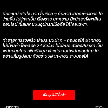
มีความน่าสนใจ มากขึ้นเรื่อย ๆ ค้นหาสิ่งที่คุณต้องการ ได้
ง่ายขึ้น ไม่ว่าจะเป็น เรื่องราว บทความ มีแม้กระทั่งคาสิโน
ออนไลน์ ที่เล่นเกมบนอุปกรณ์มือถือ ได้โดยเฉพาะ
ทำรายการรวดเร็ว ผ่านระบบฝาก – ถอนออโต้ ฝากถอน
ไม่มีขั้นต่ำ ได้ตลอด 24 ชั่วโมง ไม่มีลิมิต สมัครสมาชิก เว็บ
พนันออนไลน์ เพื่อเปิดยูส เข้าเล่นเกมส์พนันออนไลน์ ได้
อย่างเต็มรูปแบบ ด้วยระบบฝาก-ถอน ระบบออโต้
เปิดยูสไม่มีขั้นต่ำ
Prev
N
PREVIOUS
NEXT