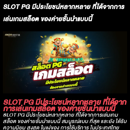
SLOT PG มีประโยชน์หลากหลาย ที่ได้จากการ
เล่นเกมสล็อต ของค่ายชั้นนำแบบนี้
SLOT PG มีประโยชน์หลากหลาย ที่ได้จาก
การเล่นเกมสล็อต ของค่ายชั้นนำแบบนี้
SLOT PG มีประโยชน์หลากหลาย ที่ได้จากการเล่นเกม
สล็อต ของค่ายชั้นนำแบบนี้ สมบูรณ์แบบ ที่สุด และยัง ได้รับ
ความนิยม สูงสุด ในแง่ของ การใช้บริการ ในประเทศไทย