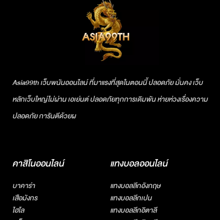
Asia99th เว็บพนันออนไลน์ ที่มาแรงที่สุดในตอนนี้ ปลอดภัย มั่นคง เว็บ
หลักเว็บใหญ่ไม่ผ่าน เอเย่นต์ ปลอดภัยทุกการเดิมพัน ห่ายห่วงเรื่องความ
ปลอดภัย การันตีด้วยผ
คาสิโนออนไลน์
แทงบอลออนไลน์
บาคาร่า
แทงบอลลีกอังกฤษ
เสือมังกร
แทงบอลลีกเปน
ไฮโล
แทงบอลลีกอิตาลี