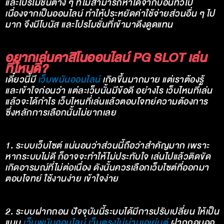
และโปรโมชั่นต่าง ๆ ที่ไม่สามารถหาได้จากบ่อนทั่วไป
เนื่องจากเป็นออนไลน์ ทำให้ประหยัดค่าใช้จ่ายส่วนอื่น ๆ ไป
มาก จึงมีโบนัส และโปรโมชั่นที่เข้ามาดึงดูดแทน
อยากเล่นคาสิโนออนไลน์ PG SLOT เล่น
ที่ไหนดี?
เดี๋ยวนี้มี
เว็บพนันออนไลน์
เกิดขึ้นมากมาย แต่เราต้องรู้
และเข้าใจก่อนว่า แต่ละเว็บนั้นมีข้อดี อย่างไร เว็บไหนที่เล่น
แล้วจะได้กำไร เว็บไหนที่เล่นแล้วตอบโจทย์ความต้องการ
ซึ่งหลักการเลือกนั้นไม่ยากเลย
1. ระบบเว็บไซต์ แน่นอนว่าส่วนนี้ถือว่าสำคัญมาก เพราะ
หากระบบไม่ดี ก็อาจจะทำให้ไม่ประทับใจ เล่นไปแล้วติดขัด
เกิดอารมณ์ที่ไม่ต่อเนื่อง ดังนั้นควรเลือกเว็บไซต์ที่ออกมา
ตอบโจทย์ ใช้งานง่าย เข้าใจง่าย
2. ระบบฝากถอน ปัจจุบันนี้ระบบได้มีการปรับเปลี่ยน ให้เป็น
แบบ
เว็บพนันออนไลน์ เว็บตรงไม่ผ่านเอเย่นต์
ฝากถอนออ