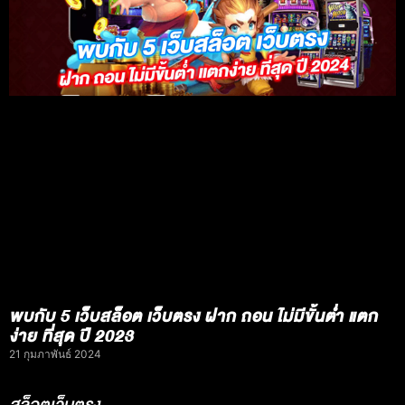
พบกับ 5 เว็บสล็อต เว็บตรง ฝาก ถอน ไม่มีขั้นต่ำ แตก
ง่าย ที่สุด ปี 2023
21 กุมภาพันธ์ 2024
สล็อตเว็บตรง