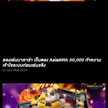
ลองเล่นบาคาร่า เว็บตรง Asia99th 50,000 ทำความ
เข้าใจระบบก่อนเล่นจริง
22 กุมภาพันธ์ 2024