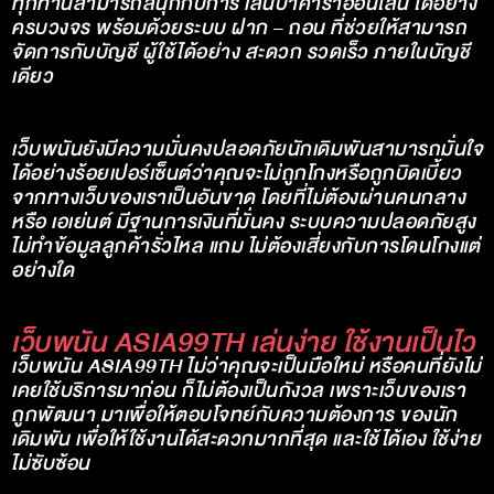
ทุกท่านสามารถสนุกกับการ เล่นบาคาร่าออนไลน์ ได้อย่าง
ครบวงจร พร้อมด้วยระบบ ฝาก – ถอน ที่ช่วยให้สามารถ
จัดการกับบัญชี ผู้ใช้ได้อย่าง สะดวก รวดเร็ว ภายในบัญชี
เดียว
เว็บพนันยังมีความมั่นคงปลอดภัยนักเดิมพันสามารถมั่นใจ
ได้อย่างร้อยเปอร์เซ็นต์ว่าคุณจะไม่ถูกโกงหรือถูกบิดเบี้ยว
จากทางเว็บของเราเป็นอันขาด โดยที่ไม่ต้องผ่านคนกลาง
หรือ เอเย่นต์ มีฐานการเงินที่มั่นคง ระบบความปลอดภัยสูง
ไม่ทำข้อมูลลูกค้ารั่วไหล แถม ไม่ต้องเสี่ยงกับการโดนโกงแต่
อย่างใด
เว็บพนัน ASIA99TH เล่นง่าย ใช้งานเป็นไว
เว็บพนัน ASIA99TH ไม่ว่าคุณจะเป็นมือใหม่ หรือคนที่ยังไม่
เคยใช้บริการมาก่อน ก็ไม่ต้องเป็นกังวล เพราะเว็บของเรา
ถูกพัฒนา มาเพื่อให้ตอบโจทย์กับความต้องการ ของนัก
เดิมพัน เพื่อให้ใช้งานได้สะดวกมากที่สุด และใช้ได้เอง ใช้ง่าย
ไม่ซับซ้อน