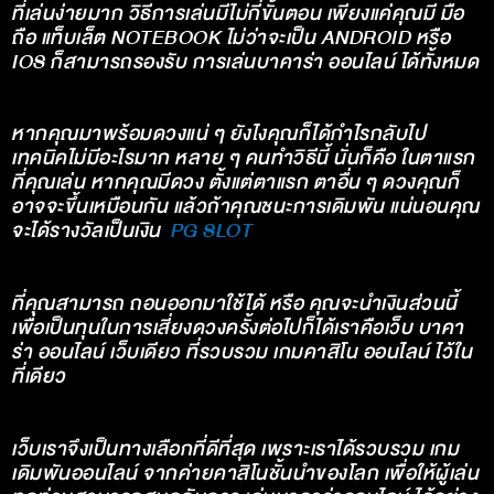
ที่เล่นง่ายมาก วิธีการเล่นมีไม่กี่ขั้นตอน เพียงแค่คุณมี มือ
ถือ แท็บเล็ต NOTEBOOK ไม่ว่าจะเป็น ANDROID หรือ
IOS ก็สามารถรองรับ การเล่นบาคาร่า ออนไลน์ ได้ทั้งหมด
หากคุณมาพร้อมดวงแน่ ๆ ยังไงคุณก็ได้กำไรกลับไป
เทคนิคไม่มีอะไรมาก หลาย ๆ คนทำวิธีนี้ นั่นก็คือ ในตาแรก
ที่คุณเล่น หากคุณมีดวง ตั้งแต่ตาแรก ตาอื่น ๆ ดวงคุณก็
อาจจะขึ้นเหมือนกัน แล้วถ้าคุณชนะการเดิมพัน แน่นอนคุณ
จะได้รางวัลเป็นเงิน
PG SLOT
ที่คุณสามารถ ถอนออกมาใช้ได้ หรือ คุณจะนำเงินส่วนนี้
เพื่อเป็นทุนในการเสี่ยงดวงครั้งต่อไปก็ได้เราคือเว็บ บาคา
ร่า ออนไลน์ เว็บเดียว ที่รวบรวม เกมคาสิโน ออนไลน์ ไว้ใน
ที่เดียว
เว็บเราจึงเป็นทางเลือกที่ดีที่สุด เพราะเราได้รวบรวม เกม
เดิมพันออนไลน์ จากค่ายคาสิโนชั้นนำของโลก เพื่อให้ผู้เล่น