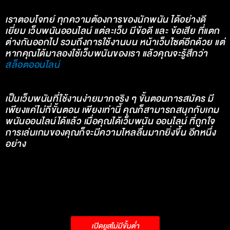
เราตอบโจทย์ ทุกความต้องการของนักพนัน ได้อย่างดี
เยี่ยม เว็บพนันออนไลน์ แต่ละเว็บ มีข้อดี และ ข้อเสีย ที่แตก
ต่างกันออกไป รวมถึงการใช้งานบน หน้าเว็บไซต์อีกด้วย แต่
หากคุณได้มาลองใช้เว็บพนันของเรา แล้วคุณจะรู้สึกว่า
สล็อตออนไลน์
เป็นเว็บพนันที่ใช้งานง่ายมากจริง ๆ ขั้นตอนการสมัคร มี
เพียงแค่ไม่กี่ขั้นตอน เพียงเท่านี้ คุณก็สามารถสนุกกับเกม
พนันออนไลน์ได้แล้ว เมื่อคุณได้เว็บพนัน ออนไลน์ ที่ถูกใจ
การเล่นเกมของคุณก็จะมีความไหลลื่นมากยิ่งขึ้น อีกหนึ่ง
อย่าง
เปิดยูสไม่มีขั้นต่ำ