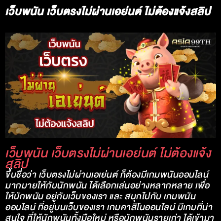
เว็บพนัน เว็บตรงไม่ผ่านเอย่นต์ ไม่ต้องแจ้งสลิป
เว็บพนัน เว็บตรงไม่ผ่านเอย่นต์ ไม่ต้องแจ้ง
สลิป
ขึ้นชื่อว่า เว็บตรงไม่ผ่านเอเย่นต์ ก็ต้องมีเกมพนันออนไลน์
มากมายให้กับนักพนัน ได้เลือกเล่นอย่างหลากหลาย เพื่อ
ให้นักพนัน อยู่กับเว็บของเรา และ สนุกไปกับ เกมพนัน
ออนไลน์ ที่อยู่บนเว็บของเรา เกมคาสิโนออนไลน์ มีเกมที่น่า
สนใจ ที่ให้นักพนันทั้งมือใหม่ หรือนักพนันรายเก่า ได้เข้ามา