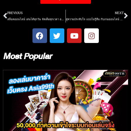
Prev
N
PREVIOUS
NEXT
สล็อตออนไลน์ เล่นได้ทุกวัน จัดเต็มทุกเวลา อยู่ที่ไหนก็เล่นง่าย แค่มี internet
สู่ความประทับใจ แบบไม่รู้ลืม กับเกมออนไลน์ คุณภาพสูง บน เว็บพนันออนไลน์
F
T
Y
I
a
w
o
n
c
i
u
s
Most Popular
e
t
t
t
b
t
u
a
o
e
b
g
o
r
e
r
k
a
m