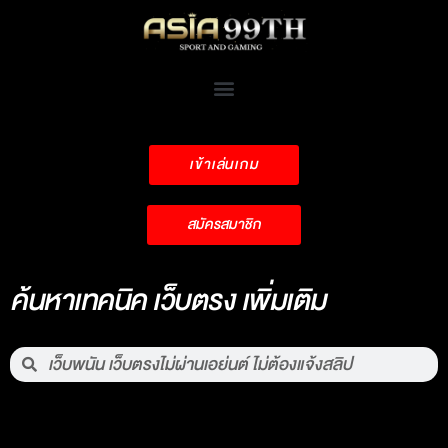
เข้าเล่นเกม
สมัครสมาชิก
ค้นหาเทคนิค เว็บตรง เพิ่มเติม
Search
Search