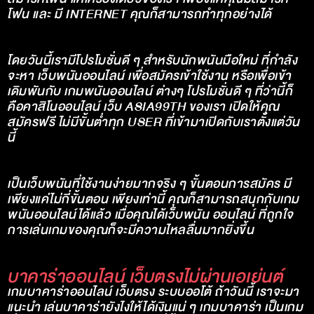
โฟน และ มี INTERNET คุณก็สามารถทำทุกอย่างได้
โดยวันนี้เรามีโปรโมชั่นดี ๆ สำหรับนักพนันมือใหม่ ที่กำลัง
จะหา เว็บพนันออนไลน์ เพื่อสมัครเข้าใช้งาน หรือเพื่อเข้า
เดิมพันกับ เกมพนันออนไลน์ ต่างๆ โปรโมชั่นดี ๆ ที่ว่านี้ก็
คือคาสิโนออนไลน์ เว็บ ASIA99TH ของเรา เปิดให้คุณ
สมัครฟรี ไม่มีขั้นต่ำทุก USER ที่เข้ามาเปิดกับเราตั้งแต่วัน
นี้
เป็นเว็บพนันที่ใช้งานง่ายมากจริง ๆ ขั้นตอนการสมัคร มี
เพียงแค่ไม่กี่ขั้นตอน เพียงเท่านี้ คุณก็สามารถสนุกกับเกม
พนันออนไลน์ได้แล้ว เมื่อคุณได้เว็บพนัน ออนไลน์ ที่ถูกใจ
การเล่นเกมของคุณก็จะมีความไหลลื่นมากยิ่งขึ้น
บาคาร่าออนไลน์ เว็บตรงไม่ผ่านเอเย่นต์
เกมบาคาร่าออนไลน์ เว็บตรง ระบบออโต้ ถ้าวันนี้ เราจะมา
แนะนำ เล่นบาคาร่ายังไงให้ได้เงินแน่ ๆ เกมบาคาร่า เป็นเกม