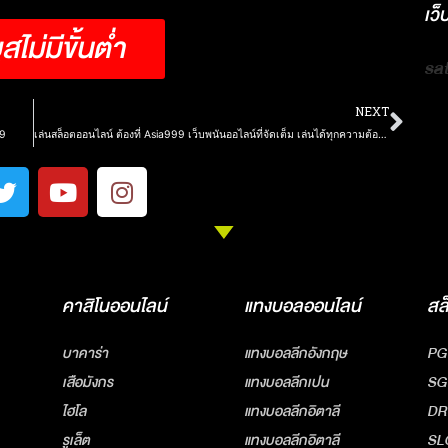
เว
ูสไม่มีขั้นต่ำ
sa
Nex
NEXT
99
เล่นสล็อตออนไลน์ ต้องที่ Asia999 เว็บพนันออไลน์ที่จัดเต็ม เล่นได้ทุกความต้องการ
T
Y
I
w
o
n
i
u
s
t
t
t
t
u
a
e
b
g
คาสิโนออนไลน์
แทงบอลออนไลน์
สล
r
e
r
a
บาคาร่า
แทงบอลลีกอังกฤษ
PG
m
เสือมังกร
แทงบอลลีกเปน
SG
ไฮโล
แทงบอลลีกอิตาลี
DR
รูเล็ต
แทงบอลลีกอิตาลี
SL