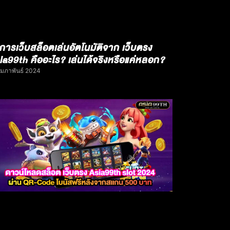
ิการเว็บสล็อตเล่นอัตโนมัติจาก เว็บตรง
ia99th คืออะไร? เล่นได้จริงหรือแค่หลอก?
ุมภาพันธ์ 2024