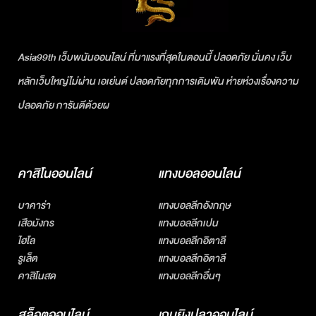
Asia99th เว็บพนันออนไลน์ ที่มาแรงที่สุดในตอนนี้ ปลอดภัย มั่นคง เว็บ
หลักเว็บใหญ่ไม่ผ่าน เอเย่นต์ ปลอดภัยทุกการเดิมพัน ห่ายห่วงเรื่องความ
ปลอดภัย การันตีด้วยผ
คาสิโนออนไลน์
แทงบอลออนไลน์
บาคาร่า
แทงบอลลีกอังกฤษ
เสือมังกร
แทงบอลลีกเปน
ไฮโล
แทงบอลลีกอิตาลี
รูเล็ต
แทงบอลลีกอิตาลี
คาสิโนสด
แทงบอลลีกอื่นๆ
สล็อตออนไลน์
เกมยิงปลาออนไลน์