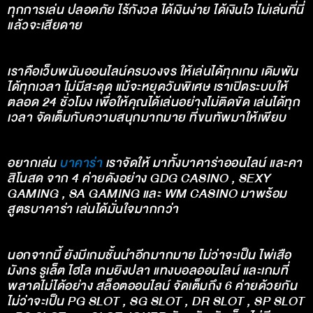
ทุกการเล่น ปลอดภัย ไร้กังวล ได้เงินง่าย ได้เงินไว ไม่เล่นที่นี่
แล้วจะเสียดาย
เราคือเว็บพนันออนไลน์ครบวงจร ให้เล่นได้ทุกเกม เดิมพัน
ได้ทุกเวลา ไม่มีสะดุด แม้จะหยุดวันพิเศษ เราเปิดระบบให้
ตลอด 24 ชั่วโมง เพื่อให้คุณได้เล่นอย่างไม่ติดขัด เล่นได้ทุก
เวลา จัดเต็มกับความสนุกมากมาย ที่ขนทัพมาให้เพียบ
อยากเล่น
บาคาร่า
เราจัดให้ มาทั้งบาคาร่าออนไลน์ และคา
สิโนสด จาก 4 ค่ายดังอย่าง GDG CASINO , SEXY
GAMING , SA GAMING และ WM CASINO มาพร้อม
สูตรบาคาร่า เล่นได้มั่นใจมากกว่า
นอกจากนี้ ยังมีเกมชั้นนำอีกมากมาย ไม่ว่าจะเป็น ไพ่เสือ
มังกร รูเล็ต ไฮโล เกมยิงปลา แทงบอลออนไลน์ และเกมที่
พลาดไม่ได้อย่าง สล็อตออนไลน์ จัดเต็มถึง 6 ค่ายด้วยกัน
ไม่ว่าจะเป็น PG SLOT , SG SLOT , DR SLOT , SP SLOT