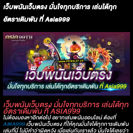
เว็บพนันเว็บตรง มั่นใจทุกบริการ เล่นได้ทุก
อัตราเดิมพัน ที่ Asia999
เว็บพนันเว็บตรง มั่นใจทุกบริการ เล่นได้ทุก
อัตราเดิมพัน ที่ ASIA999
ไม่ต้องมองหาอีกต่อไป อยากเล่นพนันออนไลน์ ต้องที่
ASIA999
เว็บพนันเว็บตรง ที่ให้คุณมั่นใจได้ทุกการเดิมพัน
เล่นที่นี่ ไม่มีคำว่าผิดหวัง เมื่อเล่นกับเราแล้ว มั่นใจได้เลยว่า