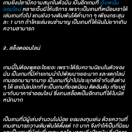
เกมยิงปลามีความสนุกในตัวมัน เป็นอีกเกมที่
เว็บพนัน
ออนไลน์
หลายเว็บมีให้บริการ เพราะเป็นเกมที่เหมือนเราได้
เล่นเกมทั่วไป แถมยังวางเดิมพันได้ต่ำมาก ๆ เพียงกระสุน
ละ 1 บาท ถ้าใครเล่นจนชำนาญ เป็นเกมที่ได้เงินไม่ยากเกิน
ความสามารถ
2. สล็อตออนไลน์
เกมนี้ไม่ต้องพูดอะไรเยอะ เพราะได้รับความนิยมในตัวของ
มัน เป็นเกมที่มีค่ายเกมนำไปพัฒนาเยอะมาก และแตกไลน์
เกมออกมามากมาย เป็นเกมที่นำไปประยุกต์เข้ากับสิ่งต่าง
ๆ ได้ เลยไม่แปลกที่จะเป็นเกมที่ยอดนิยม ติดอันดับ เทียบคู่
มากับบาคาร่าออนไลน์ ซึ่งเกมสล็อตเป็นอีกเกมที่ได้โบนัส
หนักมาก
เป็นเกมที่มีผู้เล่นจำนวนไม่น้อย ยอมลงทุนเล่น ด้วยความที่
เกมสามารถวางเดิมพันได้ตั้งแต่ 10 บาท จึงทำให้เป็นที่นิยม