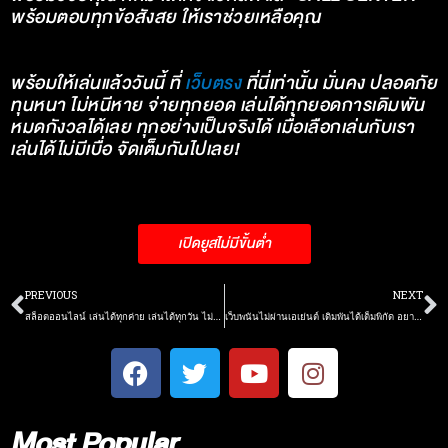
พร้อมตอบทุกข้อสังสย ให้เราช่วยเหลือคุณ
พร้อมให้เล่นแล้ววันนี้ ที่
เว็บตรง
ที่นี่เท่านั้น มั่นคง ปลอดภัย
ทุนหนา ไม่หนีหาย จ่ายทุกยอด เล่นได้ทุกยอดการเดิมพัน
หมดกังวลได้เลย ทุกอย่างเป็นจริงได้ เมื่อเลือกเล่นกับเรา
เล่นได้ไม่มีเบื่อ จัดเต็มกันไปเลย!
เปิดยูสไม่มีขั้นต่ำ
Prev
N
PREVIOUS
NEXT
สล็อตออนไลน์ เล่นได้ทุกค่าย เล่นได้ทุกวัน ไม่มีวันเบื่อ เล่นกับ Asia999
เว็บพนันไม่ผ่านเอเย่นต์ เดิมพันได้เต็มพิกัด อยากเล่นเท่าไหร่ ใส่มาให้หมด
F
T
Y
I
a
w
o
n
c
i
u
s
Most Popular
e
t
t
t