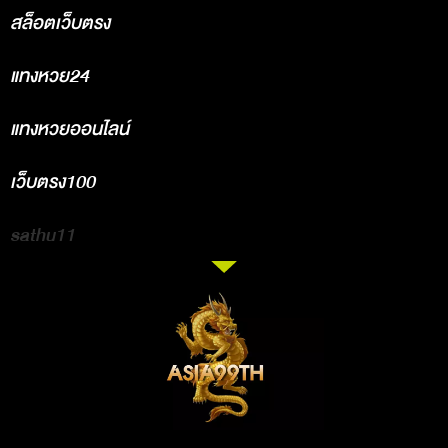
สล็อตเว็บตรง
แทงหวย24
แทงหวยออนไลน์
เว็บตรง100
sathu11