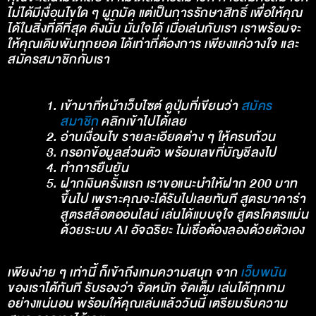
ไม่ได้มีเงื่อนไขใด ๆ ผูกมัด แต่เป็นการรักษาสิทธิ์ เพื่อให้คุณ
ได้ในสิ่งที่ดีที่สุด ดังนั้น มั่นใจได้ เมื่อเล่นกับเรา เราพร้อมจะ
ให้คุณเดิมพันทุกยอด ได้เท่าที่ต้องการ เพียงแค่วางใจ และ
สมัครสมาชิกกับเรา
เข้ามาที่หน้าเว็บไซต์ ดูปุ่มที่เขียนว่า
สมัคร
สมาชิก
คลิกเข้าไปได้เลย
อ่านเงื่อนไข รายละเอียดต่าง ๆ ให้ครบถ้วน
กรอกข้อมูลส่วนตัว พร้อมเลขที่บัญชีลงไป
ทำการยืนยัน
ฝากเงินครั้งแรก เราขอแนะนำให้ฝาก
200
บาท
ขึ้นไป เพราะคุณจะได้รับไปเลยทันที สูตรบาคาร่า
สูตรสล็อตออนไลน์ เล่นได้แบบจุใจ สูตรโคตรแม่น
ด้วยระบบ
AI
อัจฉริยะ ไม่เชื่อต้องลองด้วยตัวเอง
เพียงง่าย ๆ เท่านี้ ก็เข้าถึงเกมความสนุก จาก
เว็บพนัน
ของเราได้ทันที รับรองว่า จัดหนัก จัดเต็ม เล่นได้ทุกเกม
อย่างแน่นอน พร้อมให้คุณเล่นแล้ววันนี้ เตรียมรับความ