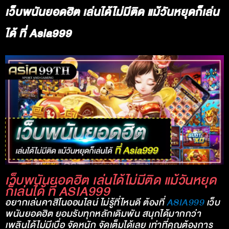
เว็บพนันยอดฮิต เล่นได้ไม่มีติด แม้วันหยุดก็เล่น
ได้ ที่ Asia999
เว็บพนันยอดฮิต เล่นได้ไม่มีติด แม้วันหยุด
ก็เล่นได้ ที่ ASIA999
อยากเล่นคาสิโนออนไลน์ ไม่รู้ที่ไหนดี ต้องที่
ASIA999
เว็บ
พนันยอดฮิต ยอมรับทุกหลักเดิมพัน สนุกได้มากกว่า
เพลินได้ไม่มีเบื่อ จัดหนัก จัดเต็มได้เลย เท่าที่คุณต้องการ