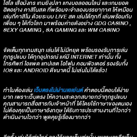
ไฮโล เสือมังกร เกมยิงปลา แทงบอลออนไลน์ และเกมยอด
ฮิตอย่าง คาสิโนสด ที่พร้อมจะจำลองบรรยากาศ ให้เหมือน
เล่นที่คาสิโน ด้วยระบบ LIVE สด เล่นได้ทุกที่ เล่นพร้อมกับ
เพื่อน ๆ ได้ทั่วโลก มาพร้อมค่ายดังอย่าง GDG CASINO ,
SEXY GAMING , SA GAMING และ WM CASINO
จัดเต็มทุกเกมสนุก เล่นได้ไม่มีหยุด พร้อมรองรับการเล่น
ทุกรูปแบบ ได้ทุกอุปกรณ์ แค่มี INTERNET เท่านั้น ทั้ง
โทรศัพท์ ไอแพด แทปเลต ไอโฟน คอมพิวเตอร์ รองรับทั้ง
IOS และ ANDROID ดีขนาดนี้ ไม่เล่นไม่ได้แล้ว!
ทำไมต้องเล่น
เว็บตรงไม่ผ่านเอเย่นต์
คำตอบนี้ตอบได้ง่าย
มาก เพราะเว็บตรง ให้ความสะดวกสบายกว่าทุกรูปแบบ
คุณสามารถสื่อสารกับเจ้าหน้าที่ ได้โดยใช้ภาษาของตนเอง
ไม่ต้องคุยเป็นภาษาอังกฤษ ได้รับการประสานงานที่ไวกว่า
ดำเนินงานไวกว่า พูดคุยรู้เรื่องมากกว่า