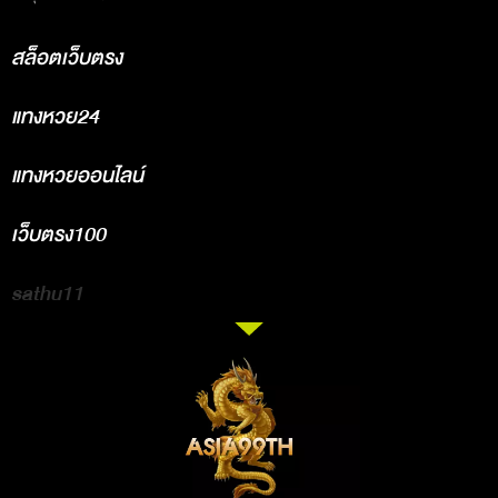
สล็อตเว็บตรง
แทงหวย24
แทงหวยออนไลน์
เว็บตรง100
sathu11