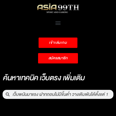
เข้าเล่นเกม
สมัครสมาชิก
ค้นหาเทคนิค เว็บตรง เพิ่มเติม
Search
Search