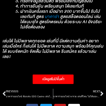
กรอกข้อมูลส่วนตัว พร้อมเลขที่บัญชีลงไป
ทำการยืนยัน เตรียมสนุก ได้เลยทันที
ฝากเงินครั้งแรก เมื่อฝาก
200
บาทขึ้นไป รับไป
เลยทันที สูตร
บาคาร่า
สูตรสล็อตออนไลน์ เล่น
ได้แบบจุใจ สูตรโคตรแม่น ด้วยระบบ
AI
อัจฉริยะ
ไม่เชื่อต้องลอง
เล่นได้ ไม่มีพลาดทุกยอด เล่นที่นี่ มีแต่ความคุ้มค่า อยาก
เล่นเมื่อไหร่ ก็เล่นได้ ไม่มีพลาด ความสนุก พร้อมให้คุณเล่น
ได้ แบบจัดหนัก จัดเต็ม ไม่มีพลาด รีบสมัคร แล้วมาเล่น
เลย!
เปิดยูสไม่มีขั้นต่ำ
Prev
N
PREVIOUS
NEXT
บาคาร่าออนไลน์ ต้องเล่น GDG Casino เล่นได้ทุกเวลา จัดเต็มทุกเกม
บาคาร่าออนไลน์ พารวย เล่นที่ไหน ไม่ได้เยอะจุใจเท่า asia999 ต้องลอง!