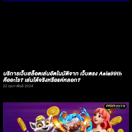
บริการเว็บสล็อตเล่นอัตโนมัติจาก เว็บตรง Asia99th
คืออะไร? เล่นได้จริงหรือแค่หลอก?
22 กุมภาพันธ์ 2024