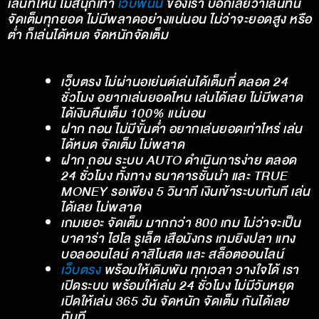
เล่นที่ไหน ไม่สนุกเท่า
เว็บพนัน
ของเรา บอกเลยว่าเล่นที่นี่
จัดเต็มทุกยอด ไม่มีพลาดอย่างแน่นอน ไม่ว่าจะยอดสูง หรือ
ต่ำ ก็เล่นได้หมด จัดหนักจัดเต็ม
เว็บตรง ไม่ผ่านอเย่นต์เล่นได้เต็มที่ ตลอด 24
ชั่วโมง อยากเล่นยอดไหน เล่นได้เลย ไม่มีพลาด
ได้เงินคืนเต็ม 100% แน่นอน
ฝาก ถอน ไม่มีขั้นต่ำ อยากเล่นยอดเท่าไหร่ เล่น
ได้หมด จัดเต็ม ไม่พลาด
ฝาก ถอน ระบบ AUTO ดำเนินการง่าย ตลอด
24 ชั่วโมง ทั้งทาง ธนาคารชั้นนำ และ TRUE
MONEY รอเพียง 5 วินาที เงินเข้าระบบทันที เล่น
ได้เลย ไม่พลาด
เกมเยอะ จัดเต็ม มากกว่า 800 เกม ไม่ว่าจะเป็น
บาคาร่า ไฮโล รูเล็ต เสือมังกร เกมยิงปลา แทง
บอลออนไลน์ คาสิโนสด และ สล็อตออนไลน์
เว็บตรง
พร้อมให้เดิมพัน ทุกเวลา วางใจได้ เรา
เปิดระบบ พร้อมให้เล่น 24 ชั่วโมง ไม่มีวันหยุด
เปิดให้เล่น 365 วัน จัดหนัก จัดเต็ม กันได้เลย
ทันที