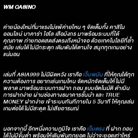
WM CASINO
ค่ายน้องใหม่ที่มาแรงไม่แพ้ค่ายไหน ๆ จัดเต็มทั้ง คาสิโน
ออนไลน์ บาคาร่า ไฮโล เสือมังกร มาพร้อมระบบที่ได้
คุณภาพ ภ่ายทอดสดส่งตรงถึงหน้าจอ ด้วยเทคโนโลยีที่ล้ำ
สมัย เล่นได้ไม่มีกระตุก เดิมพันได้ตามใจ สนุกทุกเกมอย่าง
แน่นอน
เล่นที่ ASIA999 ไม่มีผิดหวัง เราคือ
เว็บพนัน
ที่ให้คุณได้ทุก
ความต้องการ อยากเล่นเกมไหน จัดหนักจัดเต็มให้ไม่มี
พลาด มาพร้อมระบบการฝาก ถอน แบบอัตโนมัติ ดำเนิน
การฝากง่าย ผ่านช่องทางธนาคารชั้นนำ และ TRUE
MONEY ฝากง่าย เข้าระบบทันทีภายใน 5 วินาที ให้คุณเล่น
เกมต่อได้ไม่มีสะดุด ไม่เสียอารมณ์
นอกจากนี้ อีกหนึ่งความภูมิใจ เราคือ
เว็บตรง
ที่ ฝาก ถอน
ได้ไม่มีขั้นต่ำ พร้อมให้เดิมพันทุกยอด ไม่ว่าจะยอดเท่าไหร่