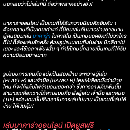
บอกเลยว่าไม่เล่นที่นี่ ถือว่าพลาดอย่างยิ่ง!
บาคาร่าออนไลน์ เป็นเกมที่ได้รับความนิยมติดอันดับ 1
ด้วยความที่เป็นเกมเก่าแก่ ที่นิยมเล่นกันมาอย่างยาวนาน
ผู้คนนิยมเล่น
บาคาร่า
ในคาสิโน เป็นเกมยอดฮิตที่ไม่ว่าใคร
ที่ไป ก็ต้องเล่นสักครั้ง ด้วยรูปแบบเกมที่เล่นง่าย มีกติกาไม่
เยอะ และใช้เวลาเพียงสั้น ๆ ทำให้เกมนี้กลายเป็นเกมที่ได้รับ
ความนิยมอย่างมาก
รูปแบบการเล่นคือ แบ่งเป็นสองฝ่าย ระหว่างผู้เล่น
(PLAYER) และเจ้ามือ (BANKER) โดยให้เลือกฝั่งว่าฝ่าย
ไหน ที่จะได้แต้มไพ่จำนวนเยอะกว่า ซึ่งการวางเดิมพันนั้น
สามารถเลือกวางได้สามแบบคือ ฝั่งผู้เล่น เจ้ามือ และเสมอ
(TIE) แต่ละเกมนั้นใช้เวลาในการเล่นไม่นาน เป็นเกมที่เล่นได้
ง่าย ได้เงินคุ้ม!
เล่นบาคาร่าออนไลน์ เปิดยูสฟรี