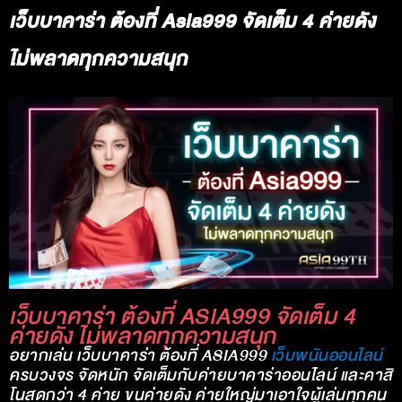
เว็บบาคาร่า ต้องที่ Asia999 จัดเต็ม 4 ค่ายดัง
ไม่พลาดทุกความสนุก
เว็บบาคาร่า ต้องที่ ASIA999 จัดเต็ม 4
ค่ายดัง ไม่พลาดทุกความสนุก
อยากเล่น เว็บบาคาร่า ต้องที่ ASIA999
เว็บพนันออนไลน์
ครบวงจร จัดหนัก จัดเต็มกับค่ายบาคาร่าออนไลน์ และคาสิ
โนสดกว่า 4 ค่าย ขนค่ายดัง ค่ายใหญ่มาเอาใจผู้เล่นทุกคน