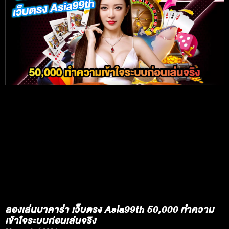
m
ลองเล่นบาคาร่า เว็บตรง Asia99th 50,000 ทำความ
เข้าใจระบบก่อนเล่นจริง