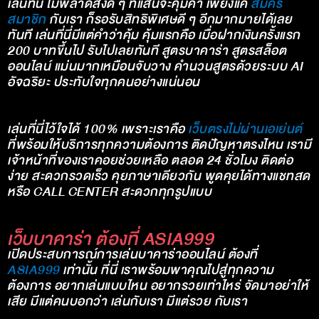
เล่นที่นี่ ไม่พลาดสิ่งดี ๆ ที่แสนจะคุ้มค่า เพียงแค่
สมัคร
สมาชิก
กับเรา ก็รอรับสิทธิพิเศษดี ๆ อีกมากมายได้เลย
ทันที เล่นที่นี่มีแต่คำว่าคุ้ม คุ้มแรกคือ เมื่อฝากเงินครั้งแรก
200 บาทขึ้นไป รับไปเลยทันที สูตรบาคาร่า สูตรสล็อต
ออนไลน์ แม่นมากเหมือนจับวาง คำนวนสูตรด้วยระบบ AI
อัจฉริยะ ประทับใจทุกคนอย่างแน่นอน
เล่นที่นี่ไว้ใจได้ 100% เพราะเราคือ
เว็บตรงไม่ผ่านเอเย่นต์
ที่พร้อมให้บริการทุกความต้องการ ติดปัญหาตรงไหน เรามี
เจ้าหน้าที่ของเราคอยช่วยเหลือ ตลอด 24 ชั่วโมง ติดต่อ
ง่าย สะดวกรวดเร็ว คุยภาษาเดียวกัน พูดคุยได้ทางแชทสด
หรือ CALL CENTER สะดวกทุกรูปแบบ
เว็บบาคาร่า ต้องที่ ASIA999
เปิดประสบการณ์การเล่นบาคาร่าออนไลน์ ต้องที่
ASIA999
เท่านั้น ที่นี่ เราพร้อมพาคุณไปสู่ทุกความ
ต้องการ อยากเล่นแบบไหน อยากรวยเท่าไหร่ จัดมาอย่าให้
เสีย มีแต่คนบอกว่า เล่นกับเรา มีแต่รวย กับเรา