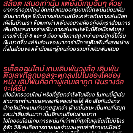
สล็อต เสนอเท่านั้น แต่ยังมีเกมอื่นๆ ด้วย
บาคาร่าออนไลน์ อีกหนึ่งเกมยอดนิยมที่นักพนันนิยมเดิม
พันมากที่สุด ซึ่งในการเล่นเกมส์นี้จะคล้ายกับการเล่นป๊อก
เด้งในบ้านเรา ข้อแตกต่างเพียงอย่างเดียวคืออัตราส่วนการ
เดิมพันและการจ่ายเงิน การเล่นเกมไพ่ใบนี้คือเมื่อแต้มสูง
การเข้าใกล้ 8 และ 9 ถือว่ามีโอกาสสูงกว่าและมีสิทธิ์ได้รับ
เงินมากขึ้น แต่ในส่วนของบาคาร่ามีการเดิมพันทั้งสองฝ่าย
ทั้งในส่วนของเจ้ามือและผู้เล่นด้วยรวมทั้งเดิมพันเสมอ
รูเล็ตออนไลน์ เกมเดิมพันวงล้อ เดิมพัน
ตัวเลขที่ลูกบอลจะตกลงไปในช่องใดช่อง
หนึ่ง เดิมพันคือถ้าผู้เล่นเดาถูก เงินรางวัล
จะได้รับ
เสือมังกรออนไลน์ หรือที่เรียกว่าไพ่ใบเดียว ในเกมนี้ผู้เล่น
สามารถทำนายผลของทั้งสองฝ่ายได้ คือ เสือกับมังกร
ฝ่ายใดมีคะแนนทำนายสูงกว่า ฝ่ายนั้นชนะ เป็นเกมที่สนุก
และน่าตื่นเต้นมาก เป็นอีกเกมที่เล่นง่ายมาก
ไฮโลออนไลน์เกมการพนันที่เก่าแก่ที่สุดในเอเชียที่ไม่มีใคร
รู้จัก วิธีเล่นคือการทายผลจำนวนลูกเต๋าที่ภาชนะปิดไว้