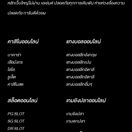
หลักเว็บใหญ่ไม่ผ่าน เอเย่นต์ ปลอดภัยทุกการเดิมพัน ห่ายห่วงเรื่องความ
ปลอดภัย การันตีด้วยผ
คาสิโนออนไลน์
แทงบอลออนไลน์
บาคาร่า
แทงบอลลีกอังกฤษ
เสือมังกร
แทงบอลลีกเปน
ไฮโล
แทงบอลลีกอิตาลี
รูเล็ต
แทงบอลลีกอิตาลี
คาสิโนสด
แทงบอลลีกอื่นๆ
สล็อตออนไลน์
เกมยิงปลาออนไลน์
PG SLOT
เกมยิงปลา
SG SLOT
เกมตกปลา
DR SLOT