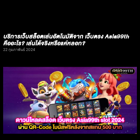
บริการเว็บสล็อตเล่นอัตโนมัติจาก เว็บตรง Asia99th
คืออะไร? เล่นได้จริงหรือแค่หลอก?
22 กุมภาพันธ์ 2024