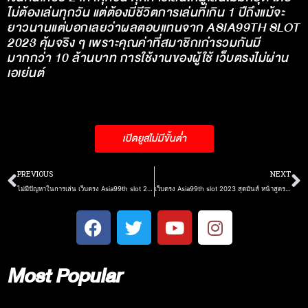
ไม่ต้องเล่นทุกวัน แต่ต้องมีชีวิตการเล่นที่เกิน 1 ปีถึงแม้จะ
ยาวนานแต่บอกเลยว่าผลตอบแทนจาก ASIA99TH SLOT
2023 คุ้มจริง ๆ เพราะคุณค่าที่สมาชิกเก่ารวมกันมี
มากกว่า 10 ล้านบาท การใช้งานของผู้ใช้
เว็บตรงไม่ผ่าน
เอเย่นต์
เปิดยูสไม่มีขั้นต่ำ
Prev
N
PREVIOUS
NEXT
ไม่มีปัญหาในการเล่น เว็บตรง Asia99th slot 2023 บน Android เสนอวิธีแก้ปัญหาในการเล่น
เว็บตรง Asia99th slot 2023 สุดมันส์ หน้าสูตรบาคาร่า อัพเดทโปรแกรมล่าสุด ใช้งานง่าย พร้อมวิธีเล่น
F
T
Y
I
a
w
o
n
c
i
u
s
Most Popular
e
t
t
t
b
t
u
a
o
e
b
g