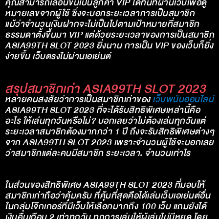
คุณสามารถเลื่อนขึ้นเป็นลูกค้า VIP ได้ทันทีผ่านเว็บเพื่อดู
หมายเลขจากผู้ใช้ ซึ่งจะบอกระยะเวลาการเป็นสมาชิก
แม้ว่าจำนวนเงินฝากจะไม่เป็นไปตามเป้าหมายที่สมาชิก
ธรรมดาตั้งขึ้นมา VIP แต่ด้วยระยะเวลาของการเป็นสมาชิก
ASIA99TH SLOT 2023 ยิ่งนาน การเป็น VIP ของเว็บก็ยิ่ง
ง่ายขึ้น
เว็บตรงไม่ผ่านเอเย่นต์
สรุปสมาชิกเก่า ASIA99TH SLOT 2023
หลายคนสงสัยว่าการเป็นสมาชิกเก่าของ
เว็บพนันออนไลน์
ASIA99TH SLOT 2023 ที่จะได้รับสิทธิพิเศษเหล่านี้คือ
อะไร ให้เล่นทุกวันหรือไม่? บอกเลยว่าไม่ต้องเล่นทุกวันแต่
ระยะเวลาสมาชิกต้องมากกว่า 1 ปี ถึงจะรับสิทธิพิเศษต่างๆ
จาก ASIA99TH SLOT 2023 เพราะจำนวนผู้ใช้จะบอกเลย
ว่าสมาชิกแต่ละคนมีสมาชิก ระยะเวลา. จำนวนเท่าไร
ในส่วนของสิทธิพิเศษ ASIA99TH SLOT 2023 ที่มอบให้
สมาชิกเก่าถือว่าคุ้มครับ ที่คุ้มที่สุดคือได้เล่นเว็บเอเย่นต์อื่น
ในกลุ่มโจ๊กเกอร์ที่มีเว็บให้เลือกมากถึง 100 เว็บ แถมยังได้
เงินคืนเกือบ 2 เท่าทุกวัน ทุกการเล่นให้ผู้เล่นไม่มีหยุด โดย