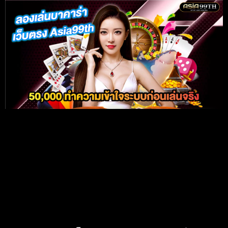
o
r
e
r
k
a
m