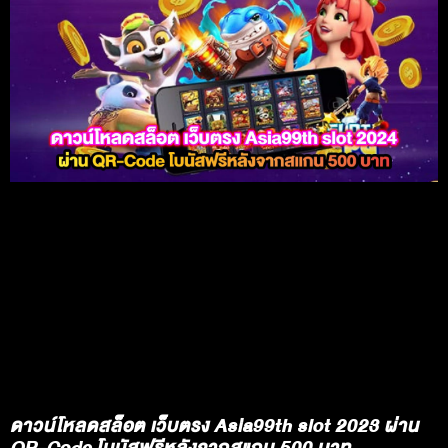
ดาวน์โหลดสล็อต เว็บตรง Asia99th slot 2023 ผ่าน