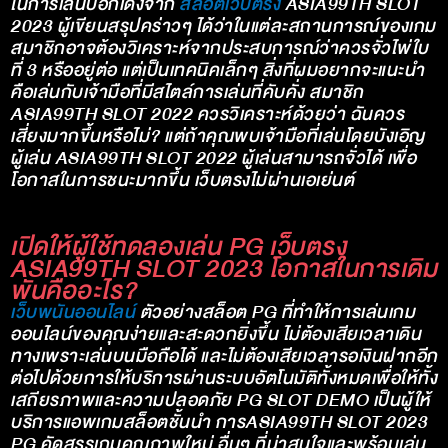
ในการเล่นป๊อกเด้งจาก
สล็อตเว็บตรง
ASIA99TH SLOT
2023 ผู้เขียนสรุปคร่าวๆ ได้ว่าในแต่ละสถานการณ์ของเกม
สมาชิกอาจต้องวิเคราะห์จากประสบการณ์ว่าควรจั่วไพ่ใบ
ที่ 3 หรืออยู่ต่อ แต่เป็นเทคนิคเล็กๆ สิ่งที่ผมอยากจะแนะนำ
คือเล่นกับเจ้ามือที่มีสไตล์การเล่นที่คับคั่ง สมาชิก
ASIA99TH SLOT 2022 ควรวิเคราะห์ด้วยว่า ฉันควร
เสี่ยงมากขึ้นหรือไม่? แต่ถ้าคุณพบเจ้ามือที่เล่นโดยบังเอิญ
ผู้เล่น ASIA99TH SLOT 2022 ผู้เล่นสามารถจั่วได้ เพื่อ
โอกาสในการชนะมากขึ้น
เว็บตรงไม่ผ่านเอเย่นต์
เปิดให้ผู้ใช้ทดลองเล่น PG เว็บตรง
ASIA99TH SLOT 2023 โอกาสในการเดิม
พันคืออะไร?
เว็บพนันออนไลน์
ตัวอย่างสล็อต PG ที่ทำให้การเล่นเกม
ออนไลน์ของคุณง่ายและสะดวกยิ่งขึ้น ไม่ต้องเสียเวลาเดิน
ทางเพราะเล่นบนมือถือได้ และไม่ต้องเสียเวลารอเงินฝากอีก
ต่อไปด้วยการให้บริการผ่านระบบอัตโนมัติทั้งหมดเพื่อให้ทั้ง
เสถียรภาพและความปลอดภัย PG SLOT DEMO เป็นผู้ให้
บริการแอพเกมสล็อตชั้นนำ การASIA99TH SLOT 2023
PG คัดสรรเกมคุณภาพใหม่ อื่นๆ ที่น่าสนใจและพร้อมเล่น