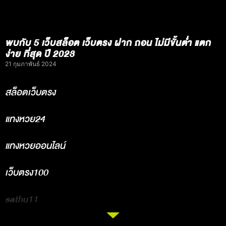
พบกับ 5 เว็บสล็อต เว็บตรง ฝาก ถอน ไม่มีขั้นต่ำ แตก
ง่าย ที่สุด ปี 2023
21 กุมภาพันธ์ 2024
สล็อตเว็บตรง
แทงหวย24
แทงหวยออนไลน์
เว็บตรง100
sathu11