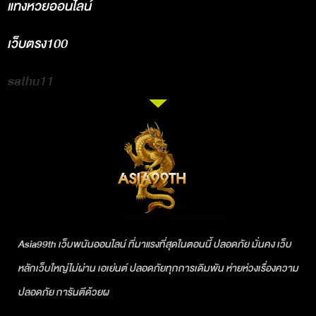
แทงหวยออนไลน์
เว็บตรง100
sathu11
Asia99th เว็บพนันออนไลน์ ที่มาแรงที่สุดในตอนนี้ ปลอดภัย มั่นคง เว็บ
หลักเว็บใหญ่ไม่ผ่าน เอเย่นต์ ปลอดภัยทุกการเดิมพัน ห่ายห่วงเรื่องความ
ปลอดภัย การันตีด้วยผ