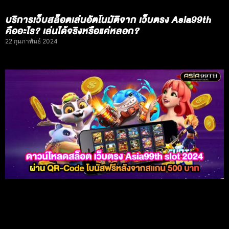
บริการเว็บสล็อตเล่นอัตโนมัติจาก เว็บตรง Asia99th
คืออะไร? เล่นได้จริงหรือแค่หลอก?
22 กุมภาพันธ์ 2024