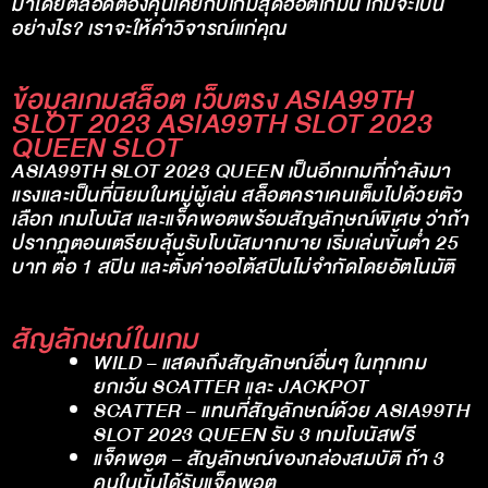
มาโดยตลอดต้องคุ้นเคยกับเกมสุดฮอตเกมนี้ เกมจะเป็น
อย่างไร? เราจะให้คำวิจารณ์แก่คุณ
ข้อมูลเกมสล็อต เว็บตรง ASIA99TH
SLOT 2023 ASIA99TH SLOT 2023
QUEEN SLOT
ASIA99TH SLOT 2023 QUEEN เป็นอีกเกมที่กำลังมา
แรงและเป็นที่นิยมในหมู่ผู้เล่น สล็อตคราเคนเต็มไปด้วยตัว
เลือก เกมโบนัส และแจ็คพอตพร้อมสัญลักษณ์พิเศษ ว่าถ้า
ปรากฏตอนเตรียมลุ้นรับโบนัสมากมาย เริ่มเล่นขั้นต่ำ 25
บาท ต่อ 1 สปิน และตั้งค่าออโต้สปินไม่จำกัดโดยอัตโนมัติ
สัญลักษณ์ในเกม
WILD – แสดงถึงสัญลักษณ์อื่นๆ ในทุกเกม
ยกเว้น SCATTER และ JACKPOT
SCATTER – แทนที่สัญลักษณ์ด้วย ASIA99TH
SLOT 2023 QUEEN รับ 3 เกมโบนัสฟรี
แจ็คพอต – สัญลักษณ์ของกล่องสมบัติ ถ้า 3
คนในนั้นได้รับแจ็คพอต