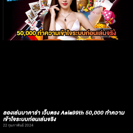
ลองเล่นบาคาร่า เว็บตรง Asia99th 50,000 ทำความ
เข้าใจระบบก่อนเล่นจริง
22 กุมภาพันธ์ 2024