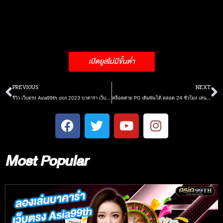
เปิดยูสไม่มีขั้นต่ำ
Prev
N
PREVIOUS
NEXT
รีวิว เว็บตรง Asia99th slot 2023 บาคาร่า เว็บบาคาร่าอันดับ 1 ตลอดกาล
สล็อตค่าย PG เดิมพันได้ ตลอด 24 ชั่วโมง เล่นได้ทุกเกม มากกว่า 100 เกม
F
T
Y
I
a
w
o
n
c
i
u
s
Most Popular
e
t
t
t
b
t
u
a
o
e
b
g
o
r
e
r
k
a
m