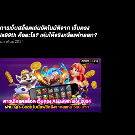
ิการเว็บสล็อตเล่นอัตโนมัติจาก เว็บตรง
ia99th คืออะไร? เล่นได้จริงหรือแค่หลอก?
ุมภาพันธ์ 2024