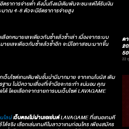
ตราการจ่ายต่ำ ดังนั้นถึงแม้เดิมพันจะชนะแต่ได้รับเงิน
ระมาณ 4-8 ตัวจะมีอัตราการจ่ายสูง
เลือกหมายเลขเดียวกันซ้ำแล้วซ้ำเล่า เนื่องจากระบบ
ดา
ายเลขเดียวกันซ้ำแล้วซ้ำอีก จะมีโอกาสชนะมากขึ้น
20
50
22 ก
กเว็บไซต์เกมเดิมพันชั้นนำมีมากมาย จากเกมโบนัส เดิม
ฐาน ไม่มีความเสี่ยงที่เจ้ามือจะกระทำ แน่นอน คุณ
้ใจได้ โดยเลือกจากรายการบนเว็บไซต์ LAVAGAME
นไลน์
เว็บตรงไม่ผ่านเอเย่นต์
LAVAGAME ที่เสนอเกมคี
้ได้จริง เลือกเล่นเกมคีโนลาวาเกมก่อนใคร เพียงสมัคร