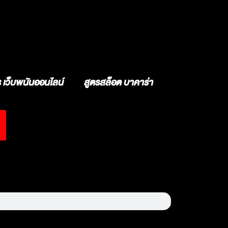
 เว็บพนันออนไลน์
สูตรสล็อต บาคาร่า