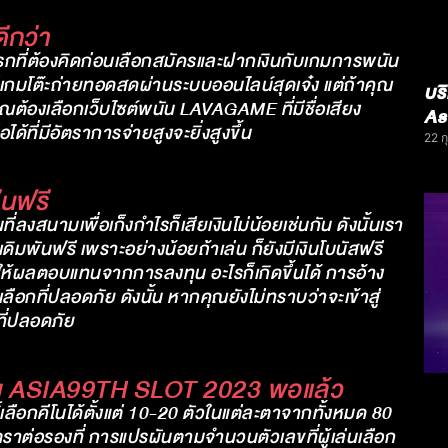
ีกว่า
่งแรกที่ต้องคิดก่อนเลือกสมัครและฝากเงินกับเกมการพนัน
ีเกมโต๊ะถ่ายทอดสดผ่านระบบออนไลน์สุดเจ๋ง แต่ถ้าคุณ
บร
คุณต้องเลือกเว็บไซต์พนัน LAVAGAME ที่มีชื่อเสียง
As
ด้ที่มีอัตราการจ่ายสูงจะยิ่งสูงขึ้น
22 ก
่นฟรี
นที่ลงสนามเพื่อเก็งกำไรก็เสียเงินไม่น้อยเช่นกัน ดังนั้นเรา
ิมพันฟรี เพราะอย่างน้อยถ้าเล่น ก็ยังมีเงินโบนัสฟรี
ห้ผลตอบแทนจากการลงทุน อะไรก็เกิดขึ้นได้ การอ้าง
างเลือกที่ปลอดภัย ดังนั้น หากคุณยังไม่ทราบว่าจะเข้าสู่
ี่ปลอดภัย
ตรง ASIA99TH SLOT 2023 พอแล้ว
ธิ์เลือกคีโนได้ตั้งแต่ 10-20 ตัวในแต่ละตาจากทั้งหมด 80
ตราต่อรองที่ การแปรผันตามจำนวนตัวเลขที่ผู้เล่นเลือก