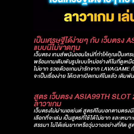
เป็นเศรษฐีได้ง่ายๆ กับ เว็บตร
แบบนี้ไม่ขาดทุน
เว็บตรง เกมส์พนันออนไลน์ที่ทำให้คุณเป็นเศร
พร้อมเกมเดิมพันรูปแบบใหม่อย่างคีโนที่ดูเหม
ไม่ยาก รวยด้วยเกมน่ารักจาก LAVAGAME ถ้า
จะเป็นเรื่องง่าย ได้เวลาเปิดเกมคีโนแล้ว เดิมพั
สูตร เว็บตรง ASIA99TH SLOT 20
ลาวาเกม
เว็บตรงไม่ผ่านเอเย่นต์
สูตรคีโนบอกตามตรงมีเย
เลือกที่จะเล่น เป็นสูตรที่ใช้ได้ไม่ยาก และเหม
สรรมา ไม่ได้เล่นยากหรือวุ่นวายอย่างที่คิด สูต