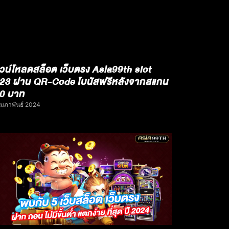
วน์โหลดสล็อต เว็บตรง Asia99th slot
23 ผ่าน QR-Code โบนัสฟรีหลังจากสแกน
0 บาท
ุมภาพันธ์ 2024