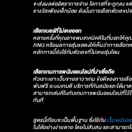
จะส่งผลต่ออัตราการจ่าย โอกาสที่จะถูกลง แต่อั
รางวัลเพียงเล็กน้อย ดังนั้นการเลือกตัวเลขป
เลือกเบอร์ที่ไม่เคยออก
หลายครั้งที่คุณอาจพบเทคนิคคีโนที่บอกให้คุณ
RNG หรือผลการสุ่มแสดงให้เห็นว่าการเลือกหม
หลักการนี้ยังใช้กับตัวเลขที่ไม่เคยสุ่มโดน
เลือกเกมการพนันออนไลน์ที่น่าเชื่อถือ
หัวเราะเยาะเว็บขายลาวาเกม ข้อดีของการเลือ
พันฟรี ระบบเกมดี บริการที่ทันสมัยและได้มาตร
สามารถเล่นคีโนกับเกมการพนันออนไลน์ที่ไว
ทันที
สูตรนี้เกือบจะเป็นพื้นฐาน ซึ่งใช้กับ
เว็บพนันออ
โนได้อย่างง่ายดาย โดยไม่สับสน และสามารถใช