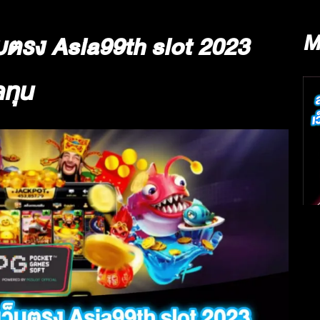
M
ว็บตรง Asia99th slot 2023
ดทุน