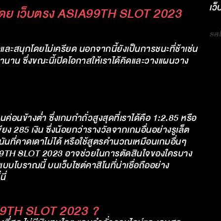
เว
ารโดย เว็บตรง ASIA99TH SLOT 2023
sa
และสนุกโดยไม่เครียด นอกจากนี้ยังเป็นการชนะที่ช้าเช่น
วลานาน ซึ่งขณะนี้เปิดโอกาสให้เราได้คิดและวางแผนวาง
อนข้างต่ำ ซึ่งเกมกำถั่วสูงสุดที่เราได้คือ 1:2.85 หรือ
ียง 285 เงิน ซึ่งน้อยกว่ารางวัลจากเกมอื่นอย่างรูเล็ต
ันที่คาดเดาไม่ได้ หรือใช้สูตรคำนวณเหมือนเกมอื่นๆ
SIA99TH SLOT 2023 อาจช่วยในการตัดสินใจของใครบาง
บราณนี้ บนเว็บไซต์คาสิโนที่น่าเชื่อถืออย่าง
ี่
IA99TH SLOT 2023 ?