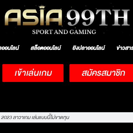
ออนไลน์
สล็อตออนไลน์
ยิงปลาออนไลน์
ข่าวสาร
เข้าเล่นเกม
สมัครสมาชิก