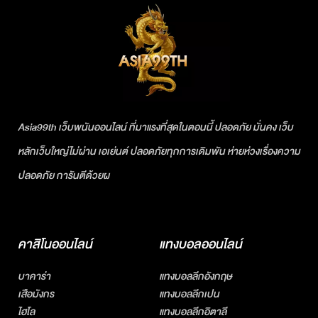
Asia99th เว็บพนันออนไลน์ ที่มาแรงที่สุดในตอนนี้ ปลอดภัย มั่นคง เว็บ
หลักเว็บใหญ่ไม่ผ่าน เอเย่นต์ ปลอดภัยทุกการเดิมพัน ห่ายห่วงเรื่องความ
ปลอดภัย การันตีด้วยผ
คาสิโนออนไลน์
แทงบอลออนไลน์
บาคาร่า
แทงบอลลีกอังกฤษ
เสือมังกร
แทงบอลลีกเปน
ไฮโล
แทงบอลลีกอิตาลี