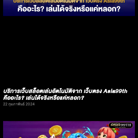
บริการเว็บสล็อตเล่นอัตโนมัติจาก เว็บตรง Asia99th
คืออะไร? เล่นได้จริงหรือแค่หลอก?
22 กุมภาพันธ์ 2024