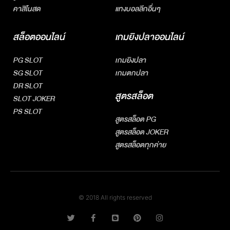
คาสิโนสด
แทงบอลลีกอื่นๆ
สล็อตออนไลน์
เกมยิงปลาออนไลน์
PG SLOT
เกมยิงปลา
SG SLOT
เกมตกปลา
DR SLOT
สูตรสล็อต
SLOT JOKER
PS SLOT
สูตรสล็อต PG
สูตรสล็อต JOKER
สูตรสล็อตทุกค่าย
© 2018 All rights reserved
T
F
B
P
I
w
a
l
i
n
i
c
o
n
s