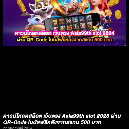
ดาวน์โหลดสล็อต เว็บตรง Asia99th slot 2023 ผ่าน
QR-Code โบนัสฟรีหลังจากสแกน 500 บาท
22 กุมภาพันธ์ 2024