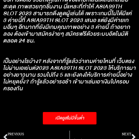
สะดุด ภาพสวยทุกชิ้นงาน นี่แหละที่ทำให้ ASIA99TH
SLOT 2023 สามารถดึงดูดผู้เล่นได้ เพราะเกมนี้ไม่ได้มีแค่
3 ค่ายนี้ที่ ASIA99TH SLOT 2023 เสนอ แต่ยังมีค่ายเก
มอื่นๆ อีกมากที่ยังมีเกมคุณภาพอย่าง 3 ค่ายนี้ ถ้าอยาก
ลอง ต้องเข้ามาสมัครง่ายๆ สมัครฟรีด้วยระบบอัตโนมัติ
ตลอด 24 ชม.
เป็นอย่างไรบ้าง? หลังจากที่รู้แล้วว่าเกมค่ายไหนที่
เว็บตรง
ไม่ผ่านเอเย่นต์2023
ASIA99TH SLOT 2023 ให้บริการมา
อย่างยาวนาน รวมไปถึง 5 และยังคงให้บริการค่ายนี้อย่าง
ไม่หยุดยั้ง? ถ้ารู้แล้วอย่ารอช้า เข้ามาเล่นเอาเงินไปครอบ
ครองกัน
เปิดยูสไม่มีขั้นต่ำ
Prev
N
PREVIOUS
NEXT