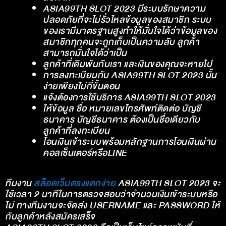
ASIA99TH SLOT 2023 มีระบบรักษาความ
ปลอดภัยที่จะไม่รั่วไหลข้อมูลของสมาชิก ระบบ
ของเรามีมาตรฐานสูงทำให้มั่นใจได้ว่าข้อมูลของ
สมาชิกทุกคนจะถูกเก็บเป็นความลับ ลูกค้า
สามารถมั่นใจได้ว่าเป็น
ลูกค้าที่เดิมพันกับเรา และเงินของคุณจะหายไป
การลงทะเบียนกับ ASIA99TH SLOT 2023 นั้น
ง่ายเพียงไม่กี่ขั้นตอน
แจ้งต้องการใช้บริการ ASIA99TH SLOT 2023
ให้ข้อมูล ชื่อ หมายเลขโทรศัพท์ติดต่อ บัญชี
ธนาคาร บัญชีธนาคาร ต้องเป็นชื่อเดียวกับ
ลูกค้าที่ลงทะเบียน
โอนเงินเข้าระบบพร้อมหลักฐานการโอนเงินผ่าน
คอลเซ็นเตอร์หรือLINE
ทีมงาน
สล็อตเว็บตรงแตกง่าย
ASIA99TH SLOT 2023 จะ
ใช้เวลา 2 นาทีในการตรวจสอบว่าจำนวนเงินเข้าระบบหรือ
ไม่ ทางทีมงานจะจัดส่ง USERNAME และ PASSWORD ให้
กับลูกค้าหลังสมัครเสร็จ