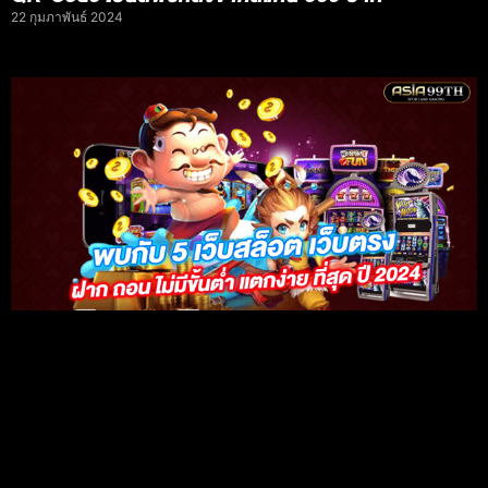
22 กุมภาพันธ์ 2024