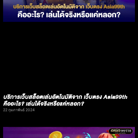
บริการเว็บสล็อตเล่นอัตโนมัติจาก เว็บตรง Asia99th
คืออะไร? เล่นได้จริงหรือแค่หลอก?
22 กุมภาพันธ์ 2024