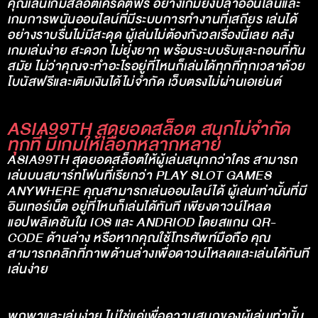
คุณเล่นเกมสล็อตเครดิตฟรี อย่างเกมยิงปลาออนไลน์และ
เกมการพนันออนไลน์ที่มีระบบการทำงานที่เสถียร เล่นได้
อย่างราบรื่นไม่มีสะดุด ผู้เล่นไม่ต้องกังวลเรื่องนี้เลย คลัง
เกมเล่นง่าย สะดวก ไม่ยุ่งยาก พร้อมระบบรับและถอนที่ทัน
สมัย ไม่ว่าคุณจะทำอะไรอยู่ที่ไหนก็เล่นได้ทุกที่ทุกเวลาด้วย
โบนัสฟรีและเติมเงินได้ไม่จำกัด
เว็บตรงไม่ผ่านเอเย่นต์
ASIA99TH สุดยอดสล็อต สนุกไม่จำกัด
ทุกที่ มีเกมให้เลือกหลากหลาย
ASIA99TH สุดยอดสล็อตให้ผู้เล่นสนุกกว่าใคร สามารถ
เล่นบนสมาร์ทโฟนที่เรียกว่า PLAY SLOT GAMES
ANYWHERE คุณสามารถเล่นออนไลน์ได้ ผู้เล่นเท่านั้นที่มี
อินเทอร์เน็ต อยู่ที่ไหนก็เล่นได้ทันที เพียงดาวน์โหลด
แอปพลิเคชันใน IOS และ ANDRIOD โดยสแกน QR-
CODE ด้านล่าง หรือหากคุณใช้โทรศัพท์มือถือ คุณ
สามารถคลิกที่ภาพด้านล่างเพื่อดาวน์โหลดและเล่นได้ทันที
เล่นง่าย
พกพาและเล่นง่าย ไม่ใช่แค่เพื่อความสนุกของผู้เล่นเท่านั้น