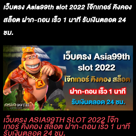
เว็บตรง Asia99th slot 2022 โจ๊กเกอร์ คิงคอง
สล็อต ฝาก-ถอน เร็ว 1 นาที รับเงินตลอด 24
ชม.
เว็บตรง ASIA99TH SLOT 2022 โจ๊ก
เกอร์ คิงคอง สล็อต ฝาก-ถอน เร็ว 1 นาที
รับเงินตลอด 24 ชม.