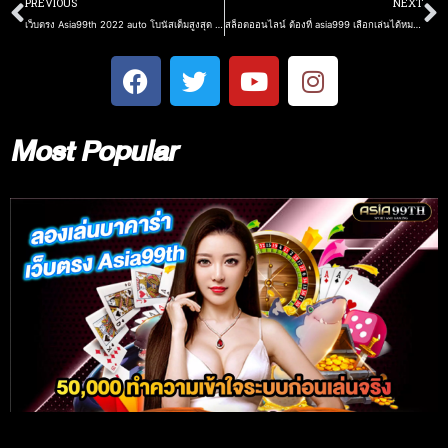
Prev
N
PREVIOUS
NEXT
เว็บตรง Asia99th 2022 auto โบนัสเต็มสูงสุด 200% แจกจริง เล่นง่าย รับประกันเอเลี่ยน
สล็อตออนไลน์ ต้องที่ asia999 เลือกเล่นได้หมด จัดเต็มมากกว่า 300 เกม
F
T
Y
I
a
w
o
n
c
i
u
s
Most Popular
e
t
t
t
b
t
u
a
o
e
b
g
o
r
e
r
k
a
m