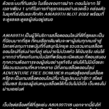
ด้วยระบบที่ทันสมัย ​​ในเรื่องของการฝาก-ถอนไม่ยาก ใช้
เวลาเพียง 1 นาทีในการทำธุรกรรมอย่างรวดเร็ว คล่องตัว
ในยุคที่เร่งรีบและคึกคัก ASIA99TH SLOT 2022 พร้อมที่
จะดูแลและดูแลผู้เล่นอยู่เสมอ
ASIA99TH เป็นผู้ให้บริการสล็อตออนไลน์ที่ดีที่สุดและเป็น
ที่นิยมมากที่สุด ที่คนเลือกเดิมพันจะพาผู้เล่นทุกคนเข้าสู่
โลกแห่งเกมการพนันที่ทั้งสนุกไม่หยุด รวบรวมเกมสล็อต
ออนไลน์ที่เล่นง่ายทั้งคู่ เล่นง่ายไม่ปวดหัว ได้เงินจริง เล่นได้
มากกว่าที่เคยกับเกมโบนัสที่พร้อมระเบิดเสมอ ที่ตอบสนอง
ทุกความต้องการของผู้เล่นอย่างแท้จริง เล่นได้ไม่มีเบื่อและ
ได้รวบรวมเกมที่หลากหลาย มีทั้งเกมสล็อตออนไลน์
ADVENTURE FREE BONUSES เกมต่อสู้แอคชั่นสล็อต
หรือจะเป็นเกมสล็อตออนไลน์ที่มาในรูปแบบน่ารัก? สไตล์
ปริ๊นเซส รับรองผู้เล่นหมุนสล็อตได้ทั้งวันไม่มีเบื่อ
เว็บตรงไม่
ผ่านเอเย่นต์
เว็บไซต์สล็อตที่ดีที่สุดเช่น ASIA99THS นอกจากนี้ยังให้