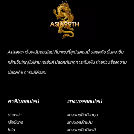
Asia99th เว็บพนันออนไลน์ ที่มาแรงที่สุดในตอนนี้ ปลอดภัย มั่นคง เว็บ
หลักเว็บใหญ่ไม่ผ่าน เอเย่นต์ ปลอดภัยทุกการเดิมพัน ห่ายห่วงเรื่องความ
ปลอดภัย การันตีด้วยผ
คาสิโนออนไลน์
แทงบอลออนไลน์
บาคาร่า
แทงบอลลีกอังกฤษ
เสือมังกร
แทงบอลลีกเปน
ไฮโล
แทงบอลลีกอิตาลี