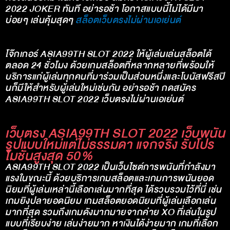
2022 JOKER ทันที อย่ารอช้า โอกาสแบบนี้ไม่ได้มีมา
บ่อยๆ เล่นคุ้มสุดๆ
สล็อตเว็บตรงไม่ผ่านเอเย่นต์
โจ๊กเกอร์ ASIA99TH SLOT 2022 ให้ผู้เล่นเล่นสล็อตได้
ตลอด 24 ชั่วโมง ด้วยเกมสล็อตที่หลากหลายที่พร้อมให้
บริการแก่ผู้เล่นทุกคนที่มาร่วมเป็นส่วนหนึ่งและโบนัสฟรีสปิ
นก็มีให้สำหรับผู้เล่นใหม่เช่นกัน อย่ารอช้า กดสมัคร
ASIA99TH SLOT 2022
เว็บตรงไม่ผ่านเอเย่นต์
เว็บตรง ASIA99TH SLOT 2022 เว็บพนัน
รูปแบบใหม่แต่ไม่ธรรมดา แจกจริง รับโปร
โมชั่นสูงสุด 50%
ASIA99TH SLOT 2022 เป็นเว็บไซต์การพนันที่กำลังมา
แรงในขณะนี้ ด้วยบริการเกมสล็อตและเกมการพนันยอด
นิยมที่ผู้เล่นเหล่านี้เลือกเล่นมากที่สุด ได้รวบรวมไว้ที่นี่ เช่น
เกมยิงปลายอดนิยม เกมสล็อตยอดนิยมที่ผู้เล่นเลือกเล่น
มากที่สุด รวมถึงเกมดังมากมายจากค่าย XO ที่เล่นในรูป
แบบที่เรียบง่าย เล่นง่ายมาก หาเงินได้ง่ายมาก เกมที่เลือก