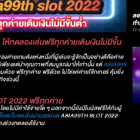
ลอ
ทำ
22 ก
ทดลองเล่นฟรีทุกค่ายเติมเงินไม่มีขั้น
ยเกมดังแห่งหนึ่งที่ผู้เล่นจะรู้จักเป็นอย่างดีคือค่าย
พียงแต่นำคุณภาพที่สมบูรณ์มาให้เท่านั้น แต่
ASIA999
มด้วย ฟรีทุกค่าย ฟรีด้วย ไม่ใช่แค่ค่ายโจ๊กเกอร์ คุ้มยิ่ง
ิจช่วงนี้
T 2022 ฟรีทุกค่าย
ยไม่มีค่าใช้จ่ายใด ๆ นอกจากนี้ยังมีโบนัสฟรีให้กับผู้
็อตเว็บตรงไม่ผ่านเอเย่นต์
ASIA99TH SLOT 2022
่างช่วงทดลองใช้งาน