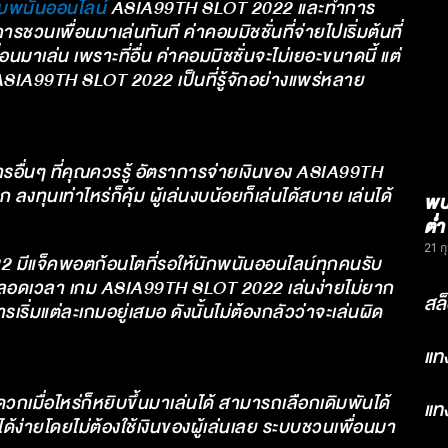
็บพนันออนไลน์
ASIA99TH SLOT 2022 และทำการ
ชวนเพื่อนมาเล่นทันที ค่าคอมมิชชั่นที่จ่ายไปเริ่มต้นที่
มาเล่น เพราะที่อื่น ค่าคอมมิชชั่นจะไม่เยอะขนาดนี้ แต่
SIA99TH SLOT 2022 เป็นที่รู้จักอย่างแพร่หลาย
ื่นๆ ที่คุณควรรู้ อัตราการจ่ายเงินของ ASIA99TH
ทุนเท่าไหร่ก็คุ้ม ผู้เล่นงบน้อยก็เล่นได้สบาย เล่นได้
พบ
ต่ำ
21 ก
ีแจ็คพอตก้อนโตที่รอให้นักพนันออนไลน์ทุกคนรับ
ล่นตลอดเวลา เกม ASIA99TH SLOT 2022 เล่นง่ายไม่ยาก
สล
เริ่มแต่ละเกมอยู่เสมอ ดังนั้นไม่ต้องกลัวว่าจะเล่นผิด
แท
วกเมื่อไหร่ก็หยิบขึ้นมาเล่นได้ สามารถเลือกเดิมพันได้
แท
้ง่ายโดยไม่ต้องใช้เงินของผู้เล่นเลย ระบบชวนเพื่อนมา