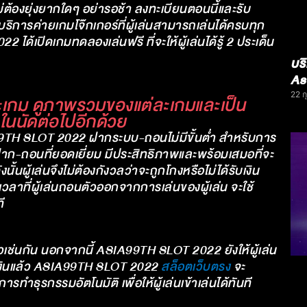
ต้องยุ่งยากใดๆ อย่ารอช้า ลงทะเบียนตอนนี้และรับ
บริการค่ายเกมโจ๊กเกอร์ที่ผู้เล่นสามารถเล่นได้ครบทุก
ได้เปิดเกมทดลองเล่นฟรี ที่จะให้ผู้เล่นได้รู้ 2 ประเด็น
บร
As
22 ก
ะเกม ดูภาพรวมของแต่ละเกมและเป็น
ในนัดต่อไปอีกด้วย
TH SLOT 2022 ฝากระบบ-ถอนไม่มีขั้นต่ำ สำหรับการ
-ถอนที่ยอดเยี่ยม มีประสิทธิภาพและพร้อมเสมอที่จะ
นั้นผู้เล่นจึงไม่ต้องกังวลว่าจะถูกโกงหรือไม่ได้รับเงิน
เวลาที่ผู้เล่นถอนตัวออกจากการเล่นของผู้เล่น จะใช้
ี
วเช่นกัน นอกจากนี้ ASIA99TH SLOT 2022 ยังให้ผู้เล่น
รฝากเงินแล้ว ASIA99TH SLOT 2022
สล็อตเว็บตรง
จะ
ำธุรกรรมอัตโนมัติ เพื่อให้ผู้เล่นเข้าเล่นได้ทันที