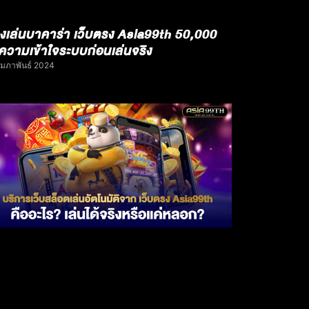
งเล่นบาคาร่า เว็บตรง Asia99th 50,000
ความเข้าใจระบบก่อนเล่นจริง
ุมภาพันธ์ 2024