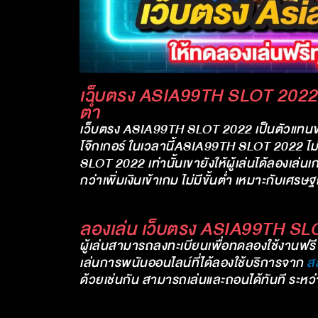
เว็บตรง ASIA99TH SLOT 2022 ให้
ต่ำ
เว็บตรง ASIA99TH SLOT 2022 เป็นตัวแทนของค่า
โจ๊กเกอร์ ในเวลานี้ASIA99TH SLOT 2022 ไม่เ
SLOT 2022 เท่านั้นเขายังให้ผู้เล่นได้ลองเล่นเก
กว่าเพิ่มเงินเข้าเกม ไม่มีขั้นต่ำ เหมาะกับเศรษฐก
ลองเล่น เว็บตรง ASIA99TH SLO
ผู้เล่นสามารถลงทะเบียนเพื่อทดลองใช้งานฟรี โด
เล่นการพนันออนไลน์ที่ได้ลองใช้บริการจาก
สล
ด้วยเช่นกัน สามารถเล่นและถอนได้ทันที ระหว