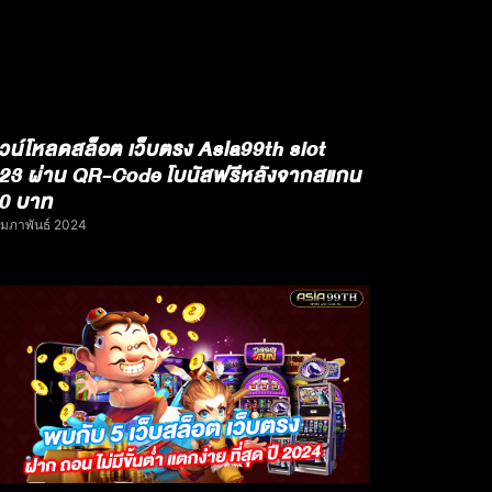
วน์โหลดสล็อต เว็บตรง Asia99th slot
23 ผ่าน QR-Code โบนัสฟรีหลังจากสแกน
0 บาท
ุมภาพันธ์ 2024