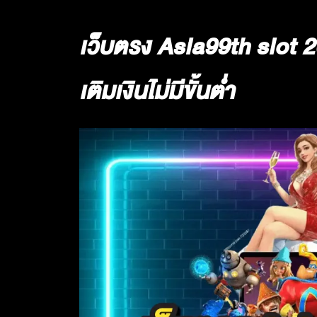
เว็บตรง Asia99th slot 2
เติมเงินไม่มีขั้นต่ำ