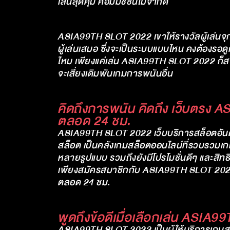
เล่นสุดคุ้ม คอมมิชชั่นไม่จำกัด
ASIA99TH SLOT 2022 เขาให้รางวัลผู้เล่นจุกจิ
ผู้เล่นเสมอ ซึ่งจะเป็นระบบแบบไหน คงต้องรอดู
ไหม เพียงแค่เล่น ASIA99TH SLOT 2022 ก็ส
จะเสี่ยงเดิมพันเกมการพนันอื่น
คิดถึงการพนัน คิดถึง เว็บตรง
ตลอด 24 ชม.
ASIA99TH SLOT 2022 เว็บบริการสล็อตอัน
สล็อต เป็นคลังเกมสล็อตออนไลน์ที่รวบรวมเกม
หลายรูปแบบ รวมถึงยังมีโปรโมชั่นดีๆ และสิท
เพียงสมัครสมาชิกกับ ASIA99TH SLOT 2022 เช
ตลอด 24 ชม.
พูดถึงข้อดีเมื่อเลือกเล่น ASI
ASIA99TH SLOT 2022 เป็นผู้ให้บริการเกมสล็