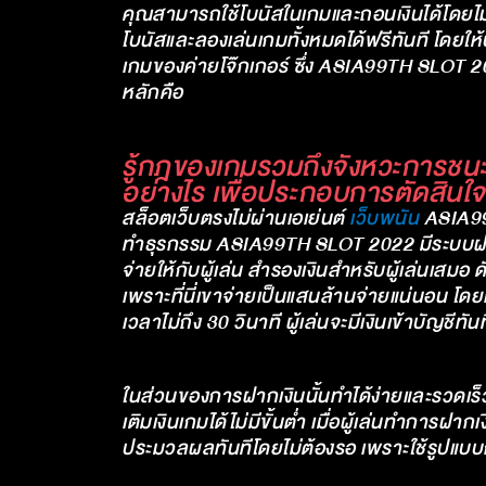
คุณสามารถใช้โบนัสในเกมและถอนเงินได้โดยไม่
โบนัสและลองเล่นเกมทั้งหมดได้ฟรีทันที โดยให้
เกมของค่ายโจ๊กเกอร์ ซึ่ง ASIA99TH SLOT 2022 
หลักคือ
รู้กฎของเกมรวมถึงจังหวะการชน
อย่างไร เพื่อประกอบการตัดสินใจ
สล็อตเว็บตรงไม่ผ่านเอเย่นต์
เว็บพนัน
ASIA99
ทำธุรกรรม ASIA99TH SLOT 2022 มีระบบฝาก
จ่ายให้กับผู้เล่น สำรองเงินสำหรับผู้เล่นเสมอ ดัง
เพราะที่นี่เขาจ่ายเป็นแสนล้านจ่ายแน่นอน โดย
เวลาไม่ถึง 30 วินาที ผู้เล่นจะมีเงินเข้าบัญชีทันท
ในส่วนของการฝากเงินนั้นทำได้ง่ายและรวดเร็
เติมเงินเกมได้ไม่มีขั้นต่ำ เมื่อผู้เล่นทำกา
ประมวลผลทันทีโดยไม่ต้องรอ เพราะใช้รูปแบบการท