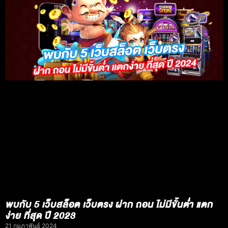
พบกับ 5 เว็บสล็อต เว็บตรง ฝาก ถอน ไม่มีขั้นต่ำ แตก
ง่าย ที่สุด ปี 2023
21 กุมภาพันธ์ 2024