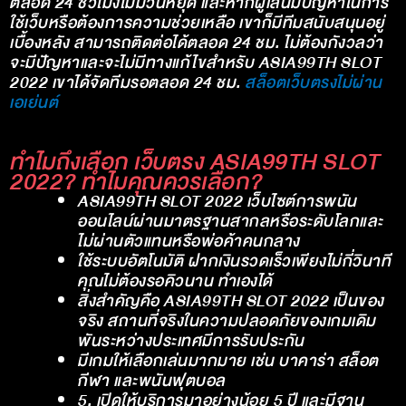
ตลอด 24 ชั่วโมงไม่มีวันหยุด และหากผู้เล่นมีปัญหาในการ
ใช้เว็บหรือต้องการความช่วยเหลือ เขาก็มีทีมสนับสนุนอยู่
เบื้องหลัง สามารถติดต่อได้ตลอด 24 ชม. ไม่ต้องกังวลว่า
จะมีปัญหาและจะไม่มีทางแก้ไขสำหรับ ASIA99TH SLOT
2022 เขาได้จัดทีมรอตลอด 24 ชม.
สล็อตเว็บตรงไม่ผ่าน
เอเย่นต์
ทำไมถึงเลือก เว็บตรง ASIA99TH SLOT
2022? ทำไมคุณควรเลือก?
ASIA99TH SLOT 2022 เว็บไซต์การพนัน
ออนไลน์ผ่านมาตรฐานสากลหรือระดับโลกและ
ไม่ผ่านตัวแทนหรือพ่อค้าคนกลาง
ใช้ระบบอัตโนมัติ ฝากเงินรวดเร็วเพียงไม่กี่วินาที
คุณไม่ต้องรอคิวนาน ทำเองได้
สิ่งสำคัญคือ ASIA99TH SLOT 2022 เป็นของ
จริง สถานที่จริงในความปลอดภัยของเกมเดิม
พันระหว่างประเทศมีการรับประกัน
มีเกมให้เลือกเล่นมากมาย เช่น บาคาร่า สล็อต
กีฬา และพนันฟุตบอล
5. เปิดให้บริการมาอย่างน้อย 5 ปี และมีฐาน