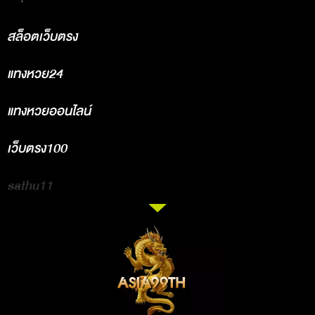
สล็อตเว็บตรง
แทงหวย24
แทงหวยออนไลน์
เว็บตรง100
sathu11