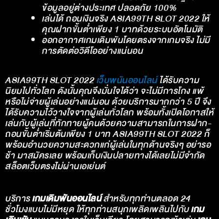
ข้อมูลอยู่ต่างประเทศ ปลอดภัย 100%
เล่นได้ ถอนเงินจริง ASIA99TH SLOT 2022 ให้
คุณฝากขั้นต่ำเพียง 1 บาทด้วยระบบอัตโนมัติ
ออกอากาศเกมเดิมพันโดยตรงจากเกมจริง ไม่มี
การตัดต่อวิดีโออย่างแน่นอน
ASIA99TH SLOT 2022
เว็บพนันออนไลน์
ได้รับความ
นิยมไปทั่วโลก ดังนั้นคุณจึงมั่นใจได้ว่า จะไม่มีการโกง แพ้
หรือไม่จ่ายผู้เล่นอย่างแน่นอน ด้วยบริการมากกว่า 5 ปี จึง
ได้รับความไว้วางใจจากผู้เล่นทั่วโลก พร้อมทั้งเปิดโอกาสให้
เล่นกับผู้เล่นที่ทักทายผู้คนด้วยความสามารถในการฝาก-
ถอนขั้นต่ำเริ่มต้นเพียง 1 บาท ASIA99TH SLOT 2022 ก็
พร้อมอำนวยความสะดวกแก่ผู้เล่นในทุกด้านจริงๆ อย่ารอ
ช้า มาสมัครเลย พร้อมเก็บเงินปลายทางได้เลยไม่มีจำกัด
สล็อตเว็บตรงไม่ผ่านเอเย่นต์
บริการ
เกมเดิมพันออนไลน์
สำหรับทุกท่านตลอด 24
ชั่วโมงแบบไม่มีหยุด ให้ทุกท่านสนุกเพลิดเพลินไปกับ
เกม