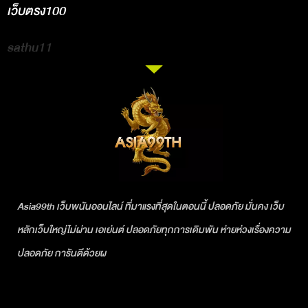
เว็บตรง100
sathu11
Asia99th เว็บพนันออนไลน์ ที่มาแรงที่สุดในตอนนี้ ปลอดภัย มั่นคง เว็บ
หลักเว็บใหญ่ไม่ผ่าน เอเย่นต์ ปลอดภัยทุกการเดิมพัน ห่ายห่วงเรื่องความ
ปลอดภัย การันตีด้วยผ