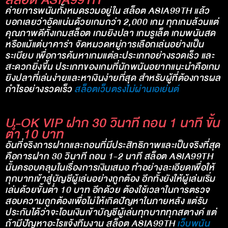
ค่ายการพนันทั้งหมดรวมอยู่ใน สล็อต ASIA99TH แล้ว
บอกเลยว่าอัดแน่นด้วยเกมกว่า 2,000 เกม ทุกเกมล้วนแต่
คุณภาพดีทั้งเกมสล็อต เกมยิงปลา เกมรูเล็ต เกมพนันสด
หรือแม้แต่บาคาร่า จัดหมวดหมู่การเลือกเล่นอย่างเป็น
ระเบียบ เพื่อการค้นหาเกมแต่ละประเภทอย่างรวดเร็ว และ
สะดวกยิ่งขึ้น ประเภทของเกมที่นักพนันอยากแนะนำคือเกม
ยิงปลาที่เล่นง่ายและหาเงินง่ายที่สุด สำหรับผู้ที่ต้องการผล
กำไรอย่างรวดเร็ว
สล็อตเว็บตรงไม่ผ่านเอเย่นต์
U-OK VIP ฝาก 30 วินาที ถอน 1 นาที ขั้น
ต่ำ 10 บาท
อันที่จริงการฝากและถอนที่มีประสิทธิภาพและเป็นจริงที่สุด
คือการฝาก 30 วินาที ถอน 1-2 นาที สล็อต ASIA99TH
นั้นครอบคลุมในเรื่องการเงินเสมอ ทำอย่างละเอียดเพื่อให้
ทุกบาทเข้าสู่บัญชีผู้เล่นอย่างถูกต้อง อีกทั้งยังให้ผู้เล่นเริ่ม
เล่นด้วยขั้นต่ำ 10 บาท อีกด้วย ต้องใช้เวลาในการตรวจ
สอบความถูกต้องเพื่อไม่ให้เกิดปัญหาในภายหลัง แต่รับ
ประกันได้ว่าจะโอนเงินเข้าบัญชีผู้เล่นทุกบาททุกสตางค์ แต่
ถ้ามีปัญหาอะไรแจ้งทีมงาน สล็อต ASIA99TH
เว็บพนัน