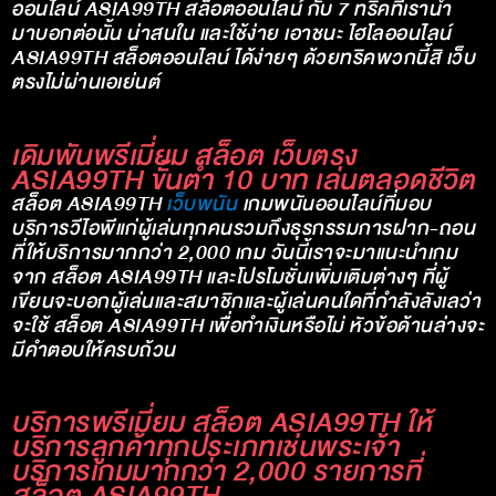
ออนไลน์ ASIA99TH สล็อตออนไลน์ กับ 7 ทริคที่เรานำ
มาบอกต่อนั้น น่าสนใน และใช้ง่าย เอาชนะ ไฮโลออนไลน์
ASIA99TH สล็อตออนไลน์ ได้ง่ายๆ ด้วยทริคพวกนี้สิ
เว็บ
ตรงไม่ผ่านเอเย่นต์
เดิมพันพรีเมี่ยม สล็อต เว็บตรง
ASIA99TH ขั้นต่ำ 10 บาท เล่นตลอดชีวิต
สล็อต ASIA99TH
เว็บพนัน
เกมพนันออนไลน์ที่มอบ
บริการวีไอพีแก่ผู้เล่นทุกคนรวมถึงธุรกรรมการฝาก-ถอน
ที่ให้บริการมากกว่า 2,000 เกม วันนี้เราจะมาแนะนำเกม
จาก สล็อต ASIA99TH และโปรโมชั่นเพิ่มเติมต่างๆ ที่ผู้
เขียนจะบอกผู้เล่นและสมาชิกและผู้เล่นคนใดที่กำลังลังเลว่า
จะใช้ สล็อต ASIA99TH เพื่อทำเงินหรือไม่ หัวข้อด้านล่างจะ
มีคำตอบให้ครบถ้วน
บริการพรีเมี่ยม สล็อต ASIA99TH ให้
บริการลูกค้าทุกประเภทเช่นพระเจ้า
บริการเกมมากกว่า 2,000 รายการที่
สล็อต ASIA99TH