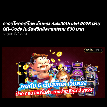
ดาวน์โหลดสล็อต เว็บตรง Asia99th slot 2023 ผ่าน
QR-Code โบนัสฟรีหลังจากสแกน 500 บาท
22 กุมภาพันธ์ 2024