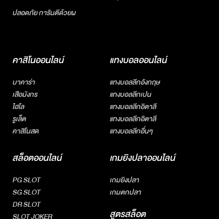
ปลอดภัย การันตีด้วยผ
คาสิโนออนไลน์
แทงบอลออนไลน์
บาคาร่า
แทงบอลลีกอังกฤษ
เสือมังกร
แทงบอลลีกเปน
ไฮโล
แทงบอลลีกอิตาลี
รูเล็ต
แทงบอลลีกอิตาลี
คาสิโนสด
แทงบอลลีกอื่นๆ
สล็อตออนไลน์
เกมยิงปลาออนไลน์
PG SLOT
เกมยิงปลา
SG SLOT
เกมตกปลา
DR SLOT
สูตรสล็อต
SLOT JOKER