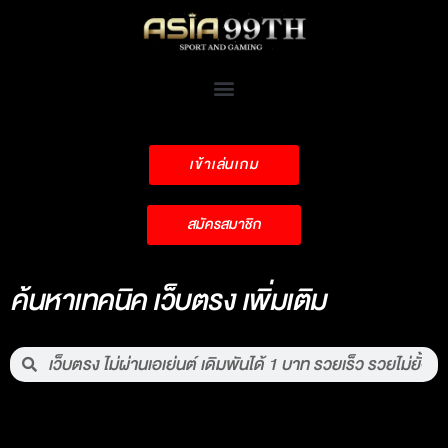
เข้าเล่นเกม
สมัครสมาชิก
ค้นหาเทคนิค เว็บตรง เพิ่มเติม
Search
Search