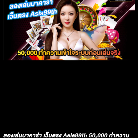
o
r
e
r
k
a
m
ลองเล่นบาคาร่า เว็บตรง Asia99th 50,000 ทำความ