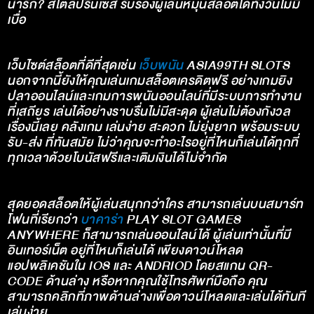
น่ารัก? สไตล์ปริ๊นเซส รับรองผู้เล่นหมุนสล็อตได้ทั้งวันไม่มี
เบื่อ
เว็บไซต์สล็อตที่ดีที่สุดเช่น
เว็บพนัน
ASIA99TH SLOTS
นอกจากนี้ยังให้คุณเล่นเกมสล็อตเครดิตฟรี อย่างเกมยิง
ปลาออนไลน์และเกมการพนันออนไลน์ที่มีระบบการทำงาน
ที่เสถียร เล่นได้อย่างราบรื่นไม่มีสะดุด ผู้เล่นไม่ต้องกังวล
เรื่องนี้เลย คลังเกม เล่นง่าย สะดวก ไม่ยุ่งยาก พร้อมระบบ
รับ-ส่ง ที่ทันสมัย ไม่ว่าคุณจะทำอะไรอยู่ที่ไหนก็เล่นได้ทุกที่
ทุกเวลาด้วยโบนัสฟรีและเติมเงินได้ไม่จำกัด
สุดยอดสล็อตให้ผู้เล่นสนุกกว่าใคร สามารถเล่นบนสมาร์ท
โฟนที่เรียกว่า
บาคาร่า
PLAY SLOT GAMES
ANYWHERE ก็สามารถเล่นออนไลน์ได้ ผู้เล่นเท่านั้นที่มี
อินเทอร์เน็ต อยู่ที่ไหนก็เล่นได้ เพียงดาวน์โหลด
แอปพลิเคชันใน IOS และ ANDRIOD โดยสแกน QR-
CODE ด้านล่าง หรือหากคุณใช้โทรศัพท์มือถือ คุณ
สามารถคลิกที่ภาพด้านล่างเพื่อดาวน์โหลดและเล่นได้ทันที
เล่นง่าย