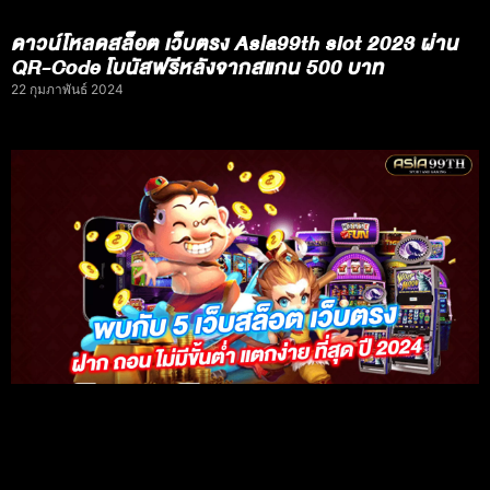
ดาวน์โหลดสล็อต เว็บตรง Asia99th slot 2023 ผ่าน
QR-Code โบนัสฟรีหลังจากสแกน 500 บาท
22 กุมภาพันธ์ 2024