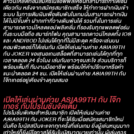
ดาวน์โหลดก่อนสมัครในแอพพลิเคชั่นก็สามารถทำได้เช่น
เดียวกัน หลังจากสมัครสมาชิกเสร็จ ให้ทำการฝากเงินเข้า
ระบบ ในการเติมเงินเพื่อเดิมพันในเกมนั้นสามารถฝากเงิน
ได้ไม่มีขั้นต่ำ ฝากเท่าที่วางเดิมพันได้ รวมทั้งในการเล่น
สามารถดาวน์โหลดแอปพลิเคชั่น ที่รองรับทุกแพลตฟอร์ม
ทั้งระบบมือถือ สมาร์ทโฟน คุณสามารถดาวน์โหลดทั้ง IOS
และ ANDRIOD ไปเล่นได้ทุกที่ไม่มีสะดุด หรือจะเล่นบน
คอมพิวเตอร์ก็ได้เช่นกัน เปิดให้เล่นผ่านค่าย ASIA99TH
กับ JOKER ขอเสนอเกมสล็อตที่สามารถเล่นได้ทุกที่ทุก
เวลาตลอด 24 ชั่วโมง เล่นกันยาวๆจนสะใจ ส่วนบริการก็
พร้อมเต็มที่ ทีมงานมืออาชีพ พร้อมให้คำปรึกษาหรือคำ
แนะนำตลอด 24 ชม. เปิดให้เล่นผ่านค่าย ASIA99TH กับ
โจ๊กเกอร์อยู่เคียงข้างคุณเสมอ
เปิดให้เล่นผ่านค่าย ASIA99TH กับ โจ๊ก
เกอร์ กับโปรโมชั่นจัดเต็ม
โปรโมชั่นพิเศษสำหรับสมาชิก เปิดให้เล่นผ่านค่าย
ASIA99TH กับ JOKER ที่จะได้รับเมื่อสมัครสมาชิกใหม่
นั่นคือ โบนัสสปินจะแจกทุกครั้งที่เล่นเกม ยิ่งผู้เล่นหมุนมาก
เท่าไหร่ก็ยิ่งมีโอกาสได้รับโบนัสมากมายเท่านั้น ผู้เล่นควร