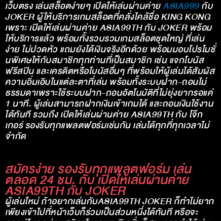
เว็บตรง เล่นสล็อตง่ายๆ เปิดให้เล่นผ่านค่าย
ASIA999
กับ
JOKER ผู้ให้บริการเกมสล็อตที่คลั่งไคล้ชื่อ KING KONG
เพราะ เปิดให้เล่นผ่านค่าย ASIA99TH กับ JOKER พร้อม
ให้บริการแล้ว พร้อมทั้งรวบรวมเกมสล็อตชุดใหญ่ ที่เล่น
ง่าย ไม่ปวดหัว แถมยังได้เงินจริงอีกด้วย พร้อมมอบโปรโมชั่
นพิเศษให้กับสมาชิกทุกท่านที่เป็นสมาชิก เช่น แจกโบนัส
ฟรีสปิน และเครดิตหรือโบนัสอื่นๆ ที่พร้อมให้ผู้เล่นได้สัมผัส
ความอิ่มเอิบในแต่ละตาที่เล่น พร้อมทั้งระบบฝาก-ถอนไม่
ธรรมดาเพราะใช้ระบบฝาก-ถอนอัตโนมัติที่ไม่ยุ่งยากรอแค่
1 นาที. ผู้เล่นสามารถฝากเงินเข้าเกมได้ และถอนเงินใช้งาน
ได้ทันที รวมถึง เปิดให้เล่นผ่านค่าย ASIA99TH กับ โจ๊ก
เกอร์ รองรับทุกแพลตฟอร์มเช่นกัน เล่นได้ทุกที่ทุกเวลาไม่
จำกัด
สมัครง่าย รองรับทุกแพลตฟอร์ม เล่น
ตลอด 24 ชม. กับ เปิดให้เล่นผ่านค่าย
ASIA99TH กับ JOKER
ผู้เล่นใหม่ ถ้าอยากเล่นกับASIA99TH JOKER ก็ทำไม่ยาก
เพียงเข้าไปที่หน้าเว็บก็ร่วมเป็นส่วนหนึ่งได้ทันที หรือจะ