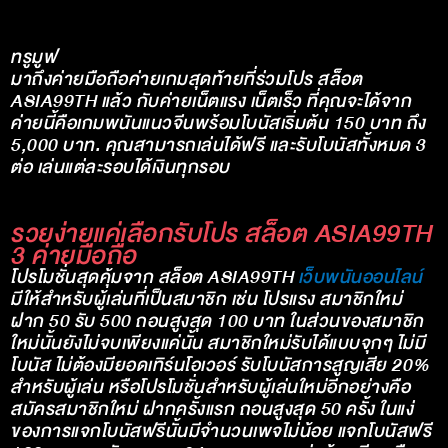
ทรูมูฟ
มาถึงค่ายมือถือค่ายเกมสุดท้ายที่ร่วมโปร สล็อต
ASIA99TH แล้ว กับค่ายเน็ตแรง เน็ตเร็ว ที่คุณจะได้จาก
ค่ายนี้คือเกมพนันแนวจีนพร้อมโบนัสเริ่มต้น 150 บาท ถึง
5,000 บาท. คุณสามารถเล่นได้ฟรี และรับโบนัสทั้งหมด 3
ต่อ เล่นแต่ละรอบได้เงินทุกรอบ
รวยง่ายแค่เลือกรับโปร สล็อต ASIA99TH
3 ค่ายมือถือ
โปรโมชั่นสุดคุ้มจาก สล็อต ASIA99TH
เว็บพนันออนไลน์
มีให้สำหรับผู้เล่นที่เป็นสมาชิก เช่น โปรแรง สมาชิกใหม่
ฝาก 50 รับ 500 ถอนสูงสุด 100 บาท ในส่วนของสมาชิก
ใหม่นั้นยังไม่จบเพียงแค่นั้น สมาชิกใหม่รับได้แบบจุกๆ ไม่มี
โบนัส ไม่ต้องมียอดเทิร์นโอเวอร์ รับโบนัสการสูญเสีย 20%
สำหรับผู้เล่น หรือโปรโมชั่นสำหรับผู้เล่นใหม่อีกอย่างคือ
สมัครสมาชิกใหม่ ฝากครั้งแรก ถอนสูงสุด 50 ครั้ง ในแง่
ของการแจกโบนัสฟรีนั้นมีจำนวนเพจไม่น้อย แจกโบนัสฟรี