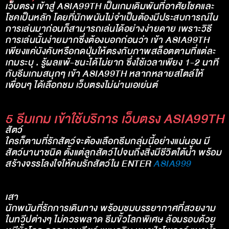
เว็บตรง เข้าสู่ ASIA99TH เป็นเกมเดิมพันที่อาศัยโชคและ
โชคเป็นหลัก โดยที่นักพนันไม่จำเป็นต้องมีประสบการณ์ใน
การเล่นมาก่อนก็สามารถเล่นได้อย่างง่ายดาย เพราะวิธี
การเล่นนั้นง่ายมากซึ่งต้องบอกก่อนว่า เข้า ASIA99TH
เพียงแค่บังคับหรือกดปุ่มให้ตรงกับภาพสล็อตตามที่แต่ละ
เกมระบุ . รู้ผลแพ้-ชนะได้ไม่ยาก ซึ่งใช้เวลาเพียง 1-2 นาที
กับธีมเกมสนุกๆ เข้า ASIA99TH หลากหลายสไตล์ให้
เพื่อนๆ ได้เลือกชม
เว็บตรงไม่ผ่านเอเย่นต์
5 ธีมเกม เข้าใช้บริการ เว็บตรง ASIA99TH
สัตว์
ใครก็ตามที่รักสัตว์จะต้องเลือกธีมกลุ่มนี้อย่างแน่นอน มี
สัตว์นานาชนิด ตั้งแต่ลูกสัตว์ไปจนถึงสิ่งมีชีวิตใต้น้ำ พร้อม
สร้างจรรโลงใจให้คนรักสัตว์ใน ENTER
ASIA999
เสา
นักพนันที่รักการเดินทาง พร้อมชมบรรยากาศที่สวยงาม
ในทวีปต่างๆ ไม่ควรพลาด ธีมขั้วโลกพิเศษ ล้อมรอบด้วย