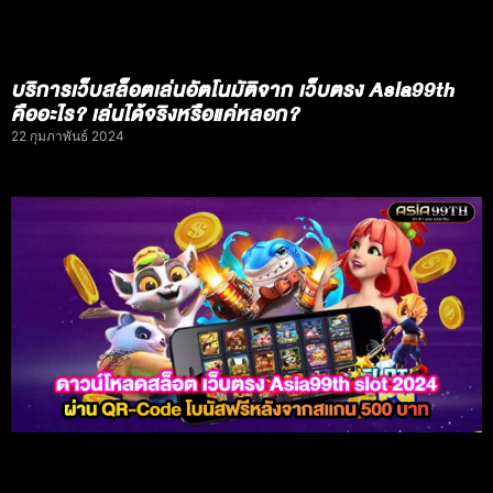
บริการเว็บสล็อตเล่นอัตโนมัติจาก เว็บตรง Asia99th
คืออะไร? เล่นได้จริงหรือแค่หลอก?
22 กุมภาพันธ์ 2024