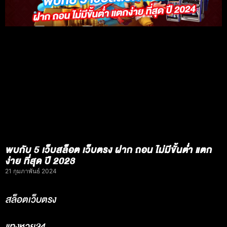
พบกับ 5 เว็บสล็อต เว็บตรง ฝาก ถอน ไม่มีขั้นต่ำ แตก
ง่าย ที่สุด ปี 2023
21 กุมภาพันธ์ 2024
สล็อตเว็บตรง
แทงหวย24