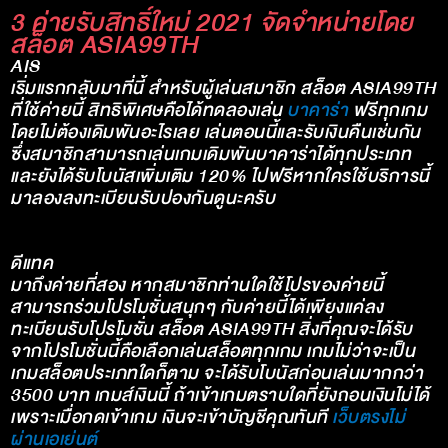
3 ค่ายรับสิทธิ์ใหม่ 2021 จัดจำหน่ายโดย
สล็อต ASIA99TH
AIS
เริ่มแรกกลับมาที่นี้ สำหรับผู้เล่นสมาชิก สล็อต ASIA99TH
ที่ใช้ค่ายนี้ สิทธิพิเศษคือได้ทดลองเล่น
บาคาร่า
ฟรีทุกเกม
โดยไม่ต้องเดิมพันอะไรเลย เล่นตอนนี้และรับเงินคืนเช่นกัน
ซึ่งสมาชิกสามารถเล่นเกมเดิมพันบาคาร่าได้ทุกประเภท
และยังได้รับโบนัสเพิ่มเติม 120% ไปฟรีหากใครใช้บริการนี้
มาลองลงทะเบียนรับปองกันดูนะครับ
ดีแทค
มาถึงค่ายที่สอง หากสมาชิกท่านใดใช้โปรของค่ายนี้
สามารถร่วมโปรโมชั่นสนุกๆ กับค่ายนี้ได้เพียงแค่ลง
ทะเบียนรับโปรโมชั่น สล็อต ASIA99TH สิ่งที่คุณจะได้รับ
จากโปรโมชั่นนี้คือเลือกเล่นสล็อตทุกเกม เกมไม่ว่าจะเป็น
เกมสล็อตประเภทใดก็ตาม จะได้รับโบนัสก่อนเล่นมากกว่า
3500 บาท เกมส์เงินนี้ ถ้าเข้าเกมตราบใดที่ยังถอนเงินไม่ได้
เพราะเมื่อกดเข้าเกม เงินจะเข้าบัญชีคุณทันที
เว็บตรงไม่
ผ่านเอเย่นต์