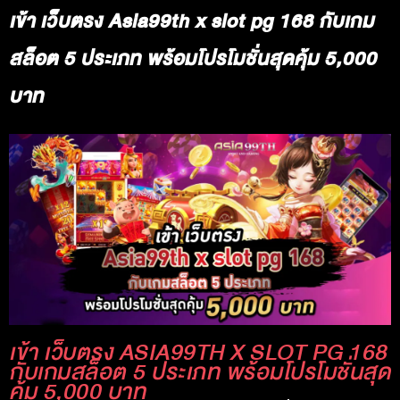
เข้า เว็บตรง Asia99th x slot pg 168 กับเกม
สล็อต 5 ประเภท พร้อมโปรโมชั่นสุดคุ้ม 5,000
บาท
เข้า เว็บตรง ASIA99TH X SLOT PG 168
กับเกมสล็อต 5 ประเภท พร้อมโปรโมชั่นสุด
คุ้ม 5,000 บาท