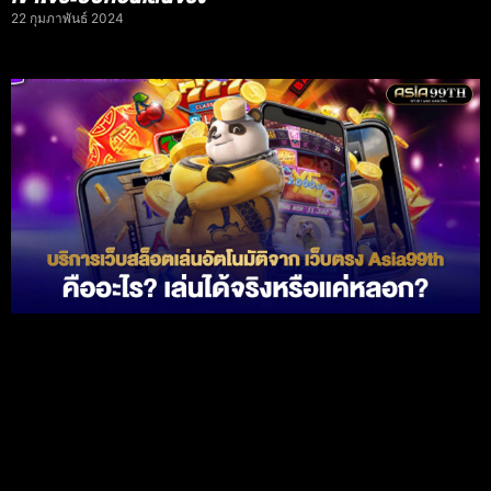
22 กุมภาพันธ์ 2024