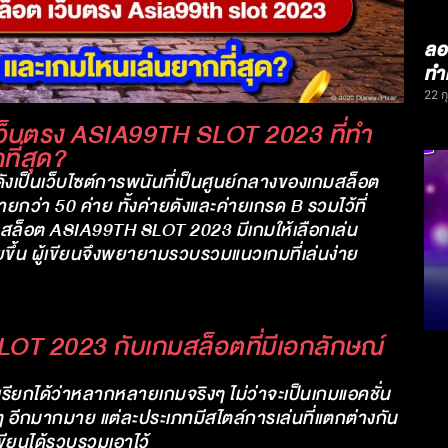
ลอ
ทำ
22 ก
เว็บตรง ASIA99TH SLOT 2023 ที่ทำ
ที่สุด?
เป็นเว็บไซต์การพนันที่เป็นศูนย์กลางของเกมสล็อต
่า 50 ค่าย ทั้งค่ายดังและค่ายเกรด B รวมไว้ที่
ล็อต ASIA99TH SLOT 2023 มีเกมให้เลือกเล่น
ยขึ้น ผู้เขียนจึงพยายามรวบรวมแนวเกมที่เล่นง่าย
OT 2023 กับเกมสล็อตที่มีเอกลักษณ์
ียกได้ว่าหลากหลายเกมจริงๆ ไม่ว่าจะเป็นเกมแอคชั่น
ๆ อีกมากมาย แต่ละประเภทมีสไตล์การเล่นที่แตกต่างกัน
ขียนได้รวบรวมเอาไว้