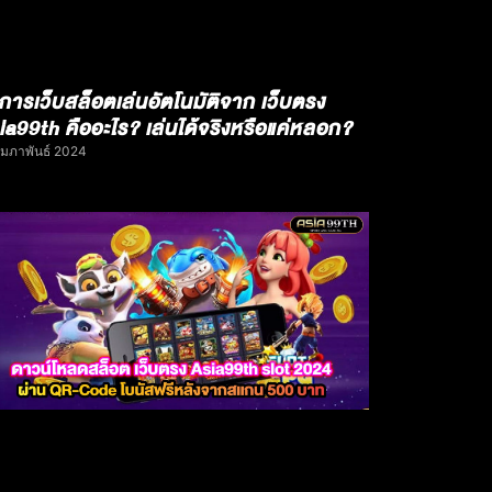
ิการเว็บสล็อตเล่นอัตโนมัติจาก เว็บตรง
ia99th คืออะไร? เล่นได้จริงหรือแค่หลอก?
ุมภาพันธ์ 2024