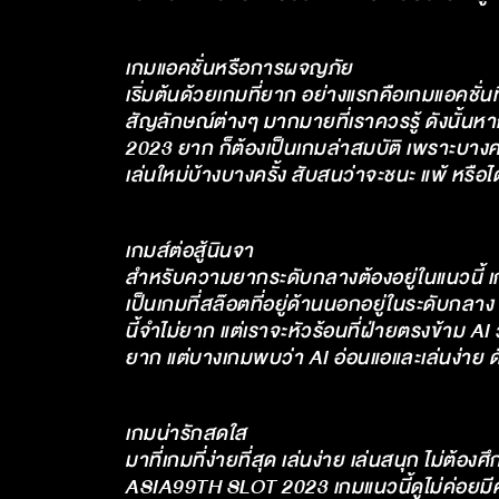
เกมแอคชั่นหรือการผจญภัย
เริ่มต้นด้วยเกมที่ยาก อย่างแรกคือเกมแอคชั่น
สัญลักษณ์ต่างๆ มากมายที่เราควรรู้ ดังน
2023 ยาก ก็ต้องเป็นเกมล่าสมบัติ เพราะบางค
เล่นใหม่บ้างบางครั้ง สับสนว่าจะชนะ แพ้ หรือได้
เกมส์ต่อสู้นินจา
สำหรับความยากระดับกลางต้องอยู่ในแนวนี้
เป็นเกมที่สล๊อตที่อยู่ด้านนอกอยู่ในระดับกลาง
นี้จำไม่ยาก แต่เราจะหัวร้อนที่ฝ่ายตรงข้าม A
ยาก แต่บางเกมพบว่า AI อ่อนแอและเล่นง่าย ดั
เกมน่ารักสดใส
มาที่เกมที่ง่ายที่สุด เล่นง่าย เล่นสนุก ไม่ต
ASIA99TH SLOT 2023 เกมแนวนี้ดูไม่ค่อยมีคน