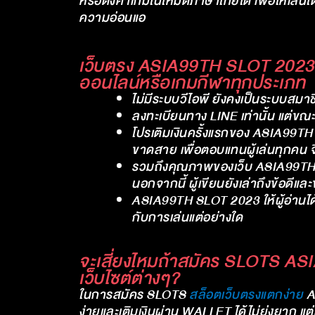
หรือตั้งค่าเกมในโหมดภาษาไทยได้ เพื่อให้เล่นได้
ความอ่อนแอ
เว็บตรง ASIA99TH SLOT 2023 ย
ออนไลน์หรือเกมกีฬาทุกประเภท
ไม่มีระบบวีไอพี ยังคงเป็นระบบสมา
ลงทะเบียนทาง LINE เท่านั้น แต่ขณะ
โปรเติมเงินครั้งแรกของ ASIA99T
ขาดสาย เพื่อตอบแทนผู้เล่นทุกคน จึง
รวมถึงคุณภาพของเว็บ ASIA99TH S
นอกจากนี้ ผู้เขียนยังเล่าถึงข้อดีและ
ASIA99TH SLOT 2023 ให้ผู้อ่านได้
กับการเล่นแต่อย่างใด
จะเสี่ยงไหมถ้าสมัคร SLOTS 
เว็บไซต์ต่างๆ?
ในการสมัคร SLOTS
สล็อตเว็บตรงแตกง่าย
A
ง่ายและเติมเงินผ่าน WALLET ได้ไม่ยุ่งยาก แ