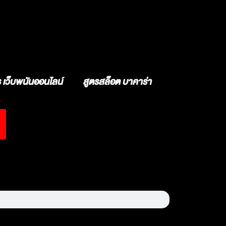
 เว็บพนันออนไลน์
สูตรสล็อต บาคาร่า