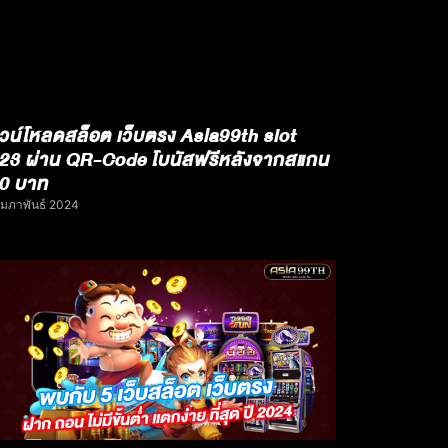
วน์โหลดสล็อต เว็บตรง Asia99th slot
23 ผ่าน QR-Code โบนัสฟรีหลังจากสแกน
0 บาท
ุมภาพันธ์ 2024