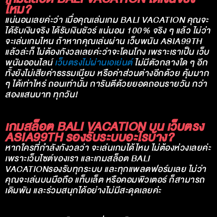
ไหม?
แน่นอนเลยค่ะว่า เมื่อคุณเล่นเกม BALI VACATION คุณจะ
ได้รับเงินจริง ได้รับเงินชัวร์ แน่นอน 100% จริง ๆ แล้ว ไม่ว่า
จะเล่นเกมไหน ถ้าหากคุณเล่นผ่าน เว็บพนัน ASIA99TH
แล้วล่ะก็ ไม่ต้องกังวลเลยค่ะว่าจะโดนโกง เพราะเราเป็น เว็บ
พนันออนไลน์
เว็บตรงไม่ผ่านเอเย่นต์
ไม่มีตัวกลางใด ๆ อีก
ทั้งยังไม่เสียค่าธรรมเนียม หรือค่าส่วนต่างอีกด้วย คุ้มมาก
ๆ ได้เท่าไหร่ ถอนเท่านั้น การันตีด้วยยอดถอนรายวัน กว่า
สองแสนบาท ทุกวัน!
เกมสล็อต BALI VACATION บน เว็บตรง
ASIA99TH รองรับระบบอะไรบ้าง?
หากใครที่กำลังกังวลว่า จะเล่นเกมได้ไหม ไม่ต้องห่วงเลยค่ะ
เพราะเว็บไซต์ของเรา และเกมสล็อต BALI
VACATIONรองรับทุกระบบ และทุกแพลตฟอร์มเลย ไม่ว่า
คุณจะเล่นบนมือถือ แท็บเล็ต หรือคอมพิวเตอร์ ก็สามารถ
เดิมพัน และร่วมสนุกได้อย่างไม่มีสะดุดเลยค่ะ