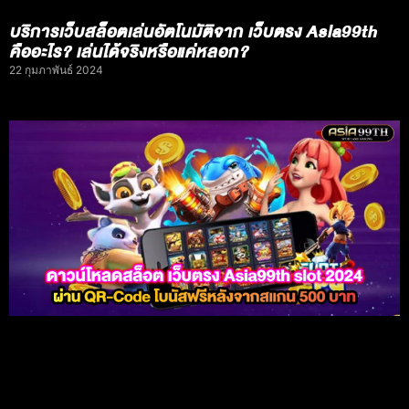
บริการเว็บสล็อตเล่นอัตโนมัติจาก เว็บตรง Asia99th
คืออะไร? เล่นได้จริงหรือแค่หลอก?
22 กุมภาพันธ์ 2024