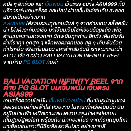
ตปัง ๆ อีกด้วย และ
เว็บพนัน
เว็บตรง อย่าง ASIA999 ก็มี
บริการเล่นเกมสล็อต ออนไลน์ ผ่านเว็บไซต์เช่นกัน สะดวก
สบายเป็นอย่างมาก
ASIA999
ได้รวบรวมทุกเกมมันส์ ๆ จากค่ายเกม สล็อตชั้น
นำ โด่งดังระดับเอเชีย มาไว้บนเว็บไซต์เรียบร้อยแล้ว เพื่อ
อำนวยความสะดวกแก่ นักพนันทุกท่าน อีกทั้ง เดิมพันขั้น
ต่ำที่ราคา ถูกสุด ๆ แจ็กพอตแตกบ่อย สุด ๆ เดิมพันร้อย
กำไรหมื่น จริงแท้แน่นอน และสำหรับวันนี้ เราจะมาแนะนำ
SLOT เจ๋ง ๆ อย่าง BALI VACATION INFINITY REEL
จากค่าย
PG SLOT
กันค่ะ
BALI VACATION INFINITY REEL จาก
ค่าย PG SLOT บนเว็บพนัน เว็บตรง
ASIA999
เกมสล็อตออนไลน์ใน
เว็บพนันออนไลน์
ที่มาในรูปแบบของ
ร่องรอยของท้องฟ้าใส สวยงาม ในขณะที่เครื่องบินนั้น บิน
อยู่ในน่านฟ้า เหนือเกาะแสนงดงาม และน่าหลงไหลบน
เส้นศูนย์สูตรโลก พร้อมกับ นักท่องเที่ยว จากทั่วทุกมุมโลก
มาเยี่ยมชมเกาะที่มีชื่อเสียงระดับโลก อย่างบาหลี