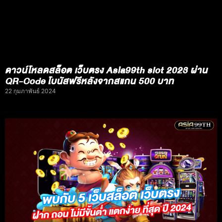
ดาวน์โหลดสล็อต เว็บตรง Asia99th slot 2023 ผ่าน
QR-Code โบนัสฟรีหลังจากสแกน 500 บาท
22 กุมภาพันธ์ 2024