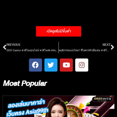
เปิดยูสไม่มีขั้นต่ำ
Prev
N
PREVIOUS
NEXT
GDG Casino คาสิโนออนไลน์ คาสิโนสด ครบทุกความต้องการ สมัครสมาชิกฟรี!
พฤติกรรมแบบไหน? ที่ไม่ควรทำเมื่อเล่น คาสิโน ออนไลน์ รู้ไว้ไม่เสียหาย
F
T
Y
I
a
w
o
n
c
i
u
s
Most Popular
e
t
t
t
b
t
u
a
o
e
b
g
o
r
e
r
k
a
m