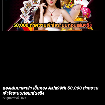
ลองเล่นบาคาร่า เว็บตรง Asia99th 50,000 ทำความ
เข้าใจระบบก่อนเล่นจริง
22 กุมภาพันธ์ 2024