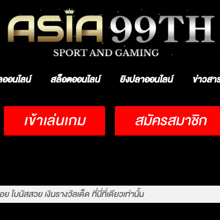
ออนไลน์
สล็อตออนไลน์
ยิงปลาออนไลน์
ข่าวสาร
เข้าเล่นเกม
สมัครสมาชิก