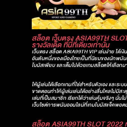
สล็อต เว็บตรง ASIA99TH SLOT 2
รางวัลเด็ด ที่นี่ที่เดียวเท่านั้น
เว็บตรง สล็อต ASIA99TH VIP เล่นง่าย ได้
อันดับหนึ่งของเมืองไทยเป็นที่นิยมของนักพนั
โบนัสเพียบ และเต็มไปด้วยเกมสล็อตให้เลือก
ให้ผู้เล่นได้เลือกเกมที่ใช่สำหรับตัวเอง และร
ขาดตอนทำให้ผู้เล่นเล่นได้อย่างลื่นไหลไม่มีสะ
เล่นที่เป็นสมาชิก เรียกได้ว่าเล่นคุ้มจริงๆ นั
เว็บไซต์การพนันออนไลน์ที่เกมโบนัสแจ็คพอ
สล็อต ASIA99TH SLOT 2022 ทำเ