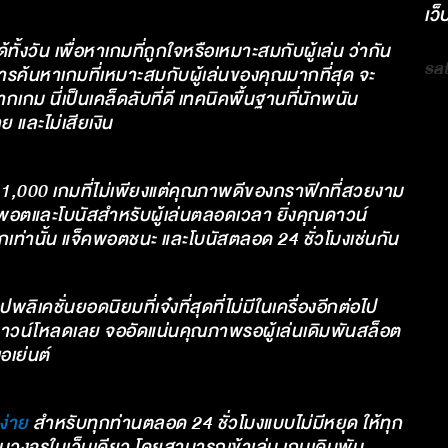
เว
้ทั้งวัน เพื่อหาเกมที่ถูกใจหรือเหมาะสมกับผู้เล่น ว่ากัน
sa
ารค้นหาเกมที่เหมาะสมกับผู้เล่นของคุณมากที่สุด จะ
กม นี่เป็นเคล็ดลับที่ดี เทคนิคพื้นฐานที่นักพนัน
ย และไม่เสียเงิน
า 1,000 เกมที่ไม่เพียงแต่คุณภาพดีของกราฟิกที่สวยงาม
แจ็คพอตและโบนัสสำหรับผู้เล่นตลอดเวลา ยิ่งคุณดาวน์
กเท่านั้น แจ็คพอตชนะ และโบนัสตลอด 24 ชั่วโมงเช่นกัน
พลิเคชั่นยอดนิยมที่เจ๋งที่สุดที่ไม่มีในเครื่องอีกต่อไป
าวน์โหลดเลย จออัดแน่นคุณภาพรอผู้เล่นเดิมพันสล็อต
อเย่นต์
ง่าย
สำหรับทุกท่านตลอด 24 ชั่วโมงแบบไม่มีหยุด ให้ทุก
บวงจรในเว็บเดียว โดยสามารถเข้าเล่น เกมเดิมพัน