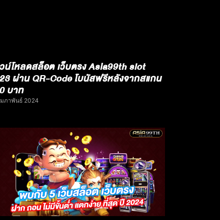
วน์โหลดสล็อต เว็บตรง Asia99th slot
23 ผ่าน QR-Code โบนัสฟรีหลังจากสแกน
0 บาท
ุมภาพันธ์ 2024