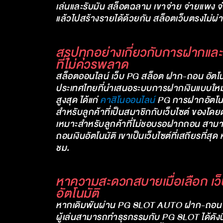
เล่นและรับมัน สล็อตฉลาม เขาจ่าย จ่ายแพง 
แล้วไปสร้างรายได้ด้วยกัน
สล็อตเว็บตรงไม่ผ่า
สรุปทุกอย่างเกี่ยวกับการฝากและ
ที่ไม่ควรพลาด
สล็อตออนไลน์ เว็บ PG สล็อต ฝาก-ถอน อัตโนม
ประเทศไทยที่นำเสนอระบบการฝากเงินแบบใหม่ท
สูงสุด ได้แก่
คาสิโนออนไลน์
PG การฝากอัตโนมั
สำหรับลูกค้าที่เป็นสมาชิกกับเว็บไซต์ ของโ
เหมาะสำหรับลูกค้าที่ไม่ชอบรอฝากถอน สามา
ถอนเงินอัตโนมัติ เขาเป็นเว็บไซต์ที่เสถียรที่
ชม.
หาความสะดวกสบายเมื่อเลือก 
อัตโนมัติ
หากเดิมพันผ่าน PG SLOT AUTO ฝาก-ถอน ควา
ผู้เล่นสามารถทำธุรกรรมกับ PG SLOT ได้