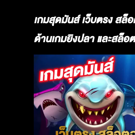
เกมสุดมันส์ เว็บตรง สล
ด้านเกมยิงปลา และสล็อ