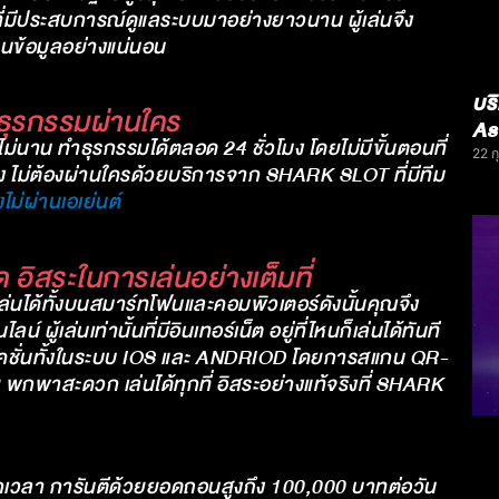
ที่มีประสบการณ์ดูแลระบบมาอย่างยาวนาน ผู้เล่นจึง
นข้อมูลอย่างแน่นอน
บร
ธุรกรรมผ่านใคร
As
าน ทำธุรกรรมได้ตลอด 24 ชั่วโมง โดยไม่มีขั้นตอนที่
22 ก
อง ไม่ต้องผ่านใครด้วยบริการจาก SHARK SLOT ที่มีทีม
ไม่ผ่านเอเย่นต์
ด อิสระในการเล่นอย่างเต็มที่
ล่นได้ทั้งบนสมาร์ทโฟนและคอมพิวเตอร์ดังนั้นคุณจึง
ู้เล่นเท่านั้นที่มีอินเทอร์เน็ต อยู่ที่ไหนก็เล่นได้ทันที
คชั่นทั้งในระบบ IOS และ ANDRIOD โดยการสแกน QR-
 พกพาสะดวก เล่นได้ทุกที่ อิสระอย่างแท้จริงที่ SHARK
กเวลา การันตีด้วยยอดถอนสูงถึง 100,000 บาทต่อวัน