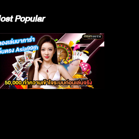
ost Popular