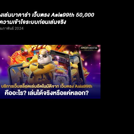
งเล่นบาคาร่า เว็บตรง Asia99th 50,000
ความเข้าใจระบบก่อนเล่นจริง
ุมภาพันธ์ 2024