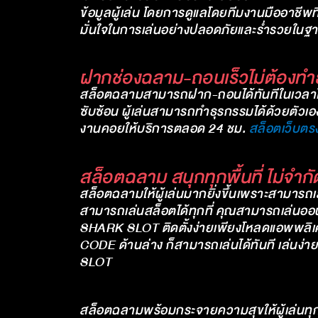
ข้อมูลผู้เล่น โดยการดูแลโดยทีมงานมืออาชีพ
มั่นใจในการเล่นอย่างปลอดภัยและร่ำรวยในฐา
ฝากช่องฉลาม-ถอนเร็วไม่ต้องทำ
สล็อตฉลามสามารถฝาก-ถอนได้ทันทีในเวลาไม่น
ซับซ้อน ผู้เล่นสามารถทำธุรกรรมได้ด้วยตัวเ
งานคอยให้บริการตลอด 24 ชม.
สล็อตเว็บตรง
สล็อตฉลาม สนุกทุกพื้นที่ ไม่จำกั
สล็อตฉลามให้ผู้เล่นมากยิ่งขึ้นเพราะสามารถเ
สามารถเล่นสล็อตได้ทุกที่ คุณสามารถเล่นออนไลน์ ผ
SHARK SLOT ติดตั้งง่ายเพียงโหลดแอพพลิเ
CODE ด้านล่าง ก็สามารถเล่นได้ทันที เล่นง่าย
SLOT
สล็อตฉลามพร้อมกระจายความสุขให้ผู้เล่นทุ