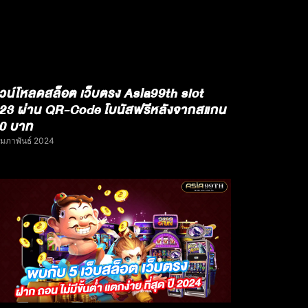
วน์โหลดสล็อต เว็บตรง Asia99th slot
23 ผ่าน QR-Code โบนัสฟรีหลังจากสแกน
0 บาท
ุมภาพันธ์ 2024