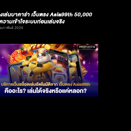
งเล่นบาคาร่า เว็บตรง Asia99th 50,000
ความเข้าใจระบบก่อนเล่นจริง
ุมภาพันธ์ 2024