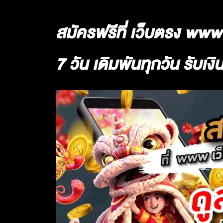
สมัครฟรีที่ เว็บตรง ww
7 วัน เดิมพันทุกวัน รับเงิ