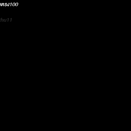
็บตรง100
thu11