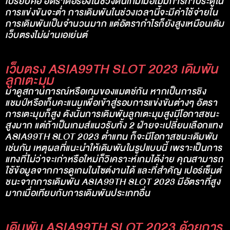
เปรียบคือ อัตราต่อรองในช่วงต้นเกมเมื่อไม่มีการทำประตูใน
การแข่งขันจะต่ำ การเดิมพันในช่วงเวลานี้จะมีค่าใช้จ่ายใน
การเดิมพันเป็นจำนวนมาก แต่อัตรากำไรก็ยังสูงเหมือนเดิม
เว็บตรงไม่ผ่านเอเย่นต์
เว็บตรง ASIA99TH SLOT 2023 เดิมพัน
ลูกเตะมุม
มาดูสถานการณ์หรือเกมของแมตช์กัน หากเป็นการชิง
แชมป์หรือเก็บคะแนนเพื่อเข้าสู่รอบการแข่งขันต่างๆ อัตรา
การเตะมุมก็สูง ดังนั้นการเดิมพันลูกเตะมุมสูงมีโอกาสชนะ
สูงมาก แต่ถ้าเป็นเกมส์แนวรับทั้ง 2 ฝ่ายจะเปลี่ยนเลือกแทง
ASIA99TH SLOT 2023 ต่ำแทน ก็จะมีโอกาสชนะเดิมพัน
เช่นกัน เหตุผลที่แนะนำให้เดิมพันในรูปแบบนี้ เพราะเป็นการ
แทงที่ไม่ว่าจะเก่าหรือใหม่ก็วิเคราะห์เกมได้ง่าย คุณสามารถ
ใช้ข้อมูลจากการดูเกมในไซต์งานได้ และที่สำคัญ เปอร์เซ็นต์
ชนะจากการเดิมพัน ASIA99TH SLOT 2023 มีอัตราที่สูง
มากเมื่อเทียบกับการเดิมพันประเภทอื่น
เดิมพัน ASIA99TH SLOT 2023 ด้วยการ