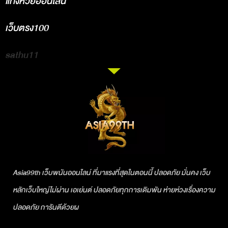
แทงหวยออนไลน์
เว็บตรง100
sathu11
Asia99th เว็บพนันออนไลน์ ที่มาแรงที่สุดในตอนนี้ ปลอดภัย มั่นคง เว็บ
หลักเว็บใหญ่ไม่ผ่าน เอเย่นต์ ปลอดภัยทุกการเดิมพัน ห่ายห่วงเรื่องความ
ปลอดภัย การันตีด้วยผ