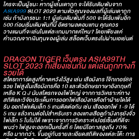
ใครจะเป็นผู้ชนะ หากผู้เล่นเดาถูก จะได้รับเดิมพันจาก
ASIA999
SLOT 2023 ตามตัวคูณของผลที่ผู้เล่นเดาถูก
เช่น ถ้ามังกรชนะ 1:1 ผู้เล่นเดิมพันที่ 500 จะได้รับเพิ่มอีก
500 ก่อนเริ่มเดิมพันที่นี้ อัตราผลตอบแทน คุณควร
วางแผนที่จะเล่นในแต่ละเกมมากแค่ไหน? โดยเพียงแค่
คำนวณจากเงินทุนของผู้เล่น
สล็อตเว็บตรงไม่ผ่านเอเย่นต์
DRAGON TIGER เว็บตรง ASIA99TH
SLOT 2023 ก็เสี่ยงเช่นกัน แต่เล่นถูกทางก็
รวยได้
สโตรกการ์ดสูงที่คาดหวังไว้สูง เล่น เสือมังกร โจ๊กเกอร์88
รวย ไพ่สูงในเสือมังกรคือ 10 และตัวอักษรภาษาอังกฤษที่
เหลือ K Q J นับสโตรกของไพ่ใหญ่ จากการวิเคราะห์ทาง
สถิติและวิจัยประเด็นการออกไพ่เสือมังกรคือถ้าฝ่ายใดได้
รับ ออกไพ่แต้มเล็ก 5 เกมติดต่อกัน เช่น เสือออกไพ่ 1-9 ได้
5 เกม แล้วเกมต่อไปสำหรับเรา ลองแทงเสือดูถ้ามังกรยังจั่ว
ไพ่เล็ก 5 ใบไม่ได้ เพราะจากการวิเคราะห์เปอร์เซ็นต์ที่ดีจะ
พบว่า ไพ่สูงจะออกเป็นครั้งที่ 6 โดยมีโอกาสสูงถึง 70%
หรือ มากกว่า. ขึ้นอยู่กับรายละเอียดสถิติของแต่ละโต๊ะ การ