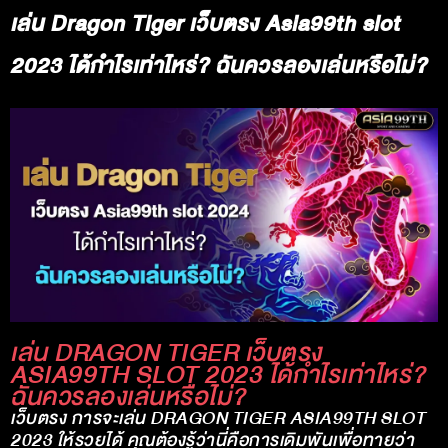
เล่น Dragon Tiger เว็บตรง Asia99th slot
2023 ได้กำไรเท่าไหร่? ฉันควรลองเล่นหรือไม่?
เล่น DRAGON TIGER เว็บตรง
ASIA99TH SLOT 2023 ได้กำไรเท่าไหร่?
ฉันควรลองเล่นหรือไม่?
เว็บตรง การจะเล่น DRAGON TIGER ASIA99TH SLOT
2023 ให้รวยได้ คุณต้องรู้ว่านี่คือการเดิมพันเพื่อทายว่า