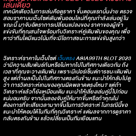
เล่นเดี่ยว
เทคนิคเดียวในการเล่นคือดูราคา ขั้นตอนแรกนั้นง่าย ตรวจ
สอบราคาบนเว็บไซต์เดิมพันออนไลน์ที่คุณกำลังเล่นอยู่ใน
ขณะนี้ มาจับอัตราการเปลี่ยนแปลงของ ราคาของผู้เข้า
แข่งขันที่คุณสนใจพร้อมกับวิเคราะห์คู่เดิมพันของคุณ เพื่อ
หาว่าทีมใดมีแนวโน้มที่จะมีโอกาสชนะการแข่งขันสูงกว่า
วิเคราะห์ราคาในเว็บไซต์
เว็บตรง
ASIA99TH SLOT 2023
ว่ามีความสัมพันธ์กันหรือไม่หากไปในทิศทางเดียวกัน ถึง
เวลาที่คุณจะวางเดิมพัน เพราะมีเปอร์เซ็นต์การชนะเดิมพัน
สูง แต่ถ้าผลเป็นไปในทิศทางตรงกันข้าม แนะนำให้กลับไปดู
ว่า การวิเคราะห์เกมของคุณผิดพลาดตรงไหน? แต่ถ้า
วิเคราะห์แล้วก็ยังเหมือนเดิม แนะนำให้เลี่ยงเล่นคู่นี้ไปก่อน
แน่นอนครับ จากนั้นลองจับคู่ให้มากขึ้นหรือถ้าคุณไม่
ต้องการที่จะเสียเวลามากขึ้นในการวิเคราะห์ ในกรณีนี้ขอ
แนะนำให้ตอบโต้ในทีมที่คุณวิเคราะห์ แต่ผลจากการดูราคา
กลับตรงกันข้าม แล้วเปลี่ยนเป็นทีมเยือนแทน