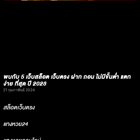
พบกับ 5 เว็บสล็อต เว็บตรง ฝาก ถอน ไม่มีขั้นต่ำ แตก
ง่าย ที่สุด ปี 2023
21 กุมภาพันธ์ 2024
สล็อตเว็บตรง
แทงหวย24