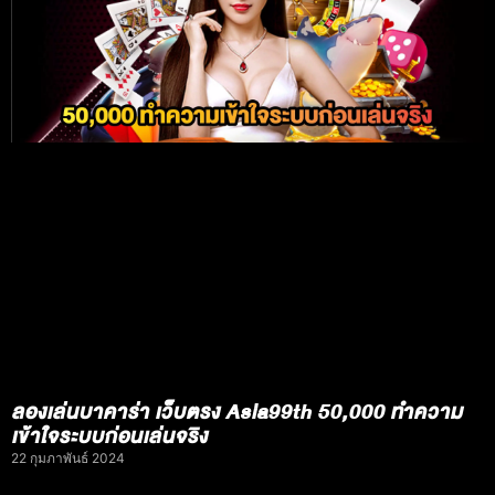
ลองเล่นบาคาร่า เว็บตรง Asia99th 50,000 ทำความ
เข้าใจระบบก่อนเล่นจริง
22 กุมภาพันธ์ 2024