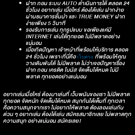
ฝาก ถอน ระบบ AUTO ดำเนินการได้ ตลอด 24
ชั่วโมง อยากเล่น เมื่อไหร่ ต้องได้เล่น ฝากง่าย
ผ่านธนาคารชั้นนำ และ TRUE MONEY ฝาก
ง่ายเพียง 5 วินาที
รองรับการเล่น ทุกรูปแบบ ขอเพียงแค่มี
INTERNET เล่นได้ทุกยอด ไม่มีพลาดอย่าง
แน่นอน
เมื่อเกิดปัญหา เจ้าหน้าที่พร้อมให้บริการ ตลอด
24 ชั่วโมง เพราะที่นี่คือ
ที่พร้อมให้คุณ
เว็บตรง
วางเดิมพันได้ ไม่มีพลาด ไม่ว่าเจอปัญหาเรื่อง
ฝาก ถอน เครดิต โบนัส จัดเต็มได้หมด ไม่มี
พลาด ทุกยอดอย่างแน่นอน
อยากเล่นเมื่อไหร่ ต้องมาเล่นที่ เว็บพนันของเรา ไม่มีพลาด
ทุกยอด จัดหนัก จัดเต็มได้หมด สนุกกันได้เต็มที่ ทุกเวลา
คือความสนุกจากเรา ไม่อยากให้พลาด ต้องลองเล่นกัน
ด่วน ๆ อยากเล่น ต้องได้เล่น สมัครสมาชิกเลย ไม่พลาดทุก
ความสนุก อย่างแน่นอน สมัครเลย!