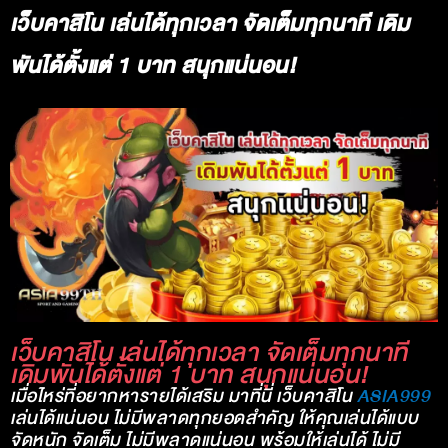
เว็บคาสิโน เล่นได้ทุกเวลา จัดเต็มทุกนาที เดิม
พันได้ตั้งแต่ 1 บาท สนุกแน่นอน!
เว็บคาสิโน เล่นได้ทุกเวลา จัดเต็มทุกนาที
เดิมพันได้ตั้งแต่ 1 บาท สนุกแน่นอน!
เมื่อไหร่ที่อยากหารายได้เสริม มาที่นี่ เว็บคาสิโน
ASIA999
เล่นได้แน่นอน ไม่มีพลาดทุกยอดสำคัญ ให้คุณเล่นได้แบบ
จัดหนัก จัดเต็ม ไม่มีพลาดแน่นอน พร้อมให้เล่นได้ ไม่มี