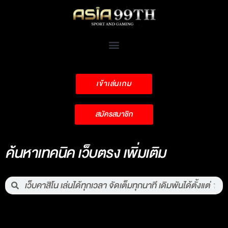
เข้าเล่นเกม
สมัครสมาชิก
ค้นหาเทคนิค เว็บตรง เพิ่มเติม
Search
Search