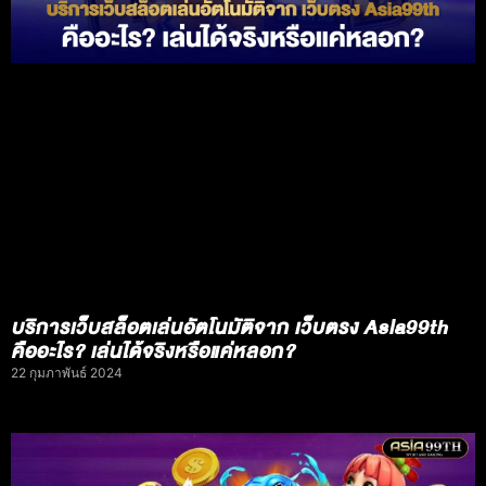
บริการเว็บสล็อตเล่นอัตโนมัติจาก เว็บตรง Asia99th
คืออะไร? เล่นได้จริงหรือแค่หลอก?
22 กุมภาพันธ์ 2024