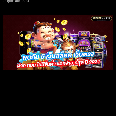
22 กุมภาพันธ์ 2024