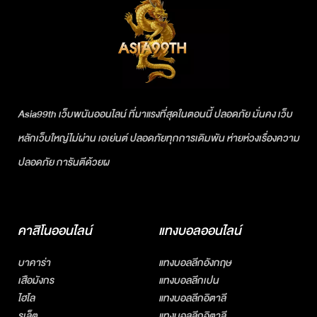
Asia99th เว็บพนันออนไลน์ ที่มาแรงที่สุดในตอนนี้ ปลอดภัย มั่นคง เว็บ
หลักเว็บใหญ่ไม่ผ่าน เอเย่นต์ ปลอดภัยทุกการเดิมพัน ห่ายห่วงเรื่องความ
ปลอดภัย การันตีด้วยผ
คาสิโนออนไลน์
แทงบอลออนไลน์
บาคาร่า
แทงบอลลีกอังกฤษ
เสือมังกร
แทงบอลลีกเปน
ไฮโล
แทงบอลลีกอิตาลี
รูเล็ต
แทงบอลลีกอิตาลี