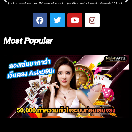
รู้ว่าเสี่ยงแต่คงต้องขอลอง มีเงินตลอดต้อง slot pg Asia99th ฟรีโบนัสสูงสุด 500 บาท
สูตรสล็อตออนไลน์ แตกง่ายต้นทุนต่ำ 2021 เล่นได้เงินร้อยรับล้านลองเลย !!
F
T
Y
I
a
w
o
n
c
i
u
s
Most Popular
e
t
t
t
b
t
u
a
o
e
b
g
o
r
e
r
k
a
m