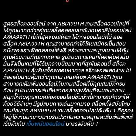
สูตรสล็อตออนไลน์ จาก ASIA99TH เกมสล็อตออนไลน์ที่
ให้คุณมากกว่าแค่เกมสล็อตคอลเลกชันเกมคาสิโนออนไลน์
ASIA99TH ที่ดีที่สุดของสล็อต ได้ทางออนไลน์ที่นี่ ลอง
สล็อต ASIA99TH คุณสามารถทำได้โดยสมัครเป็นส่วน
หนึ่งของเราเพื่อทดลองใช้ฟรี สร้างความสนุกสนานให้กับ
คุณด้วยเกมที่หลากหลาย รูปแบบการเล่นที่โดดเด่นดังนั้น
มันจึงเป็นเกมที่ได้รับความนิยมมากที่สุดในตอนนี้ สล็อต
ASIA99TH ลุ้นรับแจ็คพอตมหาศาล แจ๊คพอตแตกง่าย ไม่
ต้องเล่นนานคุ้มกว่าทุกเกม เล่นสล็อต ASIA99THคุณ
สามารถเดิมพันออนไลน์กับเกมสล็อตที่มีคุณสมบัติครบ
ถ้วน รูปแบบการเล่นที่หลากหลายพร้อมที่จะมอบความ
สนุกให้กับคุณเกมสล็อตออนไลน์ชั้นนำที่สามารถศึกษาได้
ด้วยวิธีง่ายๆ มีรูปแบบการเล่นมากมาย สล็อตทั้งสมัยใหม่
และย้อนยุค ASIA99TH เกมสล็อตออนไลน์อันดับ 1 ที่ครอง
ใจผู้ใช้งานมายาวนานรับประกันความสนุกและตื่นเต้นตั้งแต่
เริ่มต้นกับ
เว็บพนันออนไลน์
มาแรงอันดับ 1