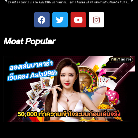
สูตรสล็อตออนไลน์ จาก Asia99th บอกเลยว่าเทพ
สูตรสล็อตออนไลน์ เล่นง่ายด้วยเงินจริง โบนัสแตกเพียบ
F
T
Y
I
a
w
o
n
c
i
u
s
Most Popular
e
t
t
t
b
t
u
a
o
e
b
g
o
r
e
r
k
a
m