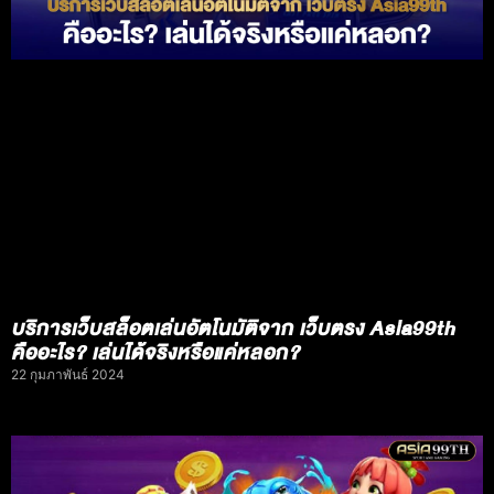
บริการเว็บสล็อตเล่นอัตโนมัติจาก เว็บตรง Asia99th
คืออะไร? เล่นได้จริงหรือแค่หลอก?
22 กุมภาพันธ์ 2024