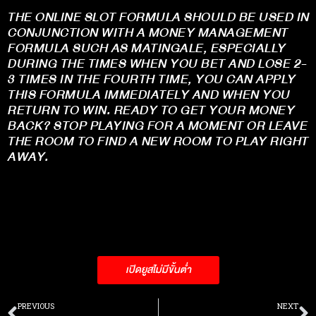
THE ONLINE SLOT FORMULA SHOULD BE USED IN
CONJUNCTION WITH A MONEY MANAGEMENT
FORMULA SUCH AS MATINGALE, ESPECIALLY
DURING THE TIMES WHEN YOU BET AND LOSE 2-
3 TIMES IN THE FOURTH TIME, YOU CAN APPLY
THIS FORMULA IMMEDIATELY AND WHEN YOU
RETURN TO WIN. READY TO GET YOUR MONEY
BACK? STOP PLAYING FOR A MOMENT OR LEAVE
THE ROOM TO FIND A NEW ROOM TO PLAY RIGHT
AWAY.
เปิดยูสไม่มีขั้นต่ำ
Prev
N
PREVIOUS
NEXT