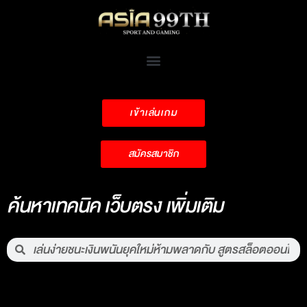
เข้าเล่นเกม
สมัครสมาชิก
ค้นหาเทคนิค เว็บตรง เพิ่มเติม
Search
Search