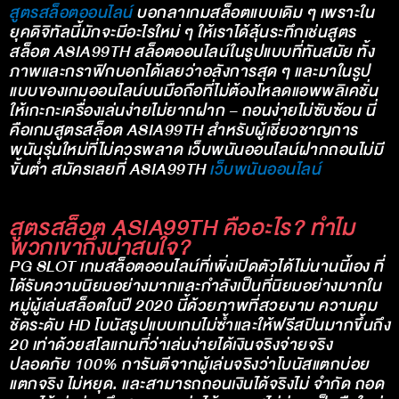
สูตรสล็อตออนไลน์
บอกลาเกมสล็อตแบบเดิม ๆ เพราะใน
ยุคดิจิทัลนี้มักจะมีอะไรใหม่ ๆ ให้เราได้ลุ้นระทึกเช่นสูตร
สล็อต ASIA99TH สล็อตออนไลน์ในรูปแบบที่ทันสมัย ทั้ง
ภาพและกราฟิกบอกได้เลยว่าอลังการสุด ๆ และมาในรูป
แบบของเกมออนไลน์บนมือถือที่ไม่ต้องโหลดแอพพลิเคชั่น
ให้เกะกะเครื่องเล่นง่ายไม่ยากฝาก – ถอนง่ายไม่ซับซ้อน นี่
คือเกมสูตรสล็อต ASIA99TH สำหรับผู้เชี่ยวชาญการ
พนันรุ่นใหม่ที่ไม่ควรพลาด เว็บพนันออนไลน์ฝากถอนไม่มี
ขั้นต่ำ สมัครเลยที่ ASIA99TH
เว็บพนันออนไลน์
สูตรสล็อต ASIA99TH คืออะไร? ทำไม
พวกเขาถึงน่าสนใจ?
PG SLOT เกมสล็อตออนไลน์ที่เพิ่งเปิดตัวได้ไม่นานนี้เอง ที่
ได้รับความนิยมอย่างมากและกำลังเป็นที่นิยมอย่างมากใน
หมู่ผู้เล่นสล็อตในปี 2020 นี้ด้วยภาพที่สวยงาม ความคม
ชัดระดับ HD โบนัสรูปแบบเกมไม่ซ้ำและให้ฟรีสปินมากขึ้นถึง
20 เท่าด้วยสโลแกนที่ว่าเล่นง่ายได้เงินจริงจ่ายจริง
ปลอดภัย 100% การันตีจากผู้เล่นจริงว่าโบนัสแตกบ่อย
แตกจริง ไม่หยุด. และสามารถถอนเงินได้จริงไม่ จำกัด ถอด