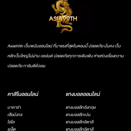
Asia99th เว็บพนันออนไลน์ ที่มาแรงที่สุดในตอนนี้ ปลอดภัย มั่นคง เว็บ
หลักเว็บใหญ่ไม่ผ่าน เอเย่นต์ ปลอดภัยทุกการเดิมพัน ห่ายห่วงเรื่องความ
ปลอดภัย การันตีด้วยผ
คาสิโนออนไลน์
แทงบอลออนไลน์
บาคาร่า
แทงบอลลีกอังกฤษ
เสือมังกร
แทงบอลลีกเปน
ไฮโล
แทงบอลลีกอิตาลี
รูเล็ต
แทงบอลลีกอิตาลี