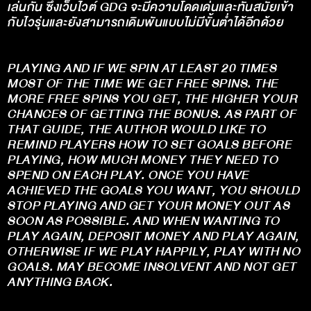
เล่นกัน ซึ่งเว็บไวต์ GDG จะมีความโดดเด่นและทันสมัยเข้า
กับไวรุ่นและยังสามารถเดิมพันแบบไม่มีขั้นต่ำได้อีกด้วย
PLAYING AND IF WE SPIN AT LEAST 20 TIMES
MOST OF THE TIME WE GET FREE SPINS. THE
MORE FREE SPINS YOU GET, THE HIGHER YOUR
CHANCES OF GETTING THE BONUS. AS PART OF
THAT GUIDE, THE AUTHOR WOULD LIKE TO
REMIND PLAYERS HOW TO SET GOALS BEFORE
PLAYING, HOW MUCH MONEY THEY NEED TO
SPEND ON EACH PLAY. ONCE YOU HAVE
ACHIEVED THE GOALS YOU WANT, YOU SHOULD
STOP PLAYING AND GET YOUR MONEY OUT AS
SOON AS POSSIBLE. AND WHEN WANTING TO
PLAY AGAIN, DEPOSIT MONEY AND PLAY AGAIN,
OTHERWISE IF WE PLAY HAPPILY, PLAY WITH NO
GOALS. MAY BECOME INSOLVENT AND NOT GET
ANYTHING BACK.