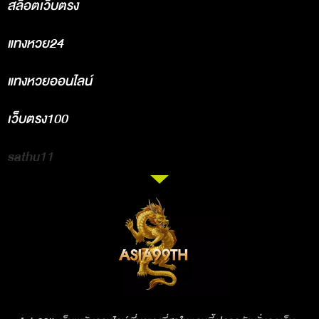
สล็อตเว็บตรง
แทงหวย24
แทงหวยออนไลน์
เว็บตรง100
sathu11