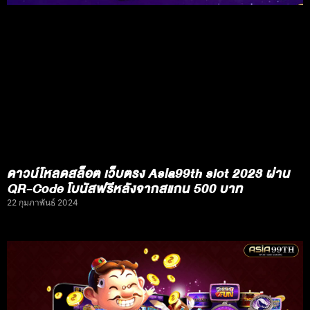
ดาวน์โหลดสล็อต เว็บตรง Asia99th slot 2023 ผ่าน
QR-Code โบนัสฟรีหลังจากสแกน 500 บาท
22 กุมภาพันธ์ 2024