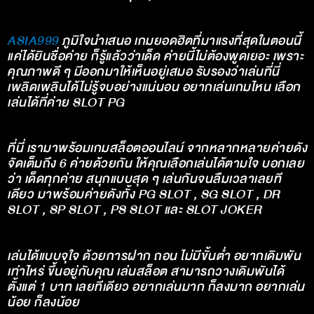
ASIA999
ภูมิใจนำเสนอ เกมยอดฮิตที่มาแรงที่สุดในตอนนี้
แค่ได้ยินชื่อค่าย ก็รู้แล้วว่าเด็ด ค่ายนี้ไม่ต้องพูดเยอะ เพราะ
คุณภาพดี ๆ มีออกมาให้เห็นอยู่เสมอ รับรองว่าเล่นที่นี่
เพลิดเพลินได้ไม่รู้จบอย่างแน่นอน อยากเล่นเกมไหน เลือก
เล่นได้ที่ค่าย SLOT PG
ที่นี่ เรามาพร้อมเกมสล็อตออนไลน์ จากหลากหลายค่ายดัง
จัดเต็มถึง 6 ค่ายด้วยกัน ให้คุณเลือกเล่นได้ตามใจ บอกเลย
ว่า เด็ดทุกค่าย สนุกแบบสุด ๆ เล่นกันจนลืมเวลาเลยที
เดียว มาพร้อมค่ายดังทั้ง PG SLOT , SG SLOT , DR
SLOT , SP SLOT , PS SLOT และ SLOT JOKER
เล่นได้แบบจุใจ ด้วยการฝาก ถอน ไม่มีขั้นต่ำ อยากเดิมพัน
เท่าไหร่ ขึ้นอยู่กับคุณ เล่นสล็อต สามารถวางเดิมพันได้
ตั้งแต่ 1 บาท เลยทีเดียว อยากเล่นมาก ก็ลงมาก อยากเล่น
น้อย ก็ลงน้อย