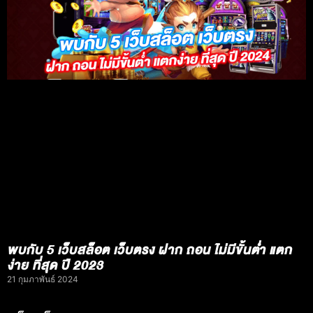
พบกับ 5 เว็บสล็อต เว็บตรง ฝาก ถอน ไม่มีขั้นต่ำ แตก
ง่าย ที่สุด ปี 2023
21 กุมภาพันธ์ 2024