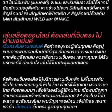
30 ไลน์เดิมพัน (แบบคงที่) จะชนะ และรับเงินรางวัลได้หากมี
สัญลักษณ์อยู่ติดกัน จากซ้ายไปขวา มีสัญลักษณ์ทั้งหมด 8
สัญลักษณ์ และสัญลักษณ์พิเศษอีก 2 สัญลักษณ์ด้วยกัน
ได้แก่ สัญลักษณ์ WILD และ SHAKE
เล่นสล็อตออนไลน์ ต้องเล่นที่เว็บตรง ไม่
ผ่านเอเย่นต์
เว็บตรงไม่ผ่านเอเย่นต์
คือคำตอบของผู้เล่นทุกคน คือรูป
แบบการพนันออนไลน์ที่ดีที่สุด ที่ควรค่าแก่การเล่น ดังนั้น
หากต้องเลือกเล่น ควรเลือกแบบเว็บตรง เพราะคุณจะได้รับ
บริการที่ดี ประทับใจ เล่นได้ไม่มีสะดุดเลยทีเดียว
ข้อดีของเว็บตรงคือ ให้บริการผ่านเว็บหลัก ไม่ขึ้นตรงกับ
เว็บใด มาพร้อมเมนูที่เข้าใจง่าย เข้าถึงได้ทุกเกม ผ่านภาษา
ไทย ที่ออกแบบมา เพื่อให้รองรับผู้ใช้คนไทย เมื่อพบปัญหา
สามารถติดต่อเจ้าหน้าที่ของเราได้ตลอด 24 ช่วงโมง ไม่มี
พลาด สงสัยตรงไหน พบปัญหาตรงไหน แจ้งได้เลย เพราะ
เราคือ
เว็บพนัน
เว็บตรง ดูแลคุณทุกเวลา