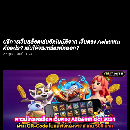
บริการเว็บสล็อตเล่นอัตโนมัติจาก เว็บตรง Asia99th
คืออะไร? เล่นได้จริงหรือแค่หลอก?
22 กุมภาพันธ์ 2024