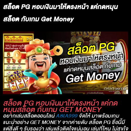
สล็อต PG หอบเงินมาให้ตรงหน้า แค่กดหมุน
สล็อต กับเกม Get Money
สล็อต PG หอบเงินมาให้ตรงหน้า แค่กด
หมุนสล็อต กับเกม GET MONEY
อยากเล่นสล็อตออนไลน์
ASIA999
จัดให้ มาพร้อมเกม
แนะนำอย่าง GET MONEY จากค่ายดับ สล็อต PG ชื่อนี้มี
แต่สิ่งดี ๆ รับรองว่า เล่นแล้วติดใจแน่นอน เล่นที่ไหน ไม่สุขใจ