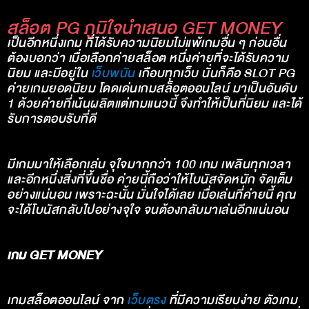
สล็อต PG ภูมิใจนำเสนอ GET MONEY
เป็นอีกหนึ่งเกม ที่ได้รับความนิยมไม่แพ้เกมอื่น ๆ ก่อนอื่น
ต้องบอกว่า เมื่อเลือกค่ายสล็อต หนึ่งค่ายที่จะได้รับความ
นิยม และมีอยู่ใน
เว็บพนัน
เกือบทุกเว็บ นั่นก็คือ SLOT PG
ค่ายเกมยอดนิยม โดดเด่นเกมสล็อตออนไลน์ มาเป็นอันดับ
1 ด้วยค่ายที่เน้นผลิตแต่เกมแนวนี้ จึงทำให้เป็นที่นิยม และได้
รับการตอบรับที่ดี
มีเกมมาให้เลือกเล่น จุใจมากกว่า 100 เกม เพลินทุกเวลา
และอีกหนึ่งสิ่งที่ขึ้นชื่อ ค่ายนี้ถือว่าให้โบนัสจัดหนัก จัดเต็ม
อย่างแน่นอน เพราะฉะนั้น มั่นใจได้เลย เมื่อเล่นที่ค่ายนี้ คุณ
จะได้โบนัสกลับไปอย่างจุใจ จนต้องกลับมาเล่นอีกแน่นอน
เกม GET MONEY
เกมสล็อตออนไลน์ จาก
เว็บตรง
ที่มีความเรียบง่าย ตัวเกม