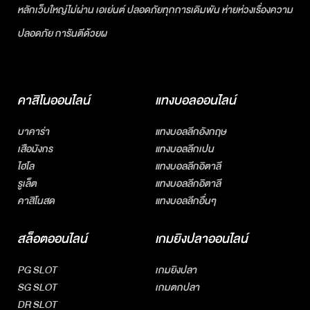
หลักเว็บใหญ่ไม่ผ่าน เอเย่นต์ ปลอดภัยทุกการเดิมพัน ห่ายห่วงเรื่องความ
ปลอดภัย การันตีด้วยผ
คาสิโนออนไลน์
แทงบอลออนไลน์
บาคาร่า
แทงบอลลีกอังกฤษ
เสือมังกร
แทงบอลลีกเปน
ไฮโล
แทงบอลลีกอิตาลี
รูเล็ต
แทงบอลลีกอิตาลี
คาสิโนสด
แทงบอลลีกอื่นๆ
สล็อตออนไลน์
เกมยิงปลาออนไลน์
PG SLOT
เกมยิงปลา
SG SLOT
เกมตกปลา
DR SLOT