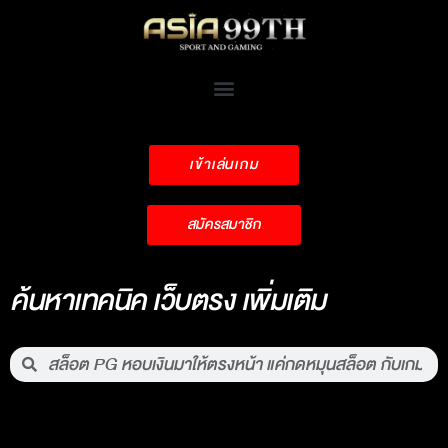
เข้าเล่นเกม
สมัครสมาชิก
ค้นหาเทคนิค เว็บตรง เพิ่มเติม
Search
Search