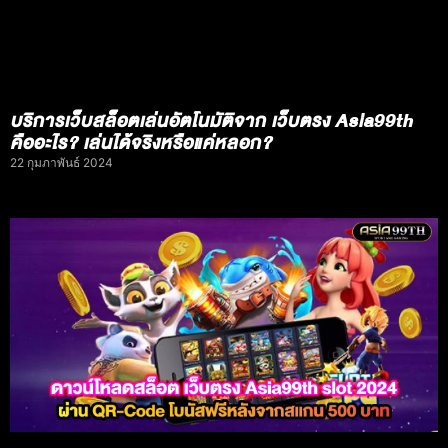
บริการเว็บสล็อตเล่นอัตโนมัติจาก เว็บตรง Asia99th
คืออะไร? เล่นได้จริงหรือแค่หลอก?
22 กุมภาพันธ์ 2024