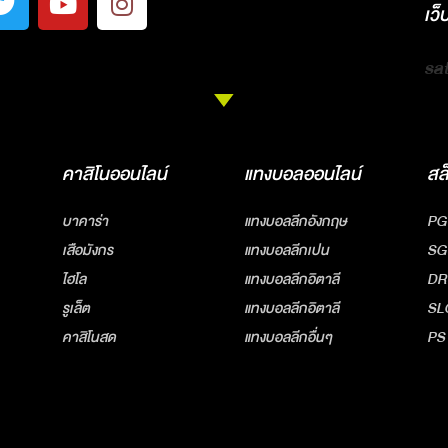
เว
w
o
n
i
u
s
t
t
t
sa
t
u
a
e
b
g
r
e
r
a
คาสิโนออนไลน์
แทงบอลออนไลน์
สล
m
บาคาร่า
แทงบอลลีกอังกฤษ
PG
เสือมังกร
แทงบอลลีกเปน
SG
ไฮโล
แทงบอลลีกอิตาลี
DR
รูเล็ต
แทงบอลลีกอิตาลี
SL
คาสิโนสด
แทงบอลลีกอื่นๆ
PS