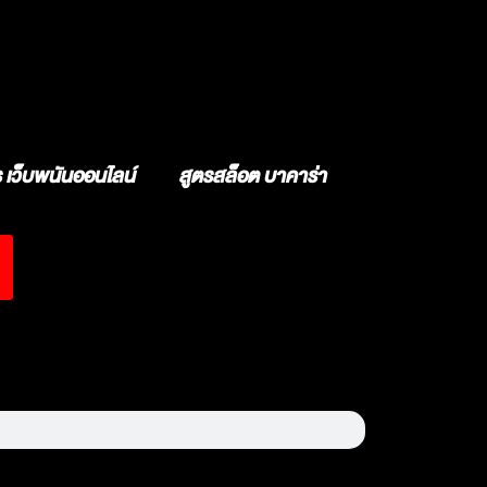
 เว็บพนันออนไลน์
สูตรสล็อต บาคาร่า