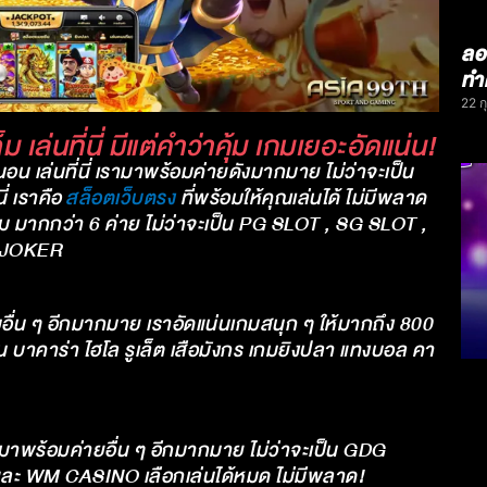
ลอ
ทำ
22 ก
เล่นที่นี่ มีแต่คำว่าคุ้ม เกมเยอะอัดแน่น!
น เล่นที่นี่ เรามาพร้อมค่ายดังมากมาย ไม่ว่าจะเป็น
่ เราคือ
สล็อตเว็บตรง
ที่พร้อมให้คุณเล่นได้ ไม่มีพลาด
ยม มากกว่า 6 ค่าย ไม่ว่าจะเป็น PG SLOT , SG SLOT ,
 JOKER
ื่น ๆ อีกมากมาย เราอัดแน่นเกมสนุก ๆ ให้มากถึง 800
ป็น บาคาร่า ไฮโล รูเล็ต เสือมังกร เกมยิงปลา แทงบอล คา
งมาพร้อมค่ายอื่น ๆ อีกมากมาย ไม่ว่าจะเป็น GDG
และ
WM CASINO เลือกเล่นได้หมด ไม่มีพลาด!