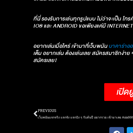
ที่นี่ รองรับการเล่นทุกรูปแบบ ไม่ว่าจะเป็น 
IOS
และ
ANDROID ขอเพียงแค่มี INTERNET เล่
อยากเล่นเมื่อไหร่ เข้ามาที่เว็บพนัน
บาคาร่าออ
เต็ม อยากเล่น ต้องเล่นเลย สมัครสมาชิกง่าย ๆ ไ
สมัครเลย!
เปิดย
Prev
PREVIOUS
เว็บพนันแจกจริง แจกจัง แจกปัง ๆ รับต้นปี อยากรวย เข้ามาเลย Asia99
F