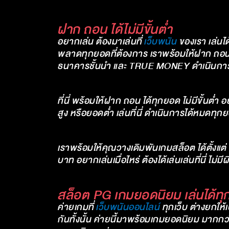
ฝาก ถอน ได้ไม่มีขั้นต่ำ
อยากเล่น ต้องมาเล่นที่
เว็บพนัน
ของเรา เล่นได
พลาดทุกยอดที่ต้องการ เราพร้อมให้ฝาก ถอน
ธนาคารชั้นนำ และ TRUE MONEY ดำเนินการง่าย
ที่นี่ พร้อมให้ฝาก ถอน ได้ทุกยอด ไม่มีขั้นต่ำ
สูง หรือยอดต่ำ เล่นที่นี่ ดำเนินการได้หมดทุ
เราพร้อมให้คุณวางเดิมพันเกมสล็อต ได้ตั้งแ
บาท อยากเล่นเมื่อไหร่ ต้องได้เล่นเล่นที่นี่ ไม่มี
สล็อต PG เกมยอดนิยม เล่นได้ทุ
ค่ายเกมที่
เว็บพนันออนไลน์
ทุกเว็บ ต่างยกให้
กันทั้งนั้น ค่ายนี้มาพร้อมเกมยอดนิยม มากกว่