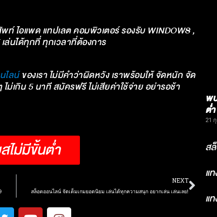
โทรศัพท์ ไอแพด แทปเลต คอมพิวเตอร์ รองรับ
WINDOWS ,
นได้ทุกที่ ทุกเวลาที่ต้องการ
นไลน์
ของเรา ไม่มีคำว่าผิดหวัง เราพร้อมให้ จัดหนัก จัด
ม่เกิน 5 นาที สมัครฟรี ไม่เสียค่าใช้จ่าย อย่ารอช้า
พบ
ต่ำ
21 ก
ูสไม่มีขั้นต่ำ
สล
แท
Nex
NEXT
9
สล็อตออนไลน์ จัดเต็มเกมยอดนิยม เล่นได้ทุกความสนุก อยากเล่น เล่นเลย!
แท
T
Y
I