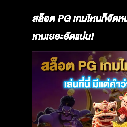
สล็อต PG เกมไหนก็จัดหนัก จ
เกมเยอะอัดแน่น!