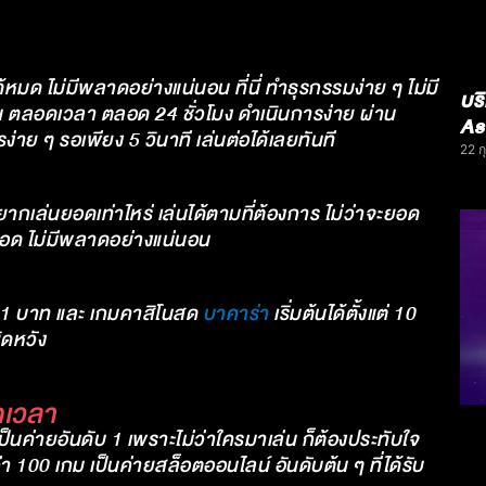
้หมด ไม่มีพลาดอย่างแน่นอน ที่นี่ ทำธุรกรรมง่าย ๆ ไม่มี
บร
 ตลอดเวลา ตลอด 24 ชั่วโมง ดำเนินการง่าย ผ่าน
As
 ๆ รอเพียง 5 วินาที เล่นต่อได้เลยทันที
22 ก
 อยากเล่นยอดเท่าไหร่ เล่นได้ตามที่ต้องการ ไม่ว่าจะยอด
กยอด ไม่มีพลาดอย่างแน่นอน
ต่ 1 บาท และ เกมคาสิโนสด
บาคาร่า
เริ่มต้นได้ตั้งแต่ 10
ผิดหวัง
กเวลา
เป็นค่ายอันดับ 1 เพราะไม่ว่าใครมาเล่น ก็ต้องประทับใจ
า 100 เกม เป็นค่ายสล็อตออนไลน์ อันดับต้น ๆ ที่ได้รับ