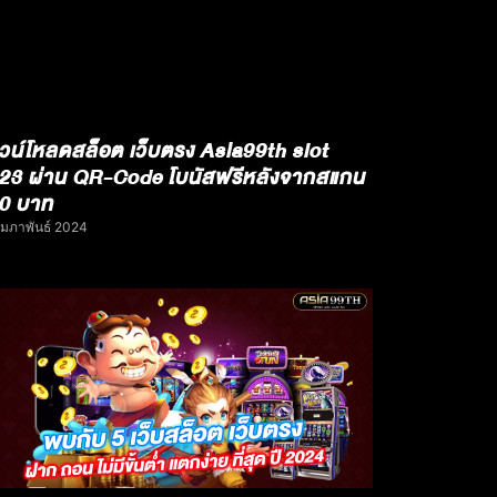
วน์โหลดสล็อต เว็บตรง Asia99th slot
23 ผ่าน QR-Code โบนัสฟรีหลังจากสแกน
0 บาท
ุมภาพันธ์ 2024