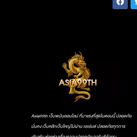
a
c
e
b
o
o
k
Asia99th เว็บพนันออนไลน์ ที่มาแรงที่สุดในตอนนี้ ปลอดภัย
มั่นคง เว็บหลักเว็บใหญ่ไม่ผ่าน เอเย่นต์ ปลอดภัยทุกการ
เดิมพัน ห่ายห่วงเรื่องความปลอดภัย การันตีด้วยผ