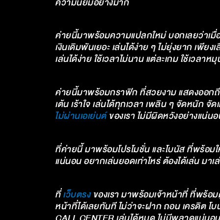
ความนิยมอย่างมาก
ค่ายนี้มาพร้อมความแปลกใหม่ บอกเลยว่าเมื่อไ
เงินเดิมพันเยอะ เล่นได้ง่าย ๆ ไม่ยุ่งยาก เพียงเ
เล่นได้ง่าย ใช้เวลาไม่นาน แต่ละเกม ใช้เวลาหมุน
ค่ายนี้มาพร้อมกราฟิก ที่สวยงาม แสดงออกถึงค
เต้น เร้าใจ เล่นได้ทุกเวลา เพลิน ๆ จัดหนัก จัด
ไม่ผ่านเอเย่นต์
ของเรา ไม่มีผิดหวังอย่างแน่นอ
ที่ค่ายนี้ มาพร้อมโปรโมชั่น และโบนัส ที่พร้อ
แน่นอน อยากเล่นยอดเท่าไหร่ ต้องได้เล่น มาเล่นท
ที่
เว็บตรง
ของเรา มาพร้อมเจ้าหน้าที่ ที่พร้อม
หน้าที่ได้เลยทันที ไม่ว่าจะฝาก ถอน เครดิต โบ
CALL CENTER เล่นได้หมด ไม่มีพลาดแน่นอ