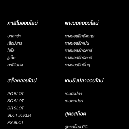
คาสิโนออนไลน์
แทงบอลออนไลน์
บาคาร่า
แทงบอลลีกอังกฤษ
เสือมังกร
แทงบอลลีกเปน
ไฮโล
แทงบอลลีกอิตาลี
รูเล็ต
แทงบอลลีกอิตาลี
คาสิโนสด
แทงบอลลีกอื่นๆ
สล็อตออนไลน์
เกมยิงปลาออนไลน์
PG SLOT
เกมยิงปลา
SG SLOT
เกมตกปลา
DR SLOT
สูตรสล็อต
SLOT JOKER
PS SLOT
สูตรสล็อต PG