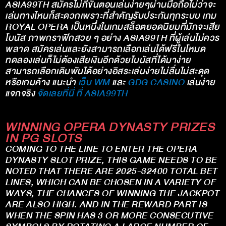
ASIA99TH สมัครไม่กี่ขั้นตอนเล่นง่ายๆผ่านมือถือไม่ว่าจะ
เล่นทางไหนก็สะดวกเพราะที่สำคัญรับประกันทุกระบบ เกม
ROYAL OPERA เป็นหนึ่งในเกมสล็อตยอดนิยมที่มักจะเสีย
โบนัส ภาพกราฟิกสวย ๆ อย่าง ASIA99TH ที่ผู้เล่นไม่ควร
พลาด สมัครเล่นและยังสามารถเลือกเล่นได้ฟรีในโหมด
ทดลองเล่นก็ไม่ต้องเสียเงินอีกด้วยโบนัสที่ได้มาง่าย
สามารถเลือกเดิมพันได้อย่างอิสระเล่นง่ายไม่ลื่นไม่สะดุด
หรือเกมค้าง แนะนำ
เว็บ WM
และ
GDG CASINO
เล่นง่าย
แจกจริง
จัดเลยที่นี่ ที่ ASIA99TH
WINNING OPERA DYNASTY PRIZES
IN PG SLOTS
COMING TO THE LINE TO ENTER THE OPERA
DYNASTY SLOT PRIZE, THIS GAME NEEDS TO BE
NOTED THAT THERE ARE 2025-32400 TOTAL BET
LINES, WHICH CAN BE CHOSEN IN A VARIETY OF
WAYS, THE CHANCES OF WINNING THE JACKPOT
ARE ALSO HIGH. AND IN THE REWARD PART IS
WHEN THE SPIN HAS 3 OR MORE CONSECUTIVE