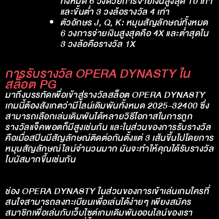
ทั้งหมด 6 วงด้วยการจ่ายเงินสูงสุด 10 เท่า
และขั้นต่ำ 3 วงล้อรางวัล 4 เท่า
ตัวอักษร J, Q, K: หมุนสัญลักษณ์ทั้งหมด
6 วงการจ่ายเงินสูงสุดคือ 4X และต่ำสุดใน
3 วงล้อคือรางวัล 1X
การรับรางวัล OPERA DYNASTY ใน
สล็อต PG
มาถึงบรรทัดเพื่อเข้าสู่รางวัลสล็อต OPERA DYNASTY
เกมนี้ต้องสังเกตว่ามีไลน์เดิมพันทั้งหมด 2025-32400 ซึ่ง
สามารถเลือกเล่นเดิมพันได้หลายวิธีโอกาสในการถูก
รางวัลแจ็คพอตก็มีสูงเช่นกัน และในส่วนของการรับรางวัล
คือเมื่อสปินมีสัญลักษณ์ติดต่อกันตั้งแต่ 3 เส้นขึ้นไปโดยการ
หมุนสัญลักษณ์ไลน์จำนวนมาก มันจะทำให้คุณได้รับรางวัล
โบนัสมากขึ้นเช่นกัน
ช่อง OPERA DYNASTY ในส่วนของการเข้าเล่นเกมใครที่
สนใจสามารถลงทะเบียนเพื่อเล่นได้ง่ายๆ เพียงสมัคร
สมาชิกเพื่อเล่นกับเว็บไซต์เกมเดิมพันออนไลน์ของเรา