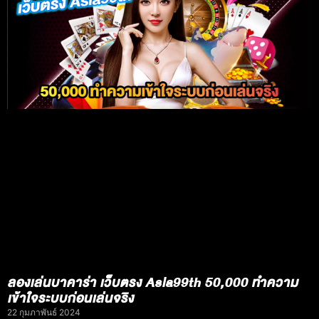
m
ลองเล่นบาคาร่า เว็บตรง Asia99th 50,000 ทำความ
เข้าใจระบบก่อนเล่นจริง
22 กุมภาพันธ์ 2024