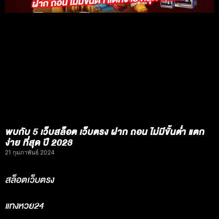
พบกับ 5 เว็บสล็อต เว็บตรง ฝาก ถอน ไม่มีขั้นต่ำ แตก
ง่าย ที่สุด ปี 2023
21 กุมภาพันธ์ 2024
สล็อตเว็บตรง
แทงหวย24