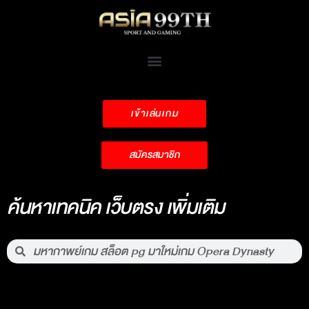
เข้าเล่นเกม
สมัครสมาชิก
ค้นหาเทคนิค เว็บตรง เพิ่มเติม
Search
Search