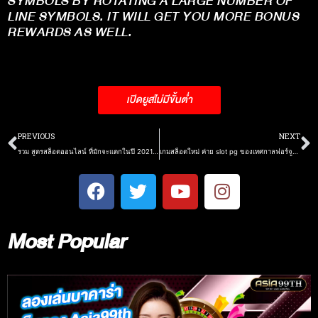
SYMBOLS BY ROTATING A LARGE NUMBER OF
LINE SYMBOLS. IT WILL GET YOU MORE BONUS
REWARDS AS WELL.
เปิดยูสไม่มีขั้นต่ำ
Prev
N
PREVIOUS
NEXT
รวม สูตรสล็อตออนไลน์ ที่มักจะแตกในปี 2021 กับ 5 แบรนด์ยอดนิยม
เกมสล็อตใหม่ ค่าย slot pg ของเทศกาลฟอร์จูนเฟสติวัลด้วยคุณสมบัติฟรีสปินมากมายโบนัสจึงแตกง่าย
F
T
Y
I
a
w
o
n
c
i
u
s
Most Popular
e
t
t
t
b
t
u
a
o
e
b
g
o
r
e
r
k
a