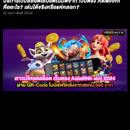
บริการเว็บสล็อตเล่นอัตโนมัติจาก เว็บตรง Asia99th
คืออะไร? เล่นได้จริงหรือแค่หลอก?
22 กุมภาพันธ์ 2024