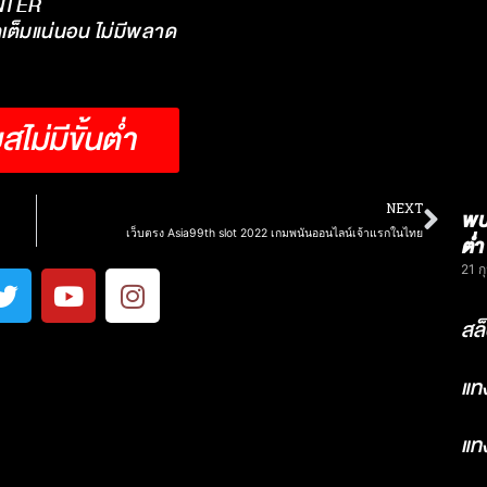
ENTER
ัดเต็มแน่นอน ไม่มีพลาด
ูสไม่มีขั้นต่ำ
Nex
NEXT
พบ
ๆ
เว็บตรง Asia99th slot 2022 เกมพนันออนไลน์เจ้าแรกในไทย
ต่ำ
21 ก
T
Y
I
w
o
n
สล
i
u
s
t
t
t
แท
t
u
a
e
b
g
r
e
r
แท
a