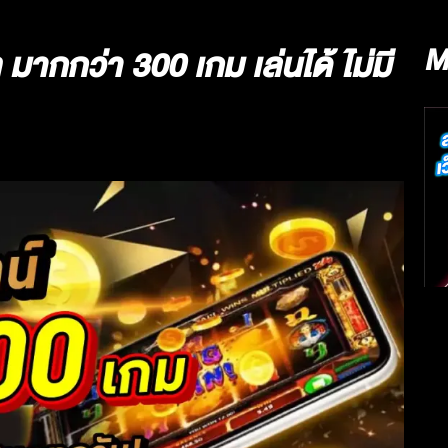
M
ากกว่า 300 เกม เล่นได้ ไม่มี