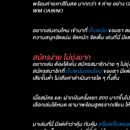
พร้อมค่ายคาสิโนสด มากกว่า 4 ค่าย อย่
WM CASINO
อยากเล่นเกมไหน เข้ามาที่
เว็บพนัน
ของเรา ตอบโ
ความสนุกอัดแน่น จัดหนัก จัดเต็ม เล่นที่นี่ ม
สมัครง่าย ไม่ยุ่งยาก
อยากเล่น ต้องได้เล่น สมัครสมาชิกง่าย ๆ ไม่ยุ่ง
สมัครสมาชิกที่
เว็บพนันออนไลน์
ของเรา มีแต่
เสียขั้นต่ำ ไม่เสียค่าดำเนินการใด ๆ ทั้งสิ้น
เมื่อสมัคร และ ฝากเงินครั้งแรก 200 บาทขึ้นไป
เลือกเล่นได้หมด เรามาพร้อมสูตรจากเซียน ให้
มาเล่นที่นี่ มีแต่คำว่าคุ้ม กับคุ้ม
สล็อตเว็บตรง