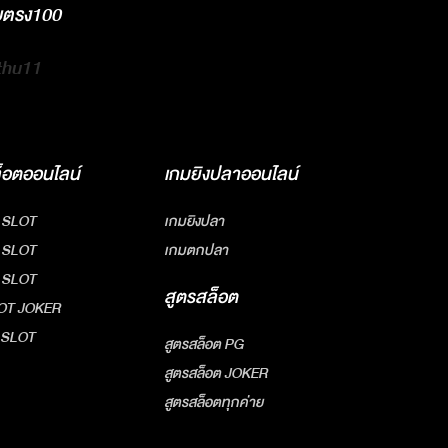
็บตรง100
thu11
็อตออนไลน์
เกมยิงปลาออนไลน์
 SLOT
เกมยิงปลา
 SLOT
เกมตกปลา
 SLOT
สูตรสล็อต
OT JOKER
 SLOT
สูตรสล็อต PG
สูตรสล็อต JOKER
สูตรสล็อตทุกค่าย