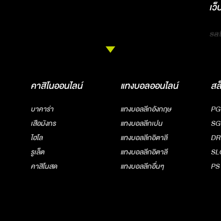
e
b
g
เว
r
e
r
a
sa
m
คาสิโนออนไลน์
แทงบอลออนไลน์
สล
บาคาร่า
แทงบอลลีกอังกฤษ
PG
เสือมังกร
แทงบอลลีกเปน
SG
ไฮโล
แทงบอลลีกอิตาลี
DR
รูเล็ต
แทงบอลลีกอิตาลี
SL
คาสิโนสด
แทงบอลลีกอื่นๆ
PS