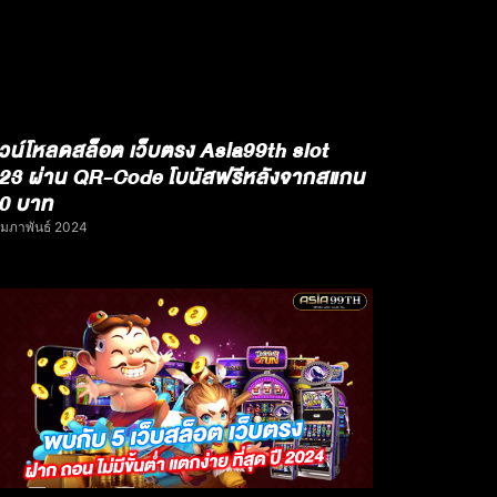
วน์โหลดสล็อต เว็บตรง Asia99th slot
23 ผ่าน QR-Code โบนัสฟรีหลังจากสแกน
0 บาท
ุมภาพันธ์ 2024