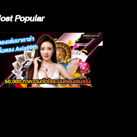
ost Popular