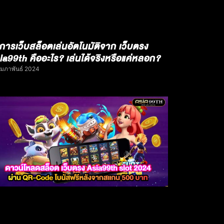
ิการเว็บสล็อตเล่นอัตโนมัติจาก เว็บตรง
ia99th คืออะไร? เล่นได้จริงหรือแค่หลอก?
ุมภาพันธ์ 2024