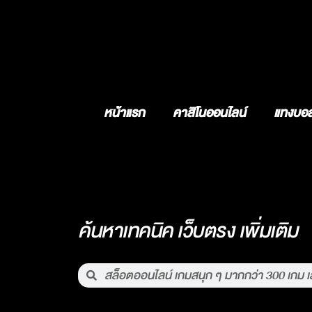
หน้าแรก
คาสิโนออนไลน์
แทงบอล
ค้นหาเทคนิค เว็บตรง เพิ่มเติม
Search
Search