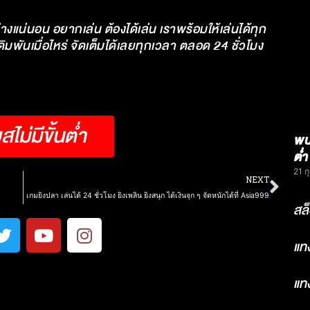
อย่างแน่นอน อยากเล่น ต้องได้เล่น เราพร้อมให้เล่นได้ทุก
กเดิมพันเมื่อไหร่ จัดเต็มได้เลยทุกเวลา ตลอด 24 ชั่วโมง
ูสไม่มีขั้นต่ำ
พบ
ต่ำ
21 ก
Nex
NEXT
เกมยิงปลา เล่นได้ 24 ชั่วโมง ยิงเพลิน ยิงสนุก ได้เงินจุก ๆ จัดหนักได้ที่ Asia999
สล
T
Y
I
w
o
n
แท
i
u
s
t
t
t
แท
t
u
a