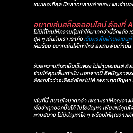
เกมเยอะที่สุด มีหลากหลายค่ายเกม และจำนว
อยากเล่นสล็อตออนไลน์ ต้องที่ 
ไม่มีที่ไหนให้ความคุ้มค่าได้มากกว่านี้อีกแล้ว
สุด ๆ เล่นกับเรา เราคือ
เว็บตรงไม่ผ่านเอเย่นต์
เต็มร้อย อยากเล่นได้เท่าไหร่ ลงเดิมพันเท่านั้น
ด้วยความที่เราเป็นเว็บตรง ไม่ผ่านเอเย่นต์ ดังนั
จ่ายให้คุณเต็มเท่านั้น นอกจากนี้ ติดปัญหาตร
ต้องกลัวว่าจะติดต่อใครไม่ได้ เพราะทุกปัญห
เล่นที่นี่ สบายใจมากกว่า เพราะเราให้คุณวางเดิ
เชื่อว่าทุกยอดปั้นได้ ไม่ใช่ปัญหา เพียงแค่คุณใ
ตามสบาย ไม่มีปัญหาใด ๆ พร้อมให้คุณวางเดิม