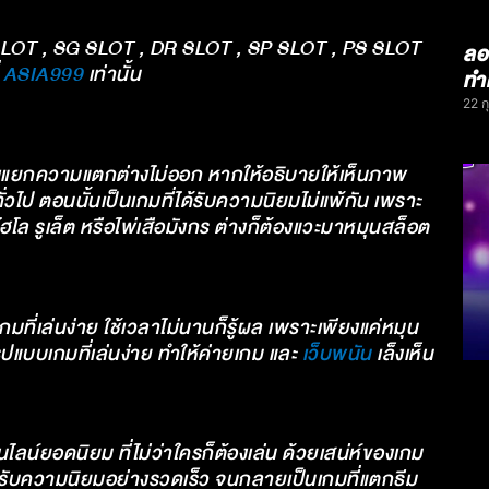
G SLOT , SG SLOT , DR SLOT , SP SLOT , PS SLOT
ลอ
่
ASIA999
เท่านั้น
ทำ
22 ก
่ยังแยกความแตกต่างไม่ออก หากให้อธิบายให้เห็นภาพ
่วไป ตอนนั้นเป็นเกมที่ได้รับความนิยมไม่แพ้กัน เพราะ
ฮโล รูเล็ต หรือไพ่เสือมังกร ต่างก็ต้องแวะมาหมุนสล็อต
ที่เล่นง่าย ใช้เวลาไม่นานก็รู้ผล เพราะเพียงแค่หมุน
ูปแบบเกมที่เล่นง่าย ทำให้ค่ายเกม และ
เว็บพนัน
เล็งเห็น
์ยอดนิยม ที่ไม่ว่าใครก็ต้องเล่น ด้วยเสน่ห์ของเกม
ด้รับความนิยมอย่างรวดเร็ว จนกลายเป็นเกมที่แตกธีม