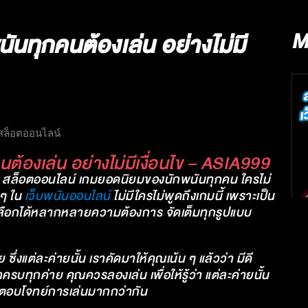
M
ันทุกคนต้องเล่น อย่างไม่มี
ต้องเล่น อย่างไม่มีเงื่อนไข – ASIA999
 สล็อตออนไลน์ เกมยอดนิยมของนักพนันทุกคน ใครไม่
 ๆ ใน
เว็บพนันออนไลน์
ไม่มีใครไม่พูดถึงเกมนี้ เพราะเป็น
ก เลือกได้หลากหลายความต้องการ จัดเต็มทุกรูปแบบ
ึ่งแต่ละค่ายนั้น เราคัดมาให้คุณเน้น ๆ แล้วว่า มีดี
าครบทุกค่าย คุณควรลองเล่น เพื่อให้รู้ว่า แต่ละค่ายนั้น
ตอบโจทย์การเล่นมากกว่ากัน