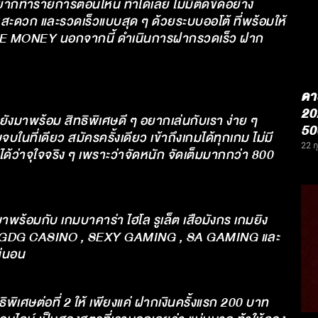
ยากทำรายการตอนไหน ทำได้เลย ไม่มีติดขัดอย่าง
สะดวก และรวดเร็วแบบสุด ๆ ด้วยระบบออโต้ ที่พร้อมให้
UE MONEY นอกจากนี้ ดำเนินการฝากรวดเร็ว ฝาก
ดา
20
ยังมาพร้อม สิทธิพิเศษดี ๆ อยากเล่นกับเรา ง่าย ๆ
50
นที่เดียว สมัครครั้งเดียว เข้าถึงเกมได้ทุกเกม ไม่มี
22 ก
ด้ว่าจุใจจริง ๆ เพราะว่าจัดหนัก จัดเต็มมากกว่า 800
พร้อมกับ เกมบาคาร่า ไฮโล รูเล็ต เสือมังกร เกมยิง
ย GDG CASINO , SEXY GAMING , SA GAMING และ
่นอน
ิเศษต่อที่ 2 ให้ เพียงแค่ ฝากเงินครั้งแรก 200 บาท