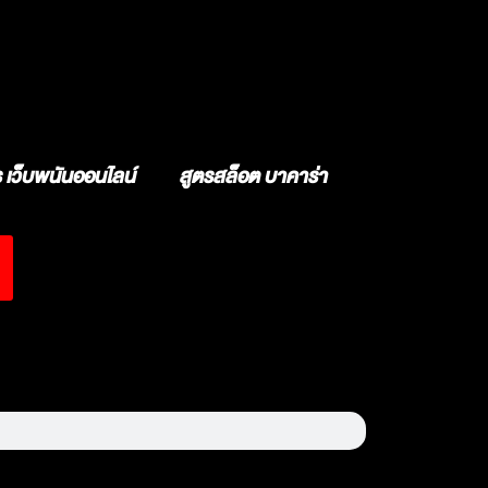
 เว็บพนันออนไลน์
สูตรสล็อต บาคาร่า