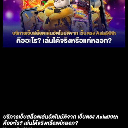
บริการเว็บสล็อตเล่นอัตโนมัติจาก เว็บตรง Asia99th
คืออะไร? เล่นได้จริงหรือแค่หลอก?