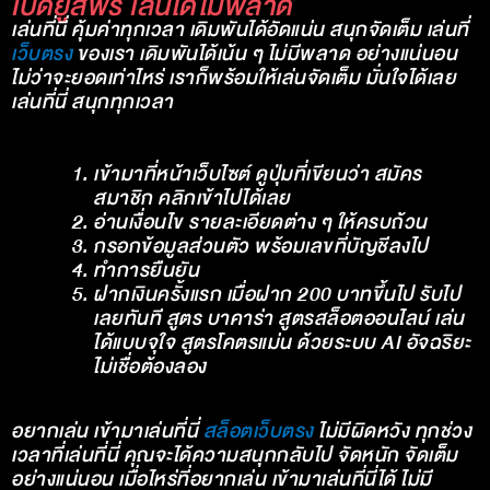
เปิดยูสฟรี เล่นได้ไม่พลาด
เล่นที่นี่ คุ้มค่าทุกเวลา เดิมพันได้อัดแน่น สนุกจัดเต็ม เล่นที่
เว็บตรง
ของเรา เดิมพันได้เน้น ๆ ไม่มีพลาด อย่างแน่นอน
ไม่ว่าจะยอดเท่าไหร่ เราก็พร้อมให้เล่นจัดเต็ม มั่นใจได้เลย
เล่นที่นี่ สนุกทุกเวลา
เข้ามาที่หน้าเว็บไซต์ ดูปุ่มที่เขียนว่า สมัคร
สมาชิก คลิกเข้าไปได้เลย
อ่านเงื่อนไข รายละเอียดต่าง ๆ ให้ครบถ้วน
กรอกข้อมูลส่วนตัว พร้อมเลขที่บัญชีลงไป
ทำการยืนยัน
ฝากเงินครั้งแรก เมื่อฝาก
200
บาทขึ้นไป รับไป
เลยทันที สูตร
บาคาร่า
สูตรสล็อตออนไลน์ เล่น
ได้แบบจุใจ สูตรโคตรแม่น ด้วยระบบ
AI
อัจฉริยะ
ไม่เชื่อต้องลอง
อยากเล่น เข้ามาเล่นที่นี่
สล็อตเว็บตรง
ไม่มีผิดหวัง ทุกช่วง
เวลาที่เล่นที่นี่ คุณจะได้ความสนุกกลับไป จัดหนัก จัดเต็ม
อย่างแน่นอน เมื่อไหร่ที่อยากเล่น เข้ามาเล่นที่นี่ได้ ไม่มี