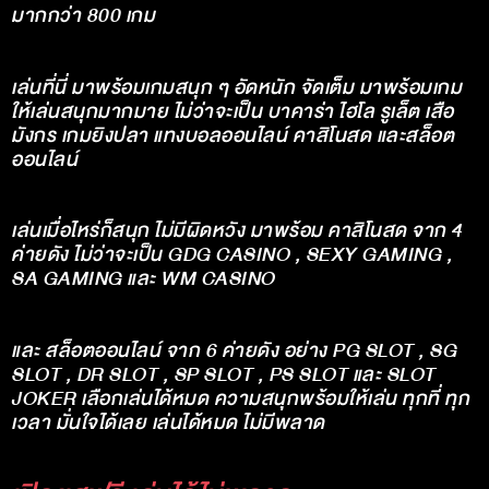
มากกว่า 800 เกม
เล่นที่นี่ มาพร้อมเกมสนุก ๆ อัดหนัก จัดเต็ม มาพร้อมเกม
ให้เล่นสนุกมากมาย ไม่ว่าจะเป็น บาคาร่า ไฮโล รูเล็ต เสือ
มังกร เกมยิงปลา แทงบอลออนไลน์ คาสิโนสด และสล็อต
ออนไลน์
เล่นเมื่อไหร่ก็สนุก ไม่มีผิดหวัง มาพร้อม คาสิโนสด จาก 4
ค่ายดัง ไม่ว่าจะเป็น GDG CASINO , SEXY GAMING ,
SA GAMING
และ
WM CASINO
และ สล็อตออนไลน์ จาก 6 ค่ายดัง อย่าง
PG SLOT
, SG
SLOT , DR SLOT , SP SLOT , PS SLOT
และ
SLOT
JOKER เลือกเล่นได้หมด ความสนุกพร้อมให้เล่น ทุกที่ ทุก
เวลา มั่นใจได้เลย เล่นได้หมด ไม่มีพลาด