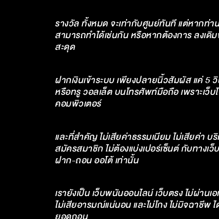
รางวัล ทั้งหมด จะเท่ากับศูนย์ทันที แต่หากท
สามารถทำได้เช่นกัน หรือหากต้องการ ลงเดิมพันจ
สะดุด
ฝากเงินเข้าระบบ เพียงปลายนิ้วสัมผัส แค่ 5 วิ
หรือทรู วอลเล็ต บนโทรศัพท์มือถือ เพราะเว็
คอมพิวเตอร์
และที่สำคัญ ไม่เสียค่าธรรมเนียม ไม่เสียค่า บริก
สมัครสมาชิก ไม่ต้องแบ่งเปอร์เซ็นต์ กับทางเว็บ
ฝาก-ถอน ออโต้ เท่านั้น
เรายังเป็น เว็บพนันออนไลน์ เว็บตรง ไม่ผ่า
ไม่เสียอารมณ์แน่นอน และไม่โกง ไม่มิจฉาชีพ ได้เ
ยอดถอน