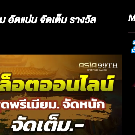
M
 อัดแน่น จัดเต็ม รางวัล