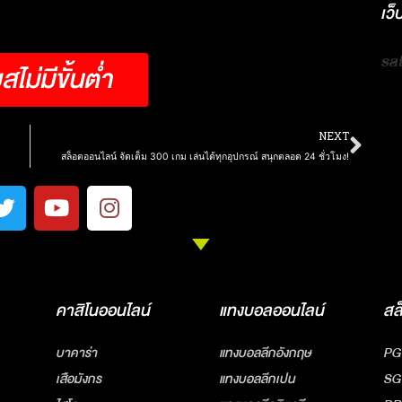
เว
sa
ูสไม่มีขั้นต่ำ
Nex
NEXT
สล็อตออนไลน์ จัดเต็ม 300 เกม เล่นได้ทุกอุปกรณ์ สนุกตลอด 24 ชั่วโมง!
T
Y
I
w
o
n
i
u
s
t
t
t
t
u
a
e
b
g
คาสิโนออนไลน์
แทงบอลออนไลน์
สล
r
e
r
a
บาคาร่า
แทงบอลลีกอังกฤษ
PG
m
เสือมังกร
แทงบอลลีกเปน
SG