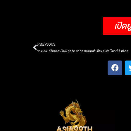
เปิดย
Prev
PREVIOUS
รวมเกม สล็อตออนไลน์ สุดฮิต จากค่ายเกมพรีเมียมระดับโลก พีจี สล็อต
F
a
c
e
b
o
o
k