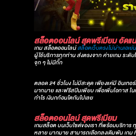
สล็อตออนไลน์ สุดพรีเมียม อัดแน
เกม สล็อตออนไลน์
สล็อตเว็บตรงไม่ผ่านเอเย่น
ผู้ใช้บริการทุกท่าน ส่งตรงจาก ค่ายเกม ระดับ
จุก ๆ ไม่มีกั๊ก
ตลอด 24 ชั่วโมง ไม่มีสะดุด เพียงแค่มี อินเทอร
มากมาย และฟรีสปินเพียบ เพื่อเพิ่มโอกาส 
กำไร เงินกก้อนโตกันไปเลย
สล็อตออนไลน์ สุดพรีเมียม
เกมสล็อต บนเว็บไซต์ของเรา ที่พร้อมบริการ 
หลาย มากมาย สามารถเลือกลงเดิมพัน เกม ที่ค