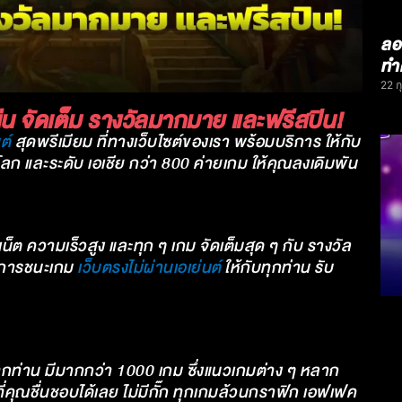
ลอ
ทำ
22 ก
่น จัดเต็ม รางวัลมากมาย และฟรีสปิน!
ต์
สุดพรีเมียม ที่ทางเว็บไซต์ของเรา พร้อมบริการ ให้กับ
โลก และระดับ เอเชีย กว่า 800 ค่ายเกม ให้คุณลงเดิมพัน
์เน็ต ความเร็วสูง และทุก ๆ เกม จัดเต็มสุด ๆ กับ รางวัล
ในการชนะเกม
เว็บตรงไม่ผ่านเอเย่นต์
ให้กับทุกท่าน รับ
ทุกท่าน มีมากกว่า 1000 เกม ซึ่งแนวเกมต่าง ๆ หลาก
ุณชื่นชอบได้เลย ไม่มีกั๊ก ทุกเกมล้วนกราฟิก เอฟเฟค