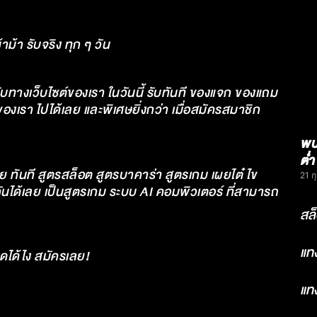
ม้า รับจริง ทุก ๆ วัน
กับทางเว็บไซต์ของเรา ในวันนี้ รับทันที ของแจก ของแถม
งเรา ไปได้เลย และพิเศษยิ่งกว่า เมื่อสมัครสมาชิก
พบ
ต่ำ
เลย ทันที สูตรสล็อต สูตรบาคาร่า สูตรเกม เผยไต๋ ไข
21 ก
กันได้เลย เป็นสูตรเกม ระบบ AI คอมพิวเตอร์ ที่สามารถ
สล
แท
ดได้ไง สมัครเลย!
แท